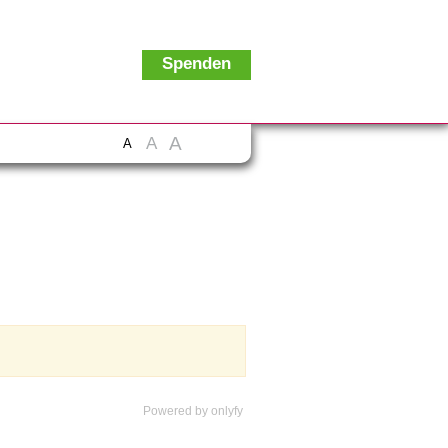
Spenden
A
A
A
Powered by
onlyfy