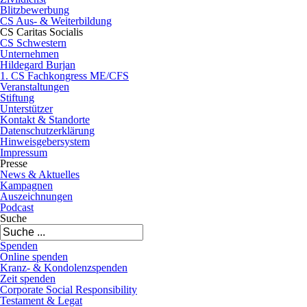
Blitzbewerbung
CS Aus- & Weiterbildung
CS Caritas Socialis
CS Schwestern
Unternehmen
Hildegard Burjan
1. CS Fachkongress ME/CFS
Veranstaltungen
Stiftung
Unterstützer
Kontakt & Standorte
Datenschutzerklärung
Hinweisgebersystem
Impressum
Presse
News & Aktuelles
Kampagnen
Auszeichnungen
Podcast
Suche
Spenden
Online spenden
Kranz- & Kondolenzspenden
Zeit spenden
Corporate Social Responsibility
Testament & Legat