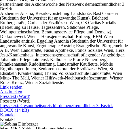
PartnerInnen der Aktionswoche des Netzwerk demenzfreundlicher 3.
Bezirk
Alzheimer Austria, Bezirksvorstehung Landstraße, Bast Cornelia
(Studentin der Universität für angewandte Kunst), Bücherei
Erdbergstraße, Caritas der Erzdiözese Wien, CS Caritas Socialis
(Betreuung zu Hause, Tageszentren, Stationäre Pflege,
Wohngemeinschaften, Beratungsservice Pflege und Demenz),
Diakoniewerk Wien – Hausgemeinschaft Erdberg, EFM Wien
Landstraße antirisk, Eggeling Antonia (Studentin der Universität für
angewandte Kunst, Ergotherapie Austria; Evangelische Pfarrgemeinde
A.B. Wien-Landstraße, Fasan Apotheke, Fonds Soziales Wien, Herz-
Jesu-Krankenhaus; Interessensgemeinschaft pflegender Angehöriger,
Johanniter Pflegenotdienst, Katholische Pfarre Neuerdberg,
Krankenanstalt Rudolfstiftung, Landstraßer Kaufleute, Mobile
ErgotherapeutInnen, Seniorenpastoral der Erzdiözese Wien, St.
Elisabeth Krankenhaus; Thalia; Volkshochschule Landstraße, Wien
Mitte- The Mall, Wiener Hilfswerk-Nachbarschaftszentrum, Wiener
Rotes Kreuz, Wiener Sozialdienste.
Link senden
Ausdrucken
Presstext (Word)
Presstext (Word)
Pressetext: Gesundheitspreis für demenzfreundlicher 3. Bezirk
DOCX (14 kB)
Kontakt
Kontakt
Mag. MBA Sabina Dirnberger-Meixner