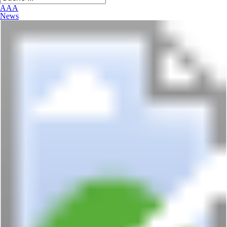
A
A
A
News