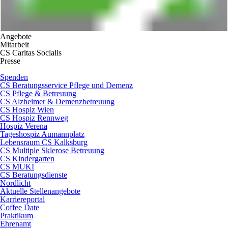
Angebote
Mitarbeit
CS Caritas Socialis
Presse
Spenden
CS Beratungsservice Pflege und Demenz
CS Pflege & Betreuung
CS Alzheimer & Demenzbetreuung
CS Hospiz Wien
CS Hospiz Rennweg
Hospiz Verena
Tageshospiz Aumannplatz
Lebensraum CS Kalksburg
CS Multiple Sklerose Betreuung
CS Kindergarten
CS MUKI
CS Beratungsdienste
Nordlicht
Aktuelle Stellenangebote
Karriereportal
Coffee Date
Praktikum
Ehrenamt