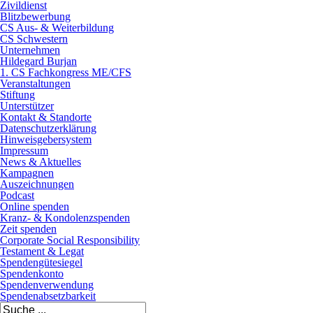
Zivildienst
Blitzbewerbung
CS Aus- & Weiterbildung
CS Schwestern
Unternehmen
Hildegard Burjan
1. CS Fachkongress ME/CFS
Veranstaltungen
Stiftung
Unterstützer
Kontakt & Standorte
Datenschutzerklärung
Hinweisgebersystem
Impressum
News & Aktuelles
Kampagnen
Auszeichnungen
Podcast
Online spenden
Kranz- & Kondolenzspenden
Zeit spenden
Corporate Social Responsibility
Testament & Legat
Spendengütesiegel
Spendenkonto
Spendenverwendung
Spendenabsetzbarkeit