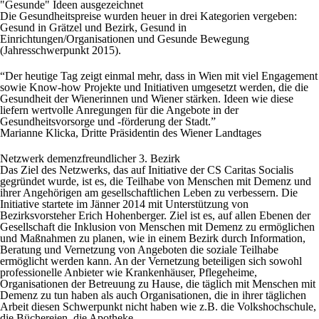
"Gesunde" Ideen ausgezeichnet
Die Gesundheitspreise wurden heuer in drei Kategorien vergeben:
Gesund in Grätzel und Bezirk, Gesund in
Einrichtungen/Organisationen und Gesunde Bewegung
(Jahresschwerpunkt 2015).
“Der heutige Tag zeigt einmal mehr, dass in Wien mit viel Engagement
sowie Know-how Projekte und Initiativen umgesetzt werden, die die
Gesundheit der Wienerinnen und Wiener stärken. Ideen wie diese
liefern wertvolle Anregungen für die Angebote in der
Gesundheitsvorsorge und -förderung der Stadt.”
Marianne Klicka, Dritte Präsidentin des Wiener Landtages
Netzwerk demenzfreundlicher 3. Bezirk
Das Ziel des Netzwerks, das auf Initiative der CS Caritas Socialis
gegründet wurde, ist es, die Teilhabe von Menschen mit Demenz und
ihrer Angehörigen am gesellschaftlichen Leben zu verbessern. Die
Initiative startete im Jänner 2014 mit Unterstützung von
Bezirksvorsteher Erich Hohenberger. Ziel ist es, auf allen Ebenen der
Gesellschaft die Inklusion von Menschen mit Demenz zu ermöglichen
und Maßnahmen zu planen, wie in einem Bezirk durch Information,
Beratung und Vernetzung von Angeboten die soziale Teilhabe
ermöglicht werden kann. An der Vernetzung beteiligen sich sowohl
professionelle Anbieter wie Krankenhäuser, Pflegeheime,
Organisationen der Betreuung zu Hause, die täglich mit Menschen mit
Demenz zu tun haben als auch Organisationen, die in ihrer täglichen
Arbeit diesen Schwerpunkt nicht haben wie z.B. die Volkshochschule,
die Büchereien, die Apotheke.