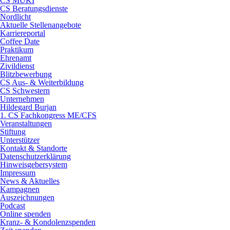
CS MUKI
CS Beratungsdienste
Nordlicht
Aktuelle Stellenangebote
Karriereportal
Coffee Date
Praktikum
Ehrenamt
Zivildienst
Blitzbewerbung
CS Aus- & Weiterbildung
CS Schwestern
Unternehmen
Hildegard Burjan
1. CS Fachkongress ME/CFS
Veranstaltungen
Stiftung
Unterstützer
Kontakt & Standorte
Datenschutzerklärung
Hinweisgebersystem
Impressum
News & Aktuelles
Kampagnen
Auszeichnungen
Podcast
Online spenden
Kranz- & Kondolenzspenden