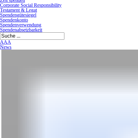
Zeit spenden
Corporate Social Responsibility
Testament & Legat
Spendengütesiegel
Spendenkonto
Spendenverwendung
Spendenabsetzbarkeit
A
A
A
News