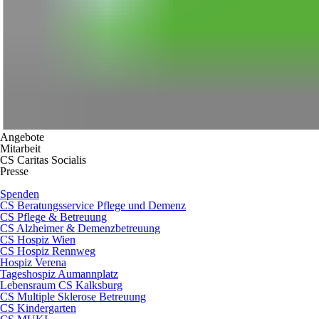
Angebote
Mitarbeit
CS Caritas Socialis
Presse
Spenden
CS Beratungsservice Pflege und Demenz
CS Pflege & Betreuung
CS Alzheimer & Demenzbetreuung
CS Hospiz Wien
CS Hospiz Rennweg
Hospiz Verena
Tageshospiz Aumannplatz
Lebensraum CS Kalksburg
CS Multiple Sklerose Betreuung
CS Kindergarten