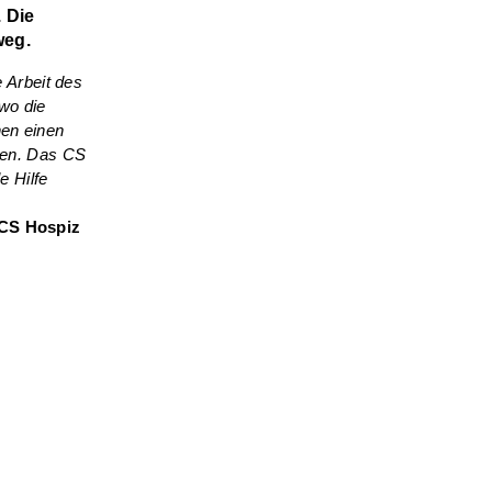
 Die
weg.
 Arbeit des
 wo die
nen einen
hen. Das CS
e Hilfe
 CS Hospiz