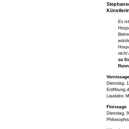
Stephansd
Künstleri
Es is
Hospi
Betre
würde
Hospi
nicht
so Si
Renn
Vernissag
Dienstag, 
Eröffnung 
Laudatio: M
Finissage
Dienstag, 9
Philosophi