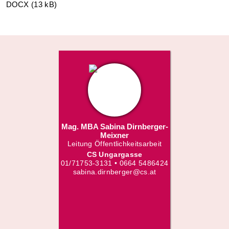
DOCX (13 kB)
Mag. MBA Sabina Dirnberger-
Meixner
Leitung Öffentlichkeitsarbeit
CS Ungargasse
01/71753-3131 • 0664 5486424
sabina.dirnberger@cs.at