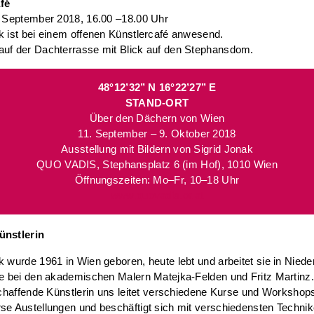
fé
. September 2018, 16.00 –18.00 Uhr
k ist bei einem offenen Künstlercafé anwesend.
auf der Dachterrasse mit Blick auf den Stephansdom.
48°12’32’’ N 16°22’27’’ E
STAND-ORT
Über den Dächern von Wien
11. September – 9. Oktober 2018
Ausstellung mit Bildern von Sigrid Jonak
QUO VADIS, Stephansplatz 6 (im Hof), 1010 Wien
Öffnungszeiten: Mo–Fr, 10–18 Uhr
www.quovadis.or.at
ünstlerin
k wurde 1961 in Wien geboren, heute lebt und arbeitet sie in Niede
te bei den akademischen Malern Matejka-Felden und Fritz Martinz.
ischaffende Künstlerin uns leitet verschiedene Kurse und Workshops
se Austellungen und beschäftigt sich mit verschiedensten Techni