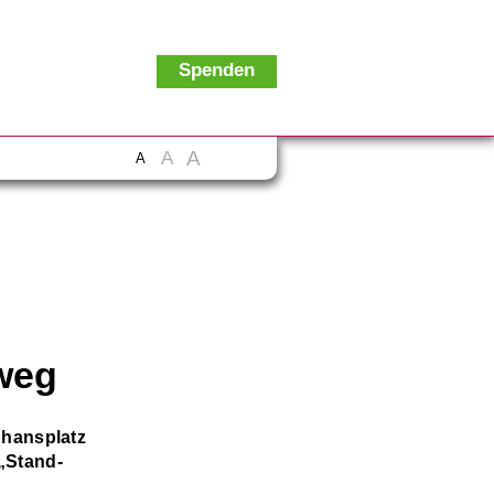
Spenden
A
A
A
weg
phansplatz
 „Stand-
n