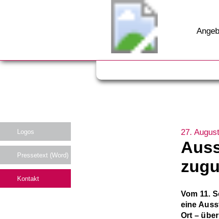
Angeb
27. Augus
Logos
Auss
Pressetext (Word)
zugu
Kontakt
Vom 11. S
eine Ausst
Ort – übe