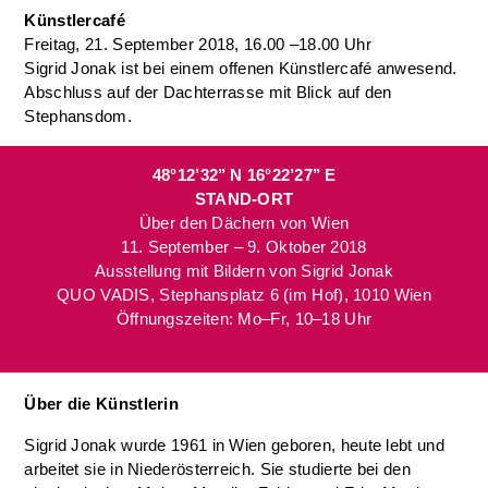
Künstlercafé
Freitag, 21. September 2018, 16.00 –18.00 Uhr
Sigrid Jonak ist bei einem offenen Künstlercafé anwesend.
Abschluss auf der Dachterrasse mit Blick auf den
Stephansdom.
48°12’32’’ N 16°22’27’’ E
STAND-ORT
Über den Dächern von Wien
11. September – 9. Oktober 2018
Ausstellung mit Bildern von Sigrid Jonak
QUO VADIS, Stephansplatz 6 (im Hof), 1010 Wien
Öffnungszeiten: Mo–Fr, 10–18 Uhr
www.quovadis.or.at
Über die Künstlerin
Sigrid Jonak wurde 1961 in Wien geboren, heute lebt und
arbeitet sie in Niederösterreich. Sie studierte bei den