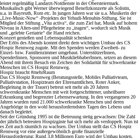
leistet regelmäßig Landarzt-Notdienste in der Obersteiermark.
Musikalisch gibt Werner überwiegend Benefizkonzerte als Solistin,
u.a. in Bayreuth, Rom etc. In jungen Jahren war sie u.a. Musikerin der
„Live‐Music-Now“ ‐Projektes der Yehudi‐Menuhin‐Stiftung. Sie ist
Mitglied der Stiftung „Vita activa“, die zum Ziel hat, Musik auf hohem
Niveau in Alten‐und Pflegeheime zu „tragen“, wodurch sich Musik
und „gelebte Geriatrie“ die Hand reichen.
Konzert genießen und Lebensqualität schenken
Der Erlös des Abends kommt direkt dem wichtigen Umbau des CS
Hospiz Rennweg zugute. Mit den Spenden werden Zweibett- zu
Einzel- bzw. Familienzimmer umgebaut. UnterstützerInnen,
SpenderInnen, Sponsoren und MusikliebhaberInnen, setzen an diesem
Abend mit ihrem Besuch ein Zeichen der Solidarität für schwerkranke
Menschen im CS Hospiz Rennweg.
Hospiz braucht #mehrRaum
Das CS Hospiz Rennweg (Beratungsstelle, Mobiles Palliativteam,
Palliativstation, Hospizteam der Ehrenamtlichen, Roter Anker,
Begleitung in der Trauer) betreut seit mehr als 20 Jahren
schwerstkranke Menschen mit weit fortgeschrittener, unheilbarer
Erkrankung und begrenzter Lebenserwartung. In den vergangenen 20
Jahren wurden rund 21.000 schwerkranke Menschen und deren
Angehörige in den wohl herausforderndsten Tagen des Lebens und
danach begleitet.
Seit der Gründung 1995 ist die Betreuung stetig gewachsen: Die Zahl
der jährlich betreuten Hospizgäste hat sich mehr als verdoppelt. Nun ist
es Zeit auch räumlich zu wachsen. Der Umbau stellt das CS Hospiz
Rennweg vor eine außergewöhnlich große finanzielle
Herausforderung: Rund 3,8 Millionen Euro wird der Umbau kosten.