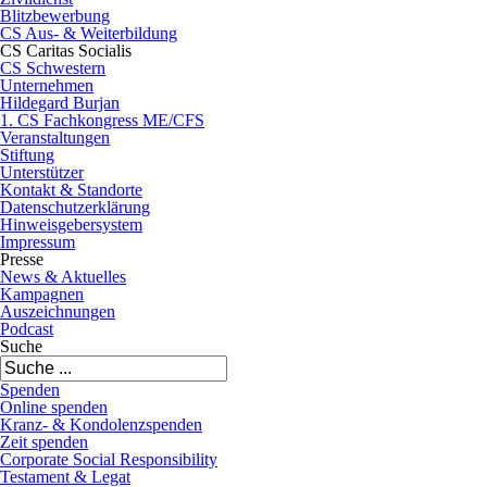
Blitzbewerbung
CS Aus- & Weiterbildung
CS Caritas Socialis
CS Schwestern
Unternehmen
Hildegard Burjan
1. CS Fachkongress ME/CFS
Veranstaltungen
Stiftung
Unterstützer
Kontakt & Standorte
Datenschutzerklärung
Hinweisgebersystem
Impressum
Presse
News & Aktuelles
Kampagnen
Auszeichnungen
Podcast
Suche
Spenden
Online spenden
Kranz- & Kondolenzspenden
Zeit spenden
Corporate Social Responsibility
Testament & Legat