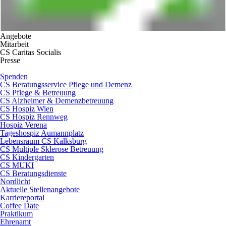
Angebote
Mitarbeit
CS Caritas Socialis
Presse
Spenden
CS Beratungsservice Pflege und Demenz
CS Pflege & Betreuung
CS Alzheimer & Demenzbetreuung
CS Hospiz Wien
CS Hospiz Rennweg
Hospiz Verena
Tageshospiz Aumannplatz
Lebensraum CS Kalksburg
CS Multiple Sklerose Betreuung
CS Kindergarten
CS MUKI
CS Beratungsdienste
Nordlicht
Aktuelle Stellenangebote
Karriereportal
Coffee Date
Praktikum
Ehrenamt