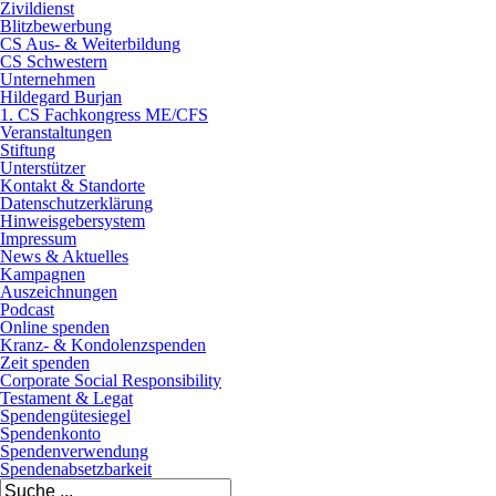
Zivildienst
Blitzbewerbung
CS Aus- & Weiterbildung
CS Schwestern
Unternehmen
Hildegard Burjan
1. CS Fachkongress ME/CFS
Veranstaltungen
Stiftung
Unterstützer
Kontakt & Standorte
Datenschutzerklärung
Hinweisgebersystem
Impressum
News & Aktuelles
Kampagnen
Auszeichnungen
Podcast
Online spenden
Kranz- & Kondolenzspenden
Zeit spenden
Corporate Social Responsibility
Testament & Legat
Spendengütesiegel
Spendenkonto
Spendenverwendung
Spendenabsetzbarkeit