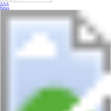
A
A
A
News