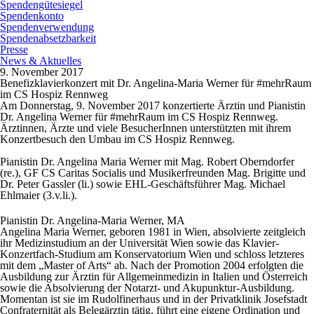
Spendengütesiegel
Spendenkonto
Spendenverwendung
Spendenabsetzbarkeit
Presse
News & Aktuelles
9. November 2017
Benefizklavierkonzert mit Dr. Angelina-Maria Werner für #mehrRaum
im CS Hospiz Rennweg
Am Donnerstag, 9. November 2017 konzertierte Ärztin und Pianistin
Dr. Angelina Werner für #mehrRaum im CS Hospiz Rennweg.
Ärztinnen, Ärzte und viele BesucherInnen unterstützten mit ihrem
Konzertbesuch den Umbau im CS Hospiz Rennweg.
Pianistin Dr. Angelina Maria Werner mit Mag. Robert Oberndorfer
(re.), GF CS Caritas Socialis und Musikerfreunden Mag. Brigitte und
Dr. Peter Gassler (li.) sowie EHL-Geschäftsführer Mag. Michael
Ehlmaier (3.v.li.).
Pianistin Dr. Angelina-Maria Werner, MA
Angelina Maria Werner, geboren 1981 in Wien, absolvierte zeitgleich
ihr Medizinstudium an der Universität Wien sowie das Klavier‐
Konzertfach‐Studium am Konservatorium Wien und schloss letzteres
mit dem „Master of Arts“ ab. Nach der Promotion 2004 erfolgten die
Ausbildung zur Ärztin für Allgemeinmedizin in Italien und Österreich
sowie die Absolvierung der Notarzt- und Akupunktur-Ausbildung.
Momentan ist sie im Rudolfinerhaus und in der Privatklinik Josefstadt
Confraternität als Belegärztin tätig, führt eine eigene Ordination und