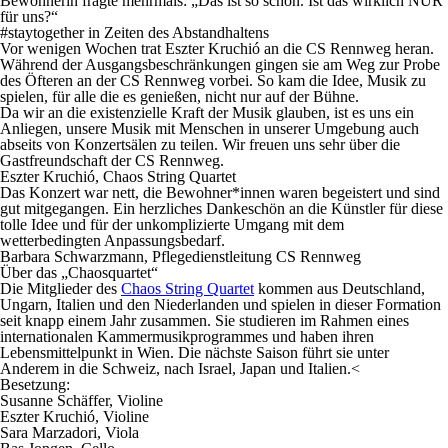
Bewohnerin fragte mehrmals: „Das ist so schön. Ist das wirklich NUR
für uns?“
#staytogether in Zeiten des Abstandhaltens
Vor wenigen Wochen trat Eszter Kruchió an die CS Rennweg heran.
Während der Ausgangsbeschränkungen gingen sie am Weg zur Probe
des Öfteren an der CS Rennweg vorbei. So kam die Idee, Musik zu
spielen, für alle die es genießen, nicht nur auf der Bühne.
Da wir an die existenzielle Kraft der Musik glauben, ist es uns ein
Anliegen, unsere Musik mit Menschen in unserer Umgebung auch
abseits von Konzertsälen zu teilen. Wir freuen uns sehr über die
Gastfreundschaft der CS Rennweg.
Eszter Kruchió, Chaos String Quartet
Das Konzert war nett, die Bewohner*innen waren begeistert und sind
gut mitgegangen. Ein herzliches Dankeschön an die Künstler für diese
tolle Idee und für der unkomplizierte Umgang mit dem
wetterbedingten Anpassungsbedarf.
Barbara Schwarzmann, Pflegedienstleitung CS Rennweg
Über das „Chaosquartet“
Die Mitglieder des
Chaos String Quartet
kommen aus Deutschland,
Ungarn, Italien und den Niederlanden und spielen in dieser Formation
seit knapp einem Jahr zusammen. Sie studieren im Rahmen eines
internationalen Kammermusikprogrammes und haben ihren
Lebensmittelpunkt in Wien. Die nächste Saison führt sie unter
Anderem in die Schweiz, nach Israel, Japan und Italien.<
Besetzung:
Susanne Schäffer, Violine
Eszter Kruchió, Violine
Sara Marzadori, Viola