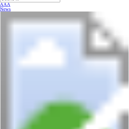
A
A
A
News