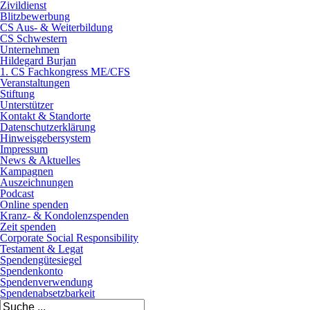
Zivildienst
Blitzbewerbung
CS Aus- & Weiterbildung
CS Schwestern
Unternehmen
Hildegard Burjan
1. CS Fachkongress ME/CFS
Veranstaltungen
Stiftung
Unterstützer
Kontakt & Standorte
Datenschutzerklärung
Hinweisgebersystem
Impressum
News & Aktuelles
Kampagnen
Auszeichnungen
Podcast
Online spenden
Kranz- & Kondolenzspenden
Zeit spenden
Corporate Social Responsibility
Testament & Legat
Spendengütesiegel
Spendenkonto
Spendenverwendung
Spendenabsetzbarkeit