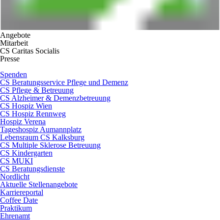
Angebote
Mitarbeit
CS Caritas Socialis
Presse
Spenden
CS Beratungsservice Pflege und Demenz
CS Pflege & Betreuung
CS Alzheimer & Demenzbetreuung
CS Hospiz Wien
CS Hospiz Rennweg
Hospiz Verena
Tageshospiz Aumannplatz
Lebensraum CS Kalksburg
CS Multiple Sklerose Betreuung
CS Kindergarten
CS MUKI
CS Beratungsdienste
Nordlicht
Aktuelle Stellenangebote
Karriereportal
Coffee Date
Praktikum
Ehrenamt