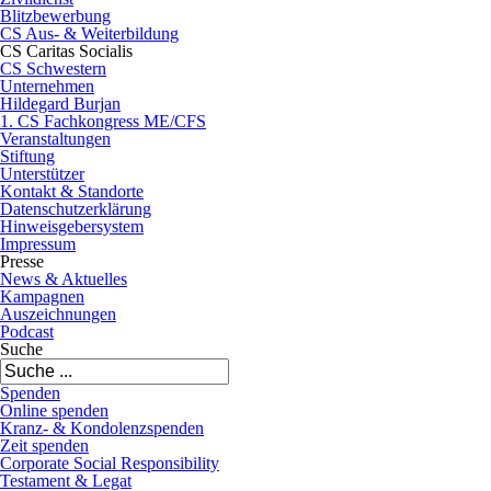
Blitzbewerbung
CS Aus- & Weiterbildung
CS Caritas Socialis
CS Schwestern
Unternehmen
Hildegard Burjan
1. CS Fachkongress ME/CFS
Veranstaltungen
Stiftung
Unterstützer
Kontakt & Standorte
Datenschutzerklärung
Hinweisgebersystem
Impressum
Presse
News & Aktuelles
Kampagnen
Auszeichnungen
Podcast
Suche
Spenden
Online spenden
Kranz- & Kondolenzspenden
Zeit spenden
Corporate Social Responsibility
Testament & Legat