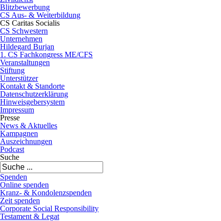
Blitzbewerbung
CS Aus- & Weiterbildung
CS Caritas Socialis
CS Schwestern
Unternehmen
Hildegard Burjan
1. CS Fachkongress ME/CFS
Veranstaltungen
Stiftung
Unterstützer
Kontakt & Standorte
Datenschutzerklärung
Hinweisgebersystem
Impressum
Presse
News & Aktuelles
Kampagnen
Auszeichnungen
Podcast
Suche
Spenden
Online spenden
Kranz- & Kondolenzspenden
Zeit spenden
Corporate Social Responsibility
Testament & Legat