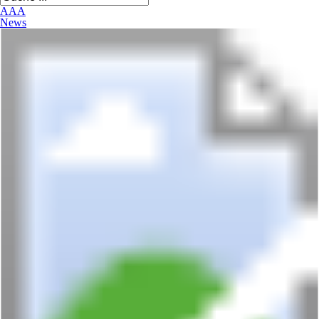
A
A
A
News