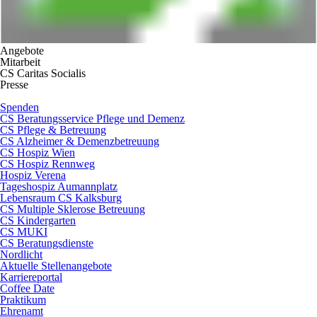
Angebote
Mitarbeit
CS Caritas Socialis
Presse
Spenden
CS Beratungsservice Pflege und Demenz
CS Pflege & Betreuung
CS Alzheimer & Demenzbetreuung
CS Hospiz Wien
CS Hospiz Rennweg
Hospiz Verena
Tageshospiz Aumannplatz
Lebensraum CS Kalksburg
CS Multiple Sklerose Betreuung
CS Kindergarten
CS MUKI
CS Beratungsdienste
Nordlicht
Aktuelle Stellenangebote
Karriereportal
Coffee Date
Praktikum
Ehrenamt