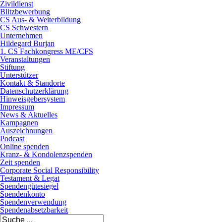
Zivildienst
Blitzbewerbung
CS Aus- & Weiterbildung
CS Schwestern
Unternehmen
Hildegard Burjan
1. CS Fachkongress ME/CFS
Veranstaltungen
Stiftung
Unterstützer
Kontakt & Standorte
Datenschutzerklärung
Hinweisgebersystem
Impressum
News & Aktuelles
Kampagnen
Auszeichnungen
Podcast
Online spenden
Kranz- & Kondolenzspenden
Zeit spenden
Corporate Social Responsibility
Testament & Legat
Spendengütesiegel
Spendenkonto
Spendenverwendung
Spendenabsetzbarkeit