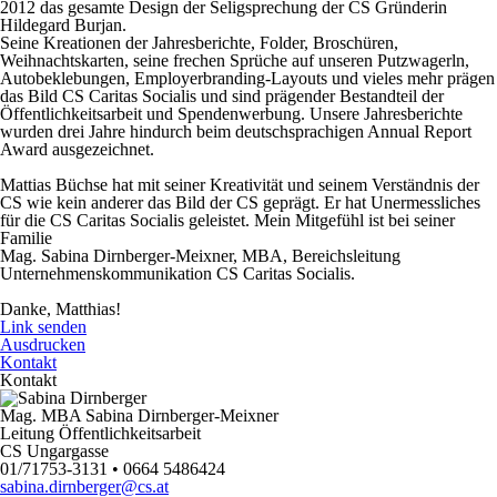
2012 das gesamte Design der Seligsprechung der CS Gründerin
Hildegard Burjan.
Seine Kreationen der Jahresberichte, Folder, Broschüren,
Weihnachtskarten, seine frechen Sprüche auf unseren Putzwagerln,
Autobeklebungen, Employerbranding-Layouts und vieles mehr prägen
das Bild CS Caritas Socialis und sind prägender Bestandteil der
Öffentlichkeitsarbeit und Spendenwerbung. Unsere Jahresberichte
wurden drei Jahre hindurch beim deutschsprachigen Annual Report
Award ausgezeichnet.
Mattias Büchse hat mit seiner Kreativität und seinem Verständnis der
CS wie kein anderer das Bild der CS geprägt. Er hat Unermessliches
für die CS Caritas Socialis geleistet. Mein Mitgefühl ist bei seiner
Familie
Mag. Sabina Dirnberger-Meixner, MBA, Bereichsleitung
Unternehmenskommunikation CS Caritas Socialis.
Danke, Matthias!
Link senden
Ausdrucken
Kontakt
Kontakt
Mag. MBA Sabina Dirnberger-Meixner
Leitung Öffentlichkeitsarbeit
CS Ungargasse
01/71753-3131 • 0664 5486424
sabina.dirnberger@cs.at