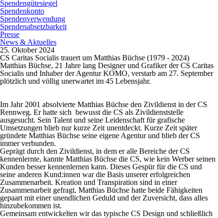
Spendengütesiegel
Spendenkonto
Spendenverwendung
Spendenabsetzbarkeit
Presse
News & Aktuelles
25. Oktober 2024
CS Caritas Socialis trauert um Matthias Büchse (1979 - 2024)
Matthias Büchse, 21 Jahre lang Designer und Grafiker der CS Caritas
Socialis und Inhaber der Agentur KOMO, verstarb am 27. September
plötzlich und völlig unerwartet im 45 Lebensjahr.
Im Jahr 2001 absolvierte Matthias Büchse den Zivildienst in der CS
Rennweg. Er hatte sich bewusst die CS als Zivildienststelle
ausgesucht. Sein Talent und seine Leidenschaft für grafische
Umsetzungen blieb nur kurze Zeit unentdeckt. Kurze Zeit später
gründete Matthias Büchse seine eigene Agentur und blieb der CS
immer verbunden.
Geprägt durch den Zivildienst, in dem er alle Bereiche der CS
kennenlernte, kannte Matthias Büchse die CS, wie kein Werber seinen
Kunden besser kennenlernen kann. Dieses Gespür für die CS und
seine anderen Kund:innen war die Basis unserer erfolgreichen
Zusammenarbeit. Kreation und Transpiration sind in einer
Zusammenarbeit gefragt, Matthias Büchse hatte beide Fähigkeiten
gepaart mit einer unendlichen Geduld und der Zuversicht, dass alles
hinzubekommen ist.
Gemeinsam entwickelten wir das typische CS Design und schließlich