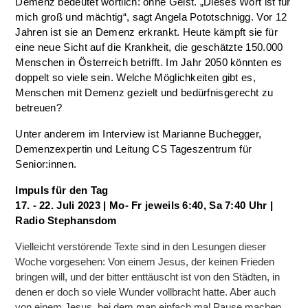
Demenz bedeutet wörtlich: ohne Geist. „Dieses Wort ist für
mich groß und mächtig“, sagt Angela Pototschnigg. Vor 12
Jahren ist sie an Demenz erkrankt. Heute kämpft sie für
eine neue Sicht auf die Krankheit, die geschätzte 150.000
Menschen in Österreich betrifft. Im Jahr 2050 könnten es
doppelt so viele sein. Welche Möglichkeiten gibt es,
Menschen mit Demenz gezielt und bedürfnisgerecht zu
betreuen?
Unter anderem im Interview ist Marianne Buchegger,
Demenzexpertin und Leitung CS Tageszentrum für
Senior:innen.
Impuls für den Tag
17. - 22. Juli 2023 | Mo- Fr jeweils 6:40, Sa 7:40 Uhr |
Radio Stephansdom
Vielleicht verstörende Texte sind in den Lesungen dieser
Woche vorgesehen: Von einem Jesus, der keinen Frieden
bringen will, und der bitter enttäuscht ist von den Städten, in
denen er doch so viele Wunder vollbracht hatte. Aber auch
von einem Jesus, bei dem man einfach mal Pause machen