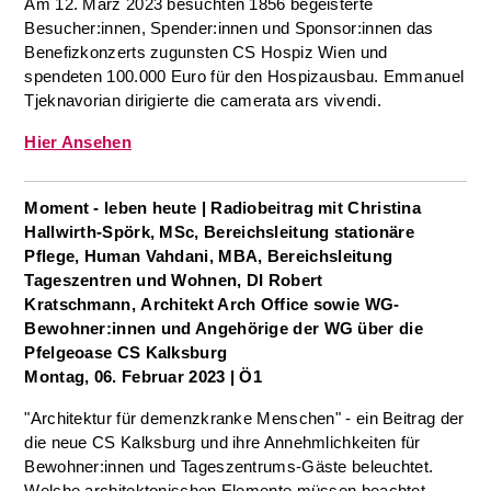
Am 12. März 2023 besuchten 1856 begeisterte
Besucher:innen, Spender:innen und Sponsor:innen das
Benefizkonzerts zugunsten CS Hospiz Wien und
spendeten 100.000 Euro für den Hospizausbau. Emmanuel
Tjeknavorian dirigierte die camerata ars vivendi.
Hier Ansehen
Moment - leben heute | Radiobeitrag mit
Christina
Hallwirth-Spörk, MSc
, Bereichsleitung stationäre
Pflege,
Human Vahdani, MBA
, Bereichsleitung
Tageszentren und Wohnen,
DI Robert
Kratschmann,
Architekt Arch Office sowie
WG-
Bewohner:innen und Angehörige der WG über die
Pfelgeoase CS Kalksburg
Montag, 06. Februar 2023 | Ö1
"Architektur für demenzkranke Menschen" - ein Beitrag der
die neue CS Kalksburg und ihre Annehmlichkeiten für
Bewohner:innen und Tageszentrums-Gäste beleuchtet.
Welche architektonischen Elemente müssen beachtet