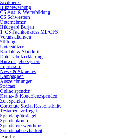
Zivildienst
Blitzbewerbung
CS Aus- & Weiterbildung
CS Schwestern
Unternehmen
Hildegard Burjan
1. CS Fachkongress ME/CFS
Veranstaltungen
Stiftung
Unterstützer
Kontakt & Standorte
Datenschutzerklärung
Hinweisgebersystem
Impressum
News & Aktuelles
Kampagnen
Auszeichnungen
Podcast
Online spenden
Kranz- & Kondolenzspenden
Zeit spenden
Corporate Social Responsibility
Testament & Legat
Spendengütesiegel
Spendenkonto
Spendenverwendung
Spendenabsetzbarkeit