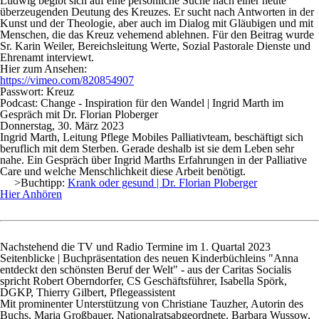
Ludwig begibt sich auf eine persönliche Suche nach einer heute
überzeugenden Deutung des Kreuzes. Er sucht nach Antworten in der
Kunst und der Theologie, aber auch im Dialog mit Gläubigen und mit
Menschen, die das Kreuz vehemend ablehnen. Für den Beitrag wurde
Sr. Karin Weiler, Bereichsleitung Werte, Sozial Pastorale Dienste und
Ehrenamt interviewt.
Hier zum Ansehen:
https://vimeo.com/820854907
Passwort: Kreuz
Podcast: Change - Inspiration für den Wandel | Ingrid Marth im
Gespräch mit Dr. Florian Ploberger
Donnerstag, 30. März 2023
Ingrid Marth, Leitung Pflege Mobiles Palliativteam, beschäftigt sich
beruflich mit dem Sterben. Gerade deshalb ist sie dem Leben sehr
nahe. Ein Gespräch über Ingrid Marths Erfahrungen in der Palliative
Care und welche Menschlichkeit diese Arbeit benötigt.
>Buchtipp:
Krank oder gesund | Dr. Florian Ploberger
Hier Anhören
Nachstehend die TV und Radio Termine im 1. Quartal 2023
Seitenblicke | Buchpräsentation des neuen Kinderbüchleins "Anna
entdeckt den schönsten Beruf der Welt" - aus der Caritas Socialis
spricht Robert Oberndorfer, CS Geschäftsführer, Isabella Spörk,
DGKP, Thierry Gilbert, Pflegeassistent
Mit prominenter Unterstützung von Christiane Tauzher, Autorin des
Buchs, Maria Großbauer, Nationalratsabgeordnete, Barbara Wussow,