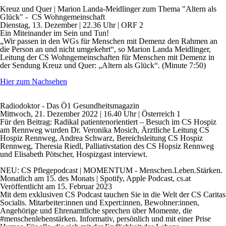
Kreuz und Quer
| Marion Landa-Meidlinger zum Thema "Altern als
Glück" - CS Wohngemeinschaft
Dienstag, 13. Dezember | 22.36 Uhr | ORF 2
Ein Miteinander im Sein und Tun!
„Wir passen in den WGs für Menschen mit Demenz den Rahmen an
die Person an und nicht umgekehrt“, so Marion Landa Meidlinger,
Leitung der CS Wohngemeinschaften für Menschen mit Demenz in
der Sendung Kreuz und Quer: „Altern als Glück“.
(Minute 7:50)
Hier zum Nachsehen
Radiodoktor - Das Ö1 Gesundheitsmagazin
Mittwoch, 21. Dezember 2022 | 16.40 Uhr | Österreich 1
Für den Beitrag:
Radikal patientenorientiert – Besuch im CS Hospiz
am Rennweg
wurden Dr. Veronika Mosich, Ärztliche Leitung CS
Hospiz Rennweg, Andrea Schwarz, Bereichsleitung CS Hospiz
Rennweg, Theresia Riedl, Palliativstation des CS Hopsiz Rennweg
und Elisabeth Pötscher, Hospizgast interviewt.
NEU: CS Pflegepodcast | MOMENTUM - Menschen.Leben.Stärken.
Monatlich am 15. des Monats | Spotify, Apple Podcast, cs.at
Veröffentlicht am 15. Februar 2023
Mit dem exklusiven CS Podcast tauchen Sie in die Welt der CS Caritas
Socialis. Mitarbeiter:innen und Expert:innen, Bewohner:innen,
Angehörige und Ehrenamtliche sprechen über Momente, die
#menschenlebenstärken. Informativ, persönlich und mit einer Prise