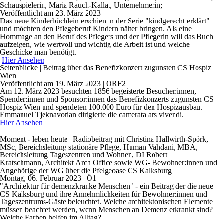
Schauspielerin, Maria Rauch-Kallat, Unternehmerin;
Veröffentlicht am 23. März 2023
Das neue Kinderbüchlein erschien in der Serie "kindgerecht erklärt"
und möchten den Pflegeberuf Kindern näher bringen. Als eine
Hommage an den Beruf des Pflegers und der Pflegerin will das Buch
aufzeigen, wie wertvoll und wichtig die Arbeit ist und welche
Geschicke man benötigt.
Hier Ansehen
Seitenblicke | Beitrag über d
as Benefizkonzert zugunsten CS Hospiz
Wien
Veröffentlicht am 19. März 2023 | ORF2
Am 12. März 2023 besuchten 1856 begeisterte Besucher:innen,
Spender:innen und Sponsor:innen das Benefizkonzerts zugunsten CS
Hospiz Wien und spendeten 100.000 Euro für den Hospizausbau.
Emmanuel Tjeknavorian dirigierte die camerata ars vivendi.
Hier Ansehen
Moment - leben heute | Radiobeitrag mit
Christina Hallwirth-Spörk,
MSc
, Bereichsleitung stationäre Pflege,
Human Vahdani, MBA
,
Bereichsleitung Tageszentren und Wohnen,
DI Robert
Kratschmann,
Architekt Arch Office sowie
WG- Bewohner:innen und
Angehörige der WG über die Pfelgeoase CS Kalksburg
Montag, 06. Februar 2023 | Ö1
"Architektur für demenzkranke Menschen" - ein Beitrag der die neue
CS Kalksburg und ihre Annehmlichkeiten für Bewohner:innen und
Tageszentrums-Gäste beleuchtet. Welche architektonischen Elemente
müssen beachtet werden, wenn Menschen an Demenz erkrankt sind?
Welche Farben helfen im Alltag?