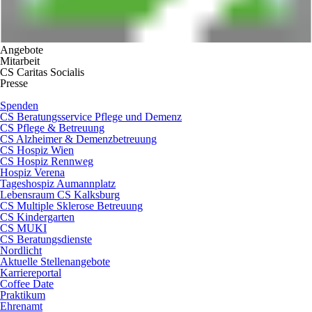
Angebote
Mitarbeit
CS Caritas Socialis
Presse
Spenden
CS Beratungsservice Pflege und Demenz
CS Pflege & Betreuung
CS Alzheimer & Demenzbetreuung
CS Hospiz Wien
CS Hospiz Rennweg
Hospiz Verena
Tageshospiz Aumannplatz
Lebensraum CS Kalksburg
CS Multiple Sklerose Betreuung
CS Kindergarten
CS MUKI
CS Beratungsdienste
Nordlicht
Aktuelle Stellenangebote
Karriereportal
Coffee Date
Praktikum
Ehrenamt