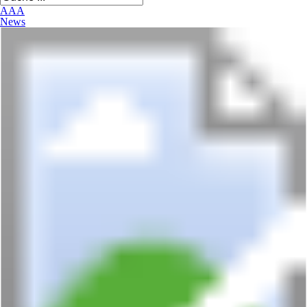
A
A
A
News