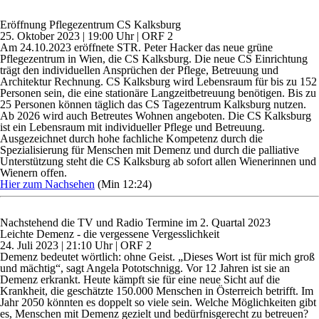
Eröffnung Pflegezentrum CS Kalksburg
25. Oktober 2023 | 19:00 Uhr | ORF 2
Am 24.10.2023 eröffnete STR. Peter Hacker das neue grüne
Pflegezentrum in Wien, die CS Kalksburg. Die neue CS Einrichtung
trägt den individuellen Ansprüchen der Pflege, Betreuung und
Architektur Rechnung. CS Kalksburg wird Lebensraum für bis zu 152
Personen sein, die eine stationäre Langzeitbetreuung benötigen. Bis zu
25 Personen können täglich das CS Tagezentrum Kalksburg nutzen.
Ab 2026 wird auch Betreutes Wohnen angeboten. Die CS Kalksburg
ist ein Lebensraum mit individueller Pflege und Betreuung.
Ausgezeichnet durch hohe fachliche Kompetenz durch die
Spezialisierung für Menschen mit Demenz und durch die palliative
Unterstützung steht die CS Kalksburg ab sofort allen Wienerinnen und
Wienern offen.
Hier zum Nachsehen
(Min 12:24)
Nachstehend die TV und Radio Termine im 2. Quartal 2023
Leichte Demenz - die vergessene Vergesslichkeit
24. Juli 2023 | 21:10 Uhr | ORF 2
Demenz bedeutet wörtlich: ohne Geist. „Dieses Wort ist für mich groß
und mächtig“, sagt Angela Pototschnigg. Vor 12 Jahren ist sie an
Demenz erkrankt. Heute kämpft sie für eine neue Sicht auf die
Krankheit, die geschätzte 150.000 Menschen in Österreich betrifft. Im
Jahr 2050 könnten es doppelt so viele sein. Welche Möglichkeiten gibt
es, Menschen mit Demenz gezielt und bedürfnisgerecht zu betreuen?