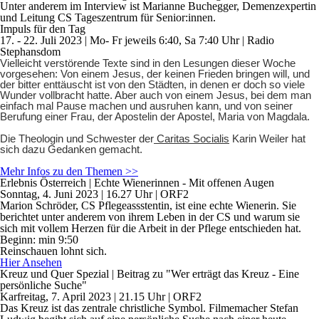
Unter anderem im Interview ist Marianne Buchegger, Demenzexpertin
und Leitung CS Tageszentrum für Senior:innen.
Impuls für den Tag
17. - 22. Juli 2023 | Mo- Fr jeweils 6:40, Sa 7:40 Uhr | Radio
Stephansdom
Vielleicht verstörende Texte sind in den Lesungen dieser Woche
vorgesehen: Von einem Jesus, der keinen Frieden bringen will, und
der bitter enttäuscht ist von den Städten, in denen er doch so viele
Wunder vollbracht hatte. Aber auch von einem Jesus, bei dem man
einfach mal Pause machen und ausruhen kann, und von seiner
Berufung einer Frau, der Apostelin der Apostel, Maria von Magdala.
Die Theologin und Schwester der
Caritas Socialis
Karin Weiler hat
sich dazu Gedanken gemacht.
Mehr Infos zu den Themen >>
Erlebnis Österreich | Echte Wienerinnen - Mit offenen Augen
Sonntag, 4. Juni 2023 | 16.27 Uhr | ORF2
Marion Schröder, CS Pflegeassstentin, ist eine echte Wienerin. Sie
berichtet unter anderem von ihrem Leben in der CS und warum sie
sich mit vollem Herzen für die Arbeit in der Pflege entschieden hat.
Beginn: min 9:50
Reinschauen lohnt sich.
Hier Ansehen
Kreuz und Quer Spezial | Beitrag zu "Wer erträgt das Kreuz - Eine
persönliche Suche"
Karfreitag, 7. April 2023 | 21.15 Uhr | ORF2
Das Kreuz ist das zentrale christliche Symbol. Filmemacher Stefan