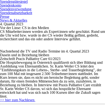
Spendengütesiegel
Spendenkonto
Spendenverwendung
Spendenabsetzbarkeit
Presse
News & Aktuelles
4. Quartal 2023
Vor der Linse: CS in den Medien
CS Mitarbeiter:innen werden als Expert:innen sehr geschätzt. Rund um
die Uhr wird bzw. wurde in der CS wieder fleißig geflimt, gedreht,
recherchiert und das ein oder andere Interview geführt.
Nachstehend die TV und Radio Termine im 4. Quartal 2023
Dasein und in Beziehung bleiben
Zeitschrift Pracis Palliative Care 61/2023
Die Hospizbewegung in Österreich qualifizerit sich über Bildung und
Ausblidung von Ehrenamtlichen. Sr. Karin Weiler CS leitet den
"Einführungskurs in die Lebens-, Sterbe- und Trauerbegleitung", der
zum 100 Mal mit insgesamt 2.500 Teilnehmer:innen stattfindet. Im
Kurs lernen sie, dass es nicht um heroische Begleitung geht, sonder
darum, für einen fremden Mitmenschen da zu sein, zuzuhören, in
Beziehung zu bleiben. In Interview mit Praxis Palliative Care erzählt
Sr. Karin Weiler CS davon, wi sich das hospziliche Ehrenamt
entwickelt hat und was sich nach 100 Kursen über die Zukuft sagen
lässt.
>> hier zum Nachlesen