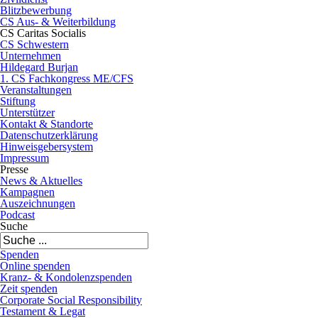
Blitzbewerbung
CS Aus- & Weiterbildung
CS Caritas Socialis
CS Schwestern
Unternehmen
Hildegard Burjan
1. CS Fachkongress ME/CFS
Veranstaltungen
Stiftung
Unterstützer
Kontakt & Standorte
Datenschutzerklärung
Hinweisgebersystem
Impressum
Presse
News & Aktuelles
Kampagnen
Auszeichnungen
Podcast
Suche
Spenden
Online spenden
Kranz- & Kondolenzspenden
Zeit spenden
Corporate Social Responsibility
Testament & Legat