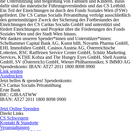
die Unterstützung und Begleitung von Familien und Kindern. Basis
dafür sind das mäeutische Führungsverständnis und das CS Leitbild.
Ein Teil der Einrichtungen ist durch den Fonds Soziales Wien (FSW)
gefördert. Die CS Caritas Socialis Privatstiftung verfolgt ausschließlich
den gemeinnützigen Zweck der Sicherung des Fortbestandes der
Einrichtungen der CS Caritas Socialis GmbH und unterstützt und
fördert Einrichtungen und Projekte über die Förderungen des Fonds
Soziales Wien und der Stadt Wien hinaus.
Wir danken unseren Spender*innen und Unterstützer*innen:
Schelhammer Capital Bank AG, Kunst hilft, Novartis Pharma GmbH,
EHL Immobilien GmbH, Casinos Austria AG, Österreichische
Lotterien, RSC Raiffeisen Service Center GmbH, Schütz Marketing
Services, KTHE Kobza and The Hungry Eyes GmbH, Shell Austria
GmbH, SV (Österreich) GmbH, Wiener Philharmoniker, S IMMO AG
Spendenkonto: IBAN: AT27 2011 1800 8098 0900
Link senden
Ausdrucken
Jetzt helfen
& spenden! Spendenkonto:
CS Caritas Socialis Privatstiftung
Erste Bank
BIC:
GIBAATWW
IBAN:
AT27 2011 1800 8098 0900
Jetzt Online Spenden
Direkt
Links
CS Schwestern
Kontakt & Standorte
Veranstaltungen