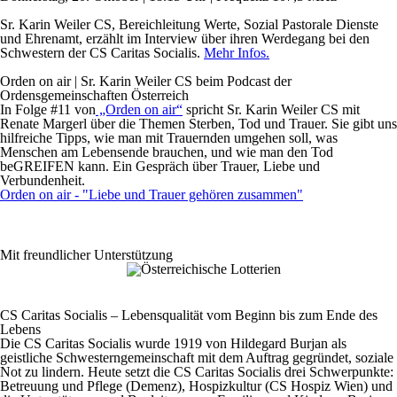
Sr. Karin Weiler CS, Bereichleitung Werte, Sozial Pastorale Dienste
und Ehrenamt, erzählt im Interview über ihren Werdegang bei den
Schwestern der CS Caritas Socialis.
Mehr Infos.
Orden on air | Sr. Karin Weiler CS beim Podcast der
Ordensgemeinschaften Österreich
In Folge #11 von
„Orden on air“
spricht Sr. Karin Weiler CS mit
Renate Margerl über die Themen Sterben, Tod und Trauer. Sie gibt uns
hilfreiche Tipps, wie man mit Trauernden umgehen soll, was
Menschen am Lebensende brauchen, und wie man den Tod
beGREIFEN kann. Ein Gespräch über Trauer, Liebe und
Verbundenheit.
Orden on air - "Liebe und Trauer gehören zusammen"
Mit freundlicher Unterstützung
CS Caritas Socialis – Lebensqualität vom Beginn bis zum Ende des
Lebens
Die CS Caritas Socialis wurde 1919 von Hildegard Burjan als
geistliche Schwesterngemeinschaft mit dem Auftrag gegründet, soziale
Not zu lindern. Heute setzt die CS Caritas Socialis drei Schwerpunkte:
Betreuung und Pflege (Demenz), Hospizkultur (CS Hospiz Wien) und