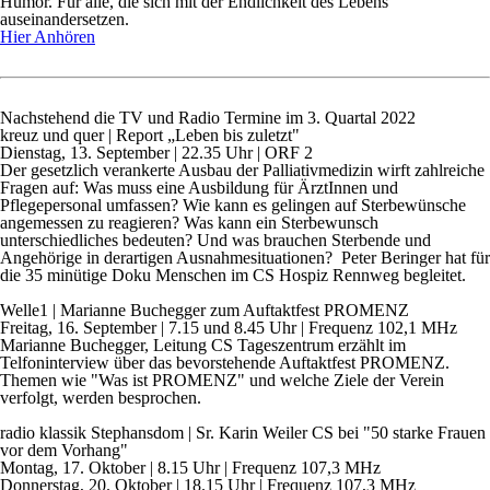
Humor. Für alle, die sich mit der Endlichkeit des Lebens
auseinandersetzen.
Hier Anhören
Nachstehend die TV und Radio Termine im 3. Quartal 2022
kreuz und quer | Report
„
Leben bis zuletzt"
Dienstag, 13. September | 22.35 Uhr | ORF 2
Der gesetzlich verankerte Ausbau der Palliativmedizin wirft zahlreiche
Fragen auf: Was muss eine Ausbildung für ÄrztInnen und
Pflegepersonal umfassen? Wie kann es gelingen auf Sterbewünsche
angemessen zu reagieren? Was kann ein Sterbewunsch
unterschiedliches bedeuten? Und was brauchen Sterbende und
Angehörige in derartigen Ausnahmesituationen? Peter Beringer hat für
die 35 minütige Doku Menschen im CS Hospiz Rennweg begleitet.
Welle1 | Marianne Buchegger zum Auftaktfest PROMENZ
Freitag, 16. September | 7.15 und 8.45 Uhr | Frequenz 102,1 MHz
Marianne Buchegger, Leitung CS Tageszentrum erzählt im
Telfoninterview über das bevorstehende Auftaktfest PROMENZ.
Themen wie "Was ist PROMENZ" und welche Ziele der Verein
verfolgt, werden besprochen.
r
adio klassik Stephansdom
| Sr. Karin Weiler CS bei "50 starke Frauen
vor dem Vorhang"
Montag, 17. Oktober | 8.15 Uhr | Frequenz 107,3 MHz
Donnerstag, 20. Oktober | 18.15 Uhr | Frequenz 107,3 MHz