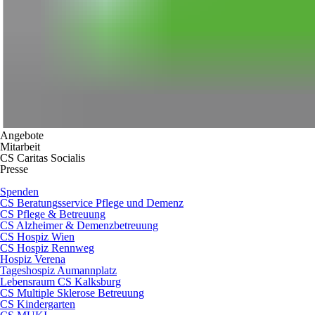
Angebote
Mitarbeit
CS Caritas Socialis
Presse
Spenden
CS Beratungsservice Pflege und Demenz
CS Pflege & Betreuung
CS Alzheimer & Demenzbetreuung
CS Hospiz Wien
CS Hospiz Rennweg
Hospiz Verena
Tageshospiz Aumannplatz
Lebensraum CS Kalksburg
CS Multiple Sklerose Betreuung
CS Kindergarten