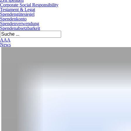
Zeit spenden
Corporate Social Responsibility
Testament & Legat
Spendengütesiegel
Spendenkonto
Spendenverwendung
Spendenabsetzbarkeit
A
A
A
News