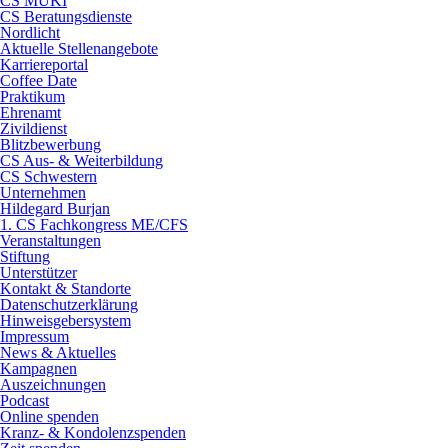
CS MUKI
CS Beratungsdienste
Nordlicht
Aktuelle Stellenangebote
Karriereportal
Coffee Date
Praktikum
Ehrenamt
Zivildienst
Blitzbewerbung
CS Aus- & Weiterbildung
CS Schwestern
Unternehmen
Hildegard Burjan
1. CS Fachkongress ME/CFS
Veranstaltungen
Stiftung
Unterstützer
Kontakt & Standorte
Datenschutzerklärung
Hinweisgebersystem
Impressum
News & Aktuelles
Kampagnen
Auszeichnungen
Podcast
Online spenden
Kranz- & Kondolenzspenden