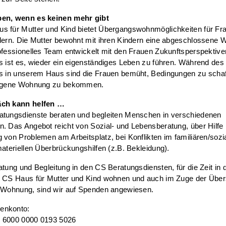
en, wenn es keinen mehr gibt
s für Mutter und Kind bietet Übergangswohnmöglichkeiten für Fra
dern. Die Mutter bewohnt mit ihren Kindern eine abgeschlossene W
ofessionelles Team entwickelt mit den Frauen Zukunftsperspektiven
s ist es, wieder ein eigenständiges Leben zu führen. Während des
es in unserem Haus sind die Frauen bemüht, Bedingungen zu scha
eigene Wohnung zu bekommen.
äch kann helfen …
atungsdienste beraten und begleiten Menschen in verschiedenen
. Das Angebot reicht von Sozial- und Lebensberatung, über Hilfe 
 von Problemen am Arbeitsplatz, bei Konflikten im familiären/soz
materiellen Überbrückungshilfen (z.B. Bekleidung).
atung und Begleitung in den CS Beratungsdiensten, für die Zeit in d
m CS Haus für Mutter und Kind wohnen und auch im Zuge der Übers
e Wohnung, sind wir auf Spenden angewiesen.
enkonto:
 6000 0000 0193 5026