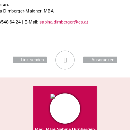
n an:
a Dirnberger-Maixner, MBA
/548 64 24 | E-Mail:
sabina.dirnberger@cs.at
Link senden
Ausdrucken
Mag. MBA Sabina Dirnberger-