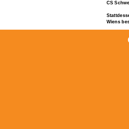
CS Schwes
Stattdess
Wiens bes