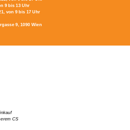
n 9 bis 13 Uhr
21, von 9 bis 17 Uhr
ergasse 9, 1090 Wien
inkauf
unserem CS