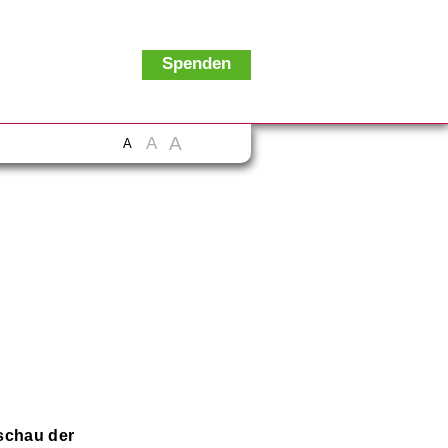
Spenden
A
A
A
schau der