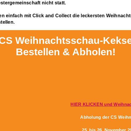
tergemeinschaft nicht statt.
en einfach mit Click and Collect die leckersten Weihnach
tellen.
CS Weihnachtsschau-Keks
Bestellen & Abholen!
HIER KLICKEN und Weihnach
Abholung der CS Weihn
25. bis 26. November 2