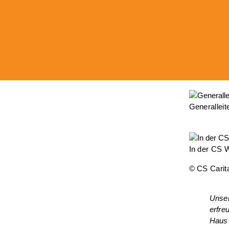
Generalleit
In der CS 
© CS Carita
Unser
erfre
Haus 