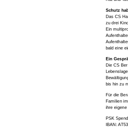
Schutz hab
Das CS Hau
zu drei Kin
Ein multipr
Aufenthalte
Aufenthalt
bald eine 
Ein Gespr
Die CS Ber
Lebenslagen
Bewältigung
bis hin zu 
Für die Ber
Familien i
ihre eigen
PSK Spend
IBAN: AT53