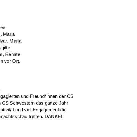
tee
l, Maria
lyar, Maria
gitte
us, Renate
n vor Ort.
n
ngagierten und Freund*innen der CS
en CS Schwestern das ganze Jahr
tivität und viel Engagement die
ihnachtsschau treffen. DANKE!