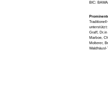
BIC: BAW
Prominente
Traditione
unterstützt
Graff, Dr.i
Marboe, Chr
Molterer, B
Waldhäusl-T