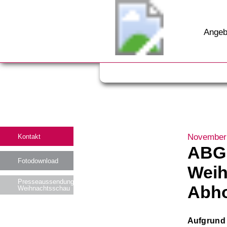
Angeb
November
Kontakt
ABGE
Fotodownload
Weih
Presseaussendung
Abho
Weihnachtsschau
Aufgrund 