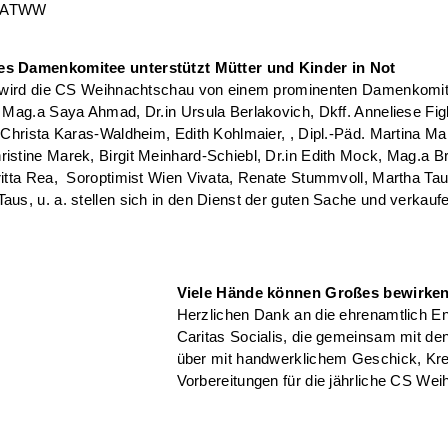
AATWW
s Damenkomitee unterstützt Mütter und Kinder in Not
ll wird die CS Weihnachtschau von einem prominenten Damenkomi
: Mag.a Saya Ahmad, Dr.in Ursula Berlakovich, Dkff. Anneliese Fig
n Christa Karas-Waldheim, Edith Kohlmaier, , Dipl.-Päd. Martina Ma
istine Marek, Birgit Meinhard-Schiebl, Dr.in Edith Mock, Mag.a Bri
ritta Rea, Soroptimist Wien Vivata, Renate Stummvoll, Martha Ta
aus, u. a. stellen sich in den Dienst der guten Sache und verkaufe
Viele Hände können Großes bewirke
Herzlichen Dank an die ehrenamtlich E
Caritas Socialis, die gemeinsam mit d
über mit handwerklichem Geschick, Krea
Vorbereitungen für die jährliche CS We