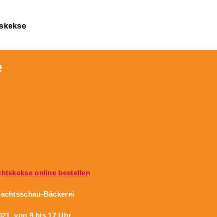
tskekse
e
tskekse online bestellen
achtsschau-Bäckerei
021, von 9 bis 17 Uhr