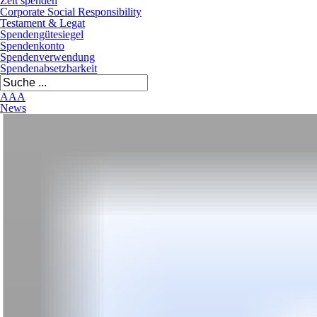
Zeit spenden
Corporate Social Responsibility
Testament & Legat
Spendengütesiegel
Spendenkonto
Spendenverwendung
Spendenabsetzbarkeit
A
A
A
News