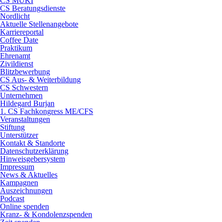
CS MUKI
CS Beratungsdienste
Nordlicht
Aktuelle Stellenangebote
Karriereportal
Coffee Date
Praktikum
Ehrenamt
Zivildienst
Blitzbewerbung
CS Aus- & Weiterbildung
CS Schwestern
Unternehmen
Hildegard Burjan
1. CS Fachkongress ME/CFS
Veranstaltungen
Stiftung
Unterstützer
Kontakt & Standorte
Datenschutzerklärung
Hinweisgebersystem
Impressum
News & Aktuelles
Kampagnen
Auszeichnungen
Podcast
Online spenden
Kranz- & Kondolenzspenden