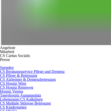
Angebote
Mitarbeit
CS Caritas Socialis
Presse
Spenden
CS Beratungsservice Pflege und Demenz
CS Pflege & Betreuung
CS Alzheimer & Demenzbetreuung
CS Hospiz Wien
CS Hospiz Rennweg
Hospiz Verena
Tageshospiz Aumannplatz
Lebensraum CS Kalksburg
CS Multiple Sklerose Betreuung
CS Kindergarten