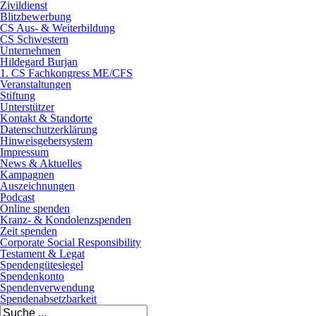
Zivildienst
Blitzbewerbung
CS Aus- & Weiterbildung
CS Schwestern
Unternehmen
Hildegard Burjan
1. CS Fachkongress ME/CFS
Veranstaltungen
Stiftung
Unterstützer
Kontakt & Standorte
Datenschutzerklärung
Hinweisgebersystem
Impressum
News & Aktuelles
Kampagnen
Auszeichnungen
Podcast
Online spenden
Kranz- & Kondolenzspenden
Zeit spenden
Corporate Social Responsibility
Testament & Legat
Spendengütesiegel
Spendenkonto
Spendenverwendung
Spendenabsetzbarkeit