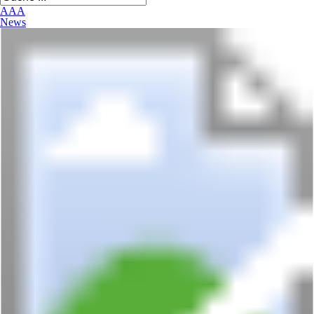
A
A
A
News