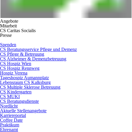
Angebote
Mitarbeit
CS Caritas Socialis
Presse
Spenden
CS Beratungsservice Pflege und Demenz
CS Pflege & Betreuung
CS Alzheimer & Demenzbetreuung
CS Hospiz Wien
CS Hospiz Rennweg
Hospiz Verena
Tageshospiz Aumannplatz
Lebensraum CS Kalksburg
CS Multiple Sklerose Betreuung
CS Kindergarten
CS MUKI
CS Beratungsdienste
Nordlicht
Aktuelle Stellenangebote
Karriereportal
Coffee Date
Praktikum
Ehrenamt