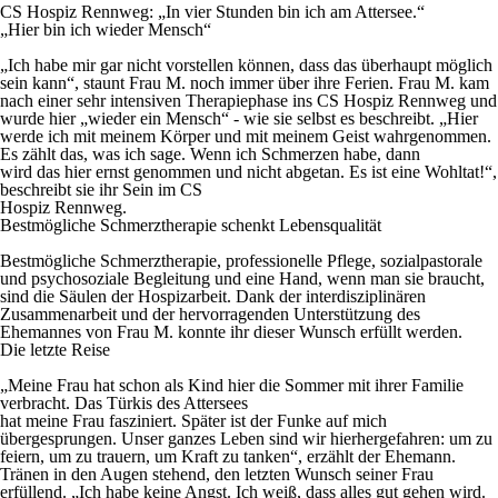
CS Hospiz Rennweg: „In vier Stunden bin ich am Attersee.“
„Hier bin ich wieder Mensch“
„Ich habe mir gar nicht vorstellen können, dass das überhaupt möglich
sein kann“, staunt Frau M. noch immer über ihre Ferien. Frau M. kam
nach einer sehr intensiven Therapiephase ins CS Hospiz Rennweg und
wurde hier „wieder ein Mensch“ - wie sie selbst es beschreibt. „Hier
werde ich mit meinem Körper und mit meinem Geist wahrgenommen.
Es zählt das, was ich sage. Wenn ich Schmerzen habe, dann
wird das hier ernst genommen und nicht abgetan. Es ist eine Wohltat!“,
beschreibt sie ihr Sein im CS
Hospiz Rennweg.
Bestmögliche Schmerztherapie
schenkt Lebensqualität
Bestmögliche Schmerztherapie, professionelle Pflege, sozialpastorale
und psychosoziale Begleitung und eine Hand, wenn man sie braucht,
sind die Säulen der Hospizarbeit. Dank der interdisziplinären
Zusammenarbeit und der hervorragenden Unterstützung des
Ehemannes von Frau M. konnte ihr dieser Wunsch erfüllt werden.
Die letzte Reise
„Meine Frau hat schon als Kind hier die Sommer mit ihrer Familie
verbracht. Das Türkis des Attersees
hat meine Frau fasziniert. Später ist der Funke auf mich
übergesprungen. Unser ganzes Leben sind wir hierhergefahren: um zu
feiern, um zu trauern, um Kraft zu tanken“, erzählt der Ehemann.
Tränen in den Augen stehend, den letzten Wunsch seiner Frau
erfüllend. „Ich habe keine Angst. Ich weiß, dass alles gut gehen wird.