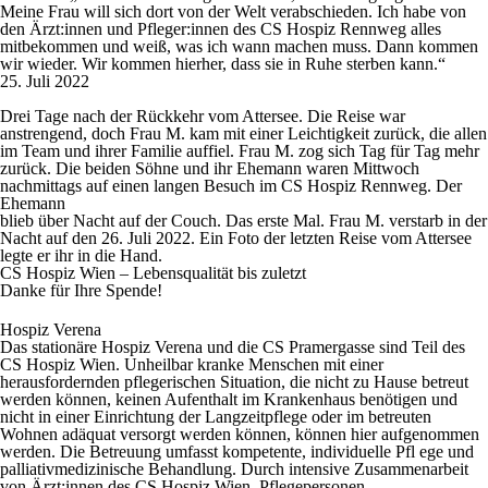
Meine Frau will sich dort von der Welt verabschieden. Ich habe von
den Ärzt:innen und Pfleger:innen des CS Hospiz Rennweg alles
mitbekommen und weiß, was ich wann machen muss. Dann kommen
wir wieder. Wir kommen hierher, dass sie in Ruhe sterben kann.“
25. Juli 2022
Drei Tage nach der Rückkehr vom Attersee. Die Reise war
anstrengend, doch Frau M. kam mit einer Leichtigkeit zurück, die allen
im Team und ihrer Familie auffiel. Frau M. zog sich Tag für Tag mehr
zurück. Die beiden Söhne und ihr Ehemann waren Mittwoch
nachmittags auf einen langen Besuch im CS Hospiz Rennweg. Der
Ehemann
blieb über Nacht auf der Couch. Das erste Mal. Frau M. verstarb in der
Nacht auf den 26. Juli 2022. Ein Foto der letzten Reise vom Attersee
legte er ihr in die Hand.
CS Hospiz Wien – Lebensqualität bis zuletzt
Danke für Ihre Spende!
Hospiz Verena
Das stationäre Hospiz Verena und die CS Pramergasse sind Teil des
CS Hospiz Wien. Unheilbar kranke Menschen mit einer
herausfordernden pflegerischen Situation, die nicht zu Hause betreut
werden können, keinen Aufenthalt im Krankenhaus benötigen und
nicht in einer Einrichtung der Langzeitpflege oder im betreuten
Wohnen adäquat versorgt werden können, können hier aufgenommen
werden. Die Betreuung umfasst kompetente, individuelle Pfl ege und
palliativmedizinische Behandlung. Durch intensive Zusammenarbeit
von Ärzt:innen des CS Hospiz Wien, Pflegepersonen,