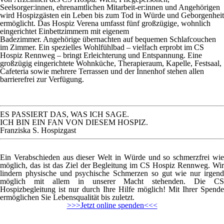
Seelsorger:innen, ehrenamtlichen Mitarbeit-er:innen und Angehörigen
wird Hospizgästen ein Leben bis zum Tod in Würde und Geborgenheit
ermöglicht. Das Hospiz Verena umfasst fünf großzügige, wohnlich
eingerichtet Einbettzimmern mit eigenem
Badezimmer. Angehörige übernachten auf bequemen Schlafcouchen
im Zimmer. Ein spezielles Wohlfühlbad – vielfach erprobt im CS
Hospiz Rennweg – bringt Erleichterung und Entspannung. Eine
großzügig eingerichtete Wohnküche, Therapieraum, Kapelle, Festsaal,
Cafeteria sowie mehrere Terrassen und der Innenhof stehen allen
barrierefrei zur Verfügung.
ES
PASSIERT
DAS
,
WAS
ICH
SAGE
.
ICH
BIN
EIN
FAN
VON
DIESEM
HOSPIZ
.
Franziska S. Hospizgast
Ein Verabschieden aus dieser Welt in Würde und so schmerzfrei wie
möglich, das ist das Ziel der Begleitung im CS Hospiz Rennweg. Wir
lindern physische und psychische Schmerzen so gut wie nur irgend
möglich mit allem in unserer Macht stehenden. Die CS
Hospizbegleitung ist nur durch Ihre Hilfe möglich! Mit Ihrer Spende
ermöglichen Sie Lebensqualität bis zuletzt.
>>>Jetzt online spenden<<<