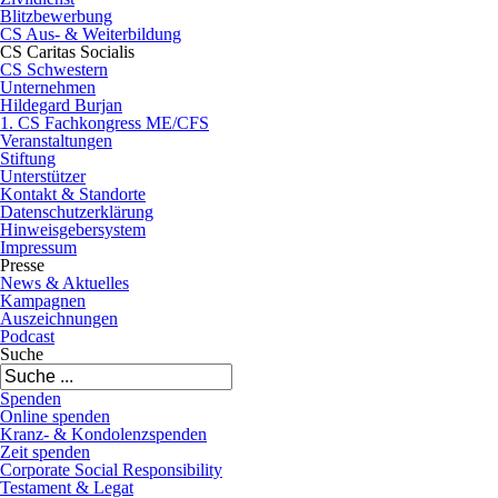
Blitzbewerbung
CS Aus- & Weiterbildung
CS Caritas Socialis
CS Schwestern
Unternehmen
Hildegard Burjan
1. CS Fachkongress ME/CFS
Veranstaltungen
Stiftung
Unterstützer
Kontakt & Standorte
Datenschutzerklärung
Hinweisgebersystem
Impressum
Presse
News & Aktuelles
Kampagnen
Auszeichnungen
Podcast
Suche
Spenden
Online spenden
Kranz- & Kondolenzspenden
Zeit spenden
Corporate Social Responsibility
Testament & Legat