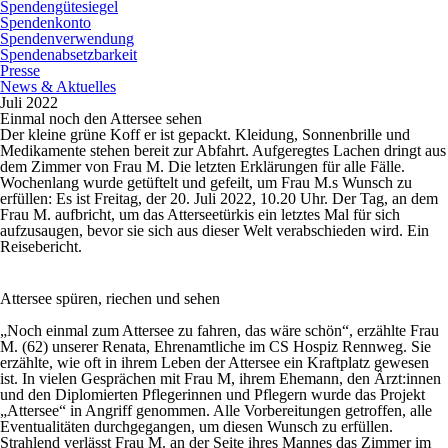
Spendengütesiegel
Spendenkonto
Spendenverwendung
Spendenabsetzbarkeit
Presse
News & Aktuelles
Juli 2022
Einmal noch den Attersee sehen
Der kleine grüne Koff er ist gepackt. Kleidung, Sonnenbrille und
Medikamente stehen bereit zur Abfahrt. Aufgeregtes Lachen dringt aus
dem Zimmer von Frau M. Die letzten Erklärungen für alle Fälle.
Wochenlang wurde getüftelt und gefeilt, um Frau M.s Wunsch zu
erfüllen: Es ist Freitag, der 20. Juli 2022, 10.20 Uhr. Der Tag, an dem
Frau M. aufbricht, um das Atterseetürkis ein letztes Mal für sich
aufzusaugen, bevor sie sich aus dieser Welt verabschieden wird. Ein
Reisebericht.
Attersee spüren, riechen und sehen
„Noch einmal zum Attersee zu fahren, das wäre schön“, erzählte Frau
M. (62) unserer Renata, Ehrenamtliche im CS Hospiz Rennweg. Sie
erzählte, wie oft in ihrem Leben der Attersee ein Kraftplatz gewesen
ist. In vielen Gesprächen mit Frau M, ihrem Ehemann, den Ärzt:innen
und den Diplomierten Pflegerinnen und Pflegern wurde das Projekt
„Attersee“ in Angriff genommen. Alle Vorbereitungen getroffen, alle
Eventualitäten durchgegangen, um diesen Wunsch zu erfüllen.
Strahlend verlässt Frau M. an der Seite ihres Mannes das Zimmer im