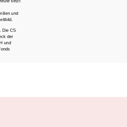
Heute setzt
milien und
itbild.
t. Die CS
eck der
bH und
 Fonds