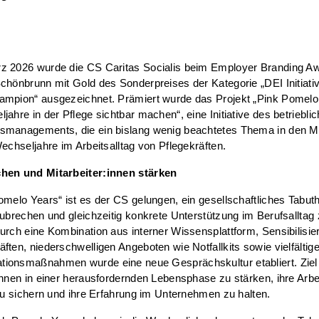
z 2026 wurde die CS Caritas Socialis beim Employer Branding A
chönbrunn mit Gold des Sonderpreises der Kategorie „DEI Initiativ
ampion“ ausgezeichnet. Prämiert wurde das Projekt „Pink Pomelo
jahre in der Pflege sichtbar machen“, eine Initiative des betriebli
smanagements, die ein bislang wenig beachtetes Thema in den Mi
Wechseljahre im Arbeitsalltag von Pflegekräften.
hen und Mitarbeiter:innen stärken
omelo Years“ ist es der CS gelungen, ein gesellschaftliches Tabu
zubrechen und gleichzeitig konkrete Unterstützung im Berufsalltag
urch eine Kombination aus interner Wissensplattform, Sensibilisi
ften, niederschwelligen Angeboten wie Notfallkits sowie vielfältig
ionsmaßnahmen wurde eine neue Gesprächskultur etabliert. Ziel i
innen in einer herausfordernden Lebensphase zu stärken, ihre Arbei
 zu sichern und ihre Erfahrung im Unternehmen zu halten.