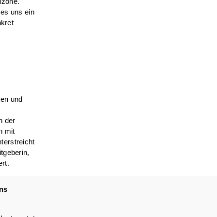
uzone.
 es uns ein
nkret
ven und
n der
h mit
terstreicht
tgeberin,
rt.
ens