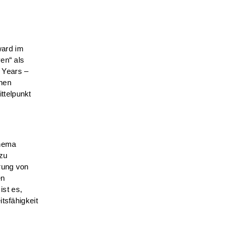
ward im
en“ als
 Years –
chen
ttelpunkt
thema
 zu
erung von
en
st es,
tsfähigkeit