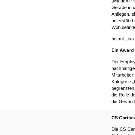
„Mit den P
Gerade in d
Anliegen, e
unterstützt
Wohlbefinde
betont Lisa
Ein Award 
Der Employe
nachhaltig
Mitarbeite
Kategorie 
begrenzten 
die Rolle d
die Gesundh
CS Caritas
Die CS Cari