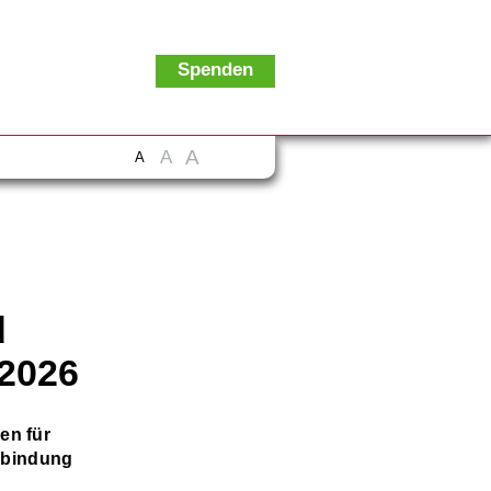
Spenden
A
A
A
d
2026
en für
nbindung