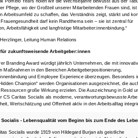
ink Pomelo Years holen wir die Wechseljahre bewusst aus der Tab
er Pflege, wo der Großteil unserer Mitarbeitenden Frauen sind, ist
in Arbeitsumfeld zu schaffen, das Verständnis zeigt, stärkt und ko
. Frauengesundheit darf kein Randthema sein – sie ist zentral für
n, Arbeitsfähigkeit und langfristige Mitarbeiter:innenbindung.“
 Herzlinger, Leitung Human Relations
für zukunftsweisende Arbeitgeber:innen
r Branding Award würdigt jährlich Unternehmen, die mit innovati
en Maßnahmen in den Bereichen Arbeitgeberpositionierung,
r:innenbindung und Employee Experience überzeugen. Besonders i
„Hidden Champion“ werden Organisationen ausgezeichnet, die auc
Ressourcen große Wirkung erzielen. Die Auszeichnung in Gold un
er CS Caritas Socialis als moderne, verantwortungsbewusste Arbei
eit, Wertschätzung und Offenheit aktiv in den Arbeitsalltag integrie
 Socialis - Lebensqualität vom Beginn bis zum Ende des Leb
tas Socialis wurde 1919 von Hildegard Burjan als geistliche