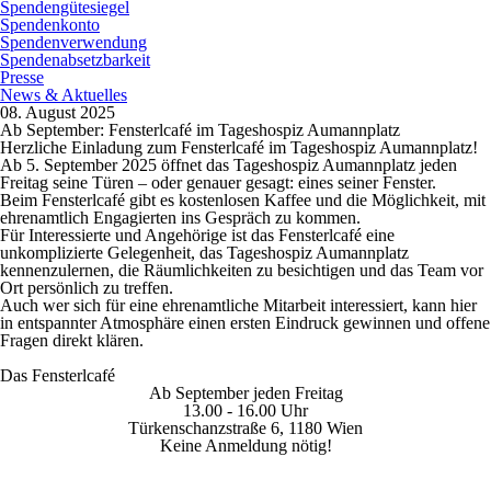
Spendengütesiegel
Spendenkonto
Spendenverwendung
Spendenabsetzbarkeit
Presse
News & Aktuelles
08. August 2025
Ab September: Fensterlcafé im Tageshospiz Aumannplatz
Herzliche Einladung zum Fensterlcafé im Tageshospiz Aumannplatz!
Ab 5. September 2025
öffnet das Tageshospiz Aumannplatz jeden
Freitag seine Türen – oder genauer gesagt: eines seiner Fenster.
Beim
Fensterlcafé
gibt es kostenlosen Kaffee und die Möglichkeit, mit
ehrenamtlich Engagierten ins Gespräch zu kommen.
Für Interessierte und Angehörige ist das Fensterlcafé eine
unkomplizierte Gelegenheit, das Tageshospiz Aumannplatz
kennenzulernen, die Räumlichkeiten zu besichtigen und das Team vor
Ort persönlich zu treffen.
Auch wer sich für eine ehrenamtliche Mitarbeit interessiert, kann hier
in entspannter Atmosphäre einen ersten Eindruck gewinnen und offene
Fragen direkt klären.
Das Fensterlcafé
Ab September jeden Freitag
13.00 - 16.00 Uhr
Türkenschanzstraße 6, 1180 Wien
Keine Anmeldung nötig!