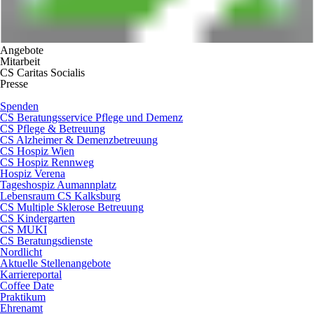
Angebote
Mitarbeit
CS Caritas Socialis
Presse
Spenden
CS Beratungsservice Pflege und Demenz
CS Pflege & Betreuung
CS Alzheimer & Demenzbetreuung
CS Hospiz Wien
CS Hospiz Rennweg
Hospiz Verena
Tageshospiz Aumannplatz
Lebensraum CS Kalksburg
CS Multiple Sklerose Betreuung
CS Kindergarten
CS MUKI
CS Beratungsdienste
Nordlicht
Aktuelle Stellenangebote
Karriereportal
Coffee Date
Praktikum
Ehrenamt