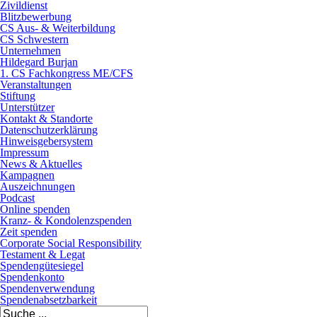
Zivildienst
Blitzbewerbung
CS Aus- & Weiterbildung
CS Schwestern
Unternehmen
Hildegard Burjan
1. CS Fachkongress ME/CFS
Veranstaltungen
Stiftung
Unterstützer
Kontakt & Standorte
Datenschutzerklärung
Hinweisgebersystem
Impressum
News & Aktuelles
Kampagnen
Auszeichnungen
Podcast
Online spenden
Kranz- & Kondolenzspenden
Zeit spenden
Corporate Social Responsibility
Testament & Legat
Spendengütesiegel
Spendenkonto
Spendenverwendung
Spendenabsetzbarkeit