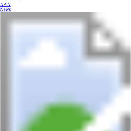
A
A
A
News