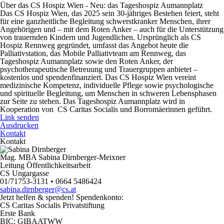
Über das CS Hospiz Wien - Neu: das Tageshospiz Aumannplatz
Das CS Hospiz Wien, das 2025 sein 30-jähriges Bestehen feiert, steht
für eine ganzheitliche Begleitung schwerstkranker Menschen, ihrer
Angehörigen und – mit dem Roten Anker – auch für die Unterstützung
von trauernden Kindern und Jugendlichen. Ursprünglich als CS
Hospiz Rennweg gegründet, umfasst das Angebot heute die
Palliativstation, das Mobile Palliativteam am Rennweg, das
Tageshospiz Aumannplatz sowie den Roten Anker, der
psychotherapeutische Betreuung und Trauergruppen anbietet –
kostenlos und spendenfinanziert. Das CS Hospiz Wien vereint
medizinische Kompetenz, individuelle Pflege sowie psychologische
und spirituelle Begleitung, um Menschen in schweren Lebensphasen
zur Seite zu stehen. Das Tageshospiz Aumannplatz wird in
Kooperation von CS Caritas Socialis und Borromäerinnen geführt.
Link senden
Ausdrucken
Kontakt
Kontakt
Mag. MBA Sabina Dirnberger-Meixner
Leitung Öffentlichkeitsarbeit
CS Ungargasse
01/71753-3131 • 0664 5486424
sabina.dirnberger@cs.at
Jetzt helfen
& spenden! Spendenkonto:
CS Caritas Socialis Privatstiftung
Erste Bank
BIC:
GIBAATWW