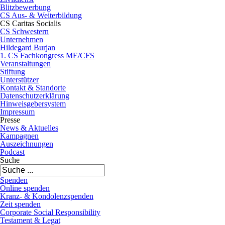
Blitzbewerbung
CS Aus- & Weiterbildung
CS Caritas Socialis
CS Schwestern
Unternehmen
Hildegard Burjan
1. CS Fachkongress ME/CFS
Veranstaltungen
Stiftung
Unterstützer
Kontakt & Standorte
Datenschutzerklärung
Hinweisgebersystem
Impressum
Presse
News & Aktuelles
Kampagnen
Auszeichnungen
Podcast
Suche
Spenden
Online spenden
Kranz- & Kondolenzspenden
Zeit spenden
Corporate Social Responsibility
Testament & Legat