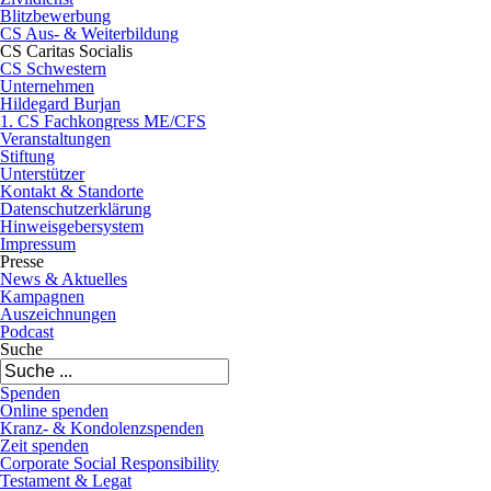
Blitzbewerbung
CS Aus- & Weiterbildung
CS Caritas Socialis
CS Schwestern
Unternehmen
Hildegard Burjan
1. CS Fachkongress ME/CFS
Veranstaltungen
Stiftung
Unterstützer
Kontakt & Standorte
Datenschutzerklärung
Hinweisgebersystem
Impressum
Presse
News & Aktuelles
Kampagnen
Auszeichnungen
Podcast
Suche
Spenden
Online spenden
Kranz- & Kondolenzspenden
Zeit spenden
Corporate Social Responsibility
Testament & Legat