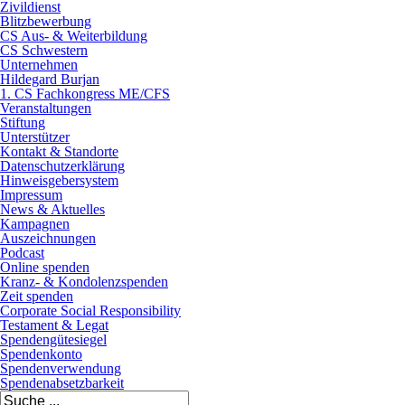
Zivildienst
Blitzbewerbung
CS Aus- & Weiterbildung
CS Schwestern
Unternehmen
Hildegard Burjan
1. CS Fachkongress ME/CFS
Veranstaltungen
Stiftung
Unterstützer
Kontakt & Standorte
Datenschutzerklärung
Hinweisgebersystem
Impressum
News & Aktuelles
Kampagnen
Auszeichnungen
Podcast
Online spenden
Kranz- & Kondolenzspenden
Zeit spenden
Corporate Social Responsibility
Testament & Legat
Spendengütesiegel
Spendenkonto
Spendenverwendung
Spendenabsetzbarkeit