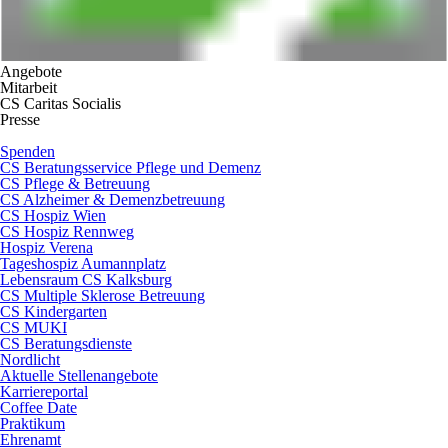
Angebote
Mitarbeit
CS Caritas Socialis
Presse
Spenden
CS Beratungsservice Pflege und Demenz
CS Pflege & Betreuung
CS Alzheimer & Demenzbetreuung
CS Hospiz Wien
CS Hospiz Rennweg
Hospiz Verena
Tageshospiz Aumannplatz
Lebensraum CS Kalksburg
CS Multiple Sklerose Betreuung
CS Kindergarten
CS MUKI
CS Beratungsdienste
Nordlicht
Aktuelle Stellenangebote
Karriereportal
Coffee Date
Praktikum
Ehrenamt