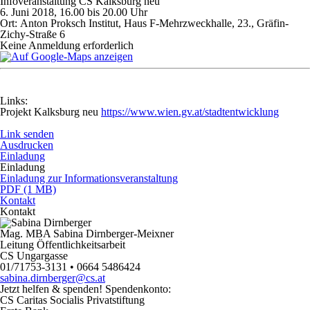
Infoveranstaltung CS Kalksburg neu
6. Juni 2018, 16.00 bis 20.00 Uhr
Ort:
Anton Proksch Institut, Haus F-Mehrzweckhalle, 23., Gräfin-
Zichy-Straße 6
Keine Anmeldung erforderlich
Links:
Projekt Kalksburg neu
https://www.wien.gv.at/stadtentwicklung
Link senden
Ausdrucken
Einladung
Einladung
Einladung zur Informationsveranstaltung
PDF (1 MB)
Kontakt
Kontakt
Mag. MBA Sabina Dirnberger-Meixner
Leitung Öffentlichkeitsarbeit
CS Ungargasse
01/71753-3131 • 0664 5486424
sabina.dirnberger@cs.at
Jetzt helfen
& spenden! Spendenkonto:
CS Caritas Socialis Privatstiftung