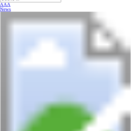
A
A
A
News