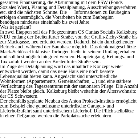
gesamten Finanzierung, die Abstimmung mit dem FSW (Fonds
Soziales Wien), Planung und Detailplanung, Ausschreibungsverfahren
etc. sind die nächsten Schritte. Die Informationen zu Baubeginn
erfolgen ehestmöglich, die Vorarbeiten bis zum Baubeginn
benötigen mindestes eineinhalb bis zwei Jahre.
Was ist geplant?
In zwei Etappen soll das Pflegezentrum CS Caritas Socialis Kalksburg
NEU entlang der Breitenfurter Straße, von der Gräfin-Zichy-Straße bis
zur Mackgasse, neu errichtet werden. Dadurch ist ein
durchgehender
Betrieb
auch während der Bauphase möglich. Das denkmalgeschützte
Mack-Schlössel inklusive Torbogen bleibt in seinem Umfang erhalten
und soll bestmöglich integriert werden. Haupteingang, Rettungs- und
Taxizufahrt werden an der Breitenfurter Straße sein.
Im Zuge der Detailplanung wird das inhaltliche Konzept weiter
entwickelt werden, damit das neue Haus eine noch bessere
Lebensqualität bieten kann. Angedacht sind unterschiedliche
Wohnformen (Appartements, Gemeinschaften, ...) und eine stärkere
Verflechtung des Tageszentrums mit der stationären Pflege. Die Anzahl
der Plätze bleibt gleich, Kalksburg bleibt weiterhin der Alterswohnsitz
der CS Schwestern.
Der ebenfalls geplante Neubau des Anton Proksch-Instituts ermöglicht
zum Beispiel eine gemeinsame unterirdische Garagen- und
Lieferhofzufahrt samt unterirdischem Lieferhof. Die Pflichtstellplätze
in einer Tiefgarage werden die Parkplatzsuche erleichtern.