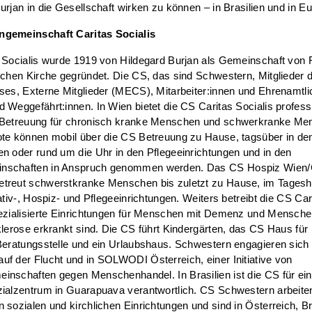
urjan in die Gesellschaft wirken zu können – in Brasilien und in E
gemeinschaft Caritas Socialis
 Socialis wurde 1919 von Hildegard Burjan als Gemeinschaft von 
schen Kirche gegründet. Die CS, das sind Schwestern, Mitglieder 
ses, Externe Mitglieder (MECS), Mitarbeiter:innen und Ehrenamtli
 Weggefährt:innen. In Wien bietet die CS Caritas Socialis profess
 Betreuung für chronisch kranke Menschen und schwerkranke Me
ote können mobil über die CS Betreuung zu Hause, tagsüber in d
n oder rund um die Uhr in den Pflegeeinrichtungen und in den
nschaften in Anspruch genommen werden. Das CS Hospiz Wien
treut schwerstkranke Menschen bis zuletzt zu Hause, im Tagesh
iativ-, Hospiz- und Pflegeeinrichtungen. Weiters betreibt die CS Car
ezialisierte Einrichtungen für Menschen mit Demenz und Mensche
klerose erkrankt sind. Die CS führt Kindergärten, das CS Haus für
Beratungsstelle und ein Urlaubshaus. Schwestern engagieren sich 
f der Flucht und in SOLWODI Österreich, einer Initiative von
nschaften gegen Menschenhandel. In Brasilien ist die CS für ein
ialzentrum in Guarapuava verantwortlich. CS Schwestern arbeiten
 sozialen und kirchlichen Einrichtungen und sind in Österreich, Br