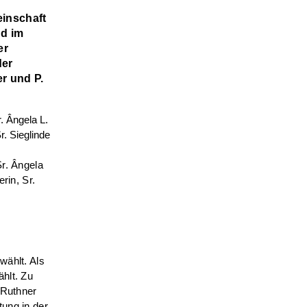
inschaft
nd im
er
der
r und P.
Sr. Ângela
rin, Sr.
wählt. Als
hlt. Zu
 Ruthner
ung in der