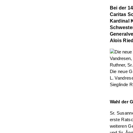
Bei der 1
Caritas So
Kardinal 
Schwester
Generalve
Alois Rie
Die neue Ge
L. Vandrese
Sieglinde R
Wahl der G
Sr. Susanne
erste Ratsc
weiteren Ge
und Sr. Âng