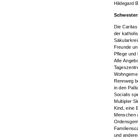
Hildegard B
Schwestern
Die Caritas
der katholi
Säkularkrei
Freunde und
Pflege und
AlIe Angeb
Tageszentre
Wohngemei
Rennweg be
in den Pall
Socialis sp
Multipler S
Kind, eine 
Menschen au
Ordensgemei
Familiensoz
und anderen