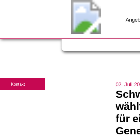
Angeb
02. Juli 2
Kontakt
Schw
wähl
für e
Gene