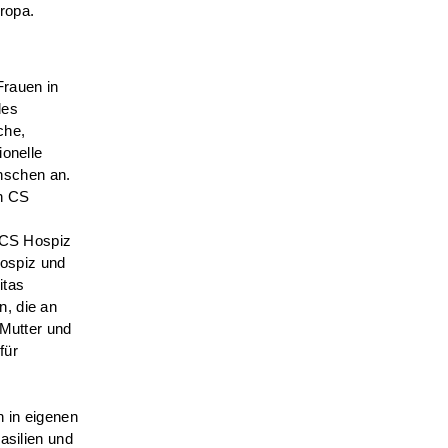
uropa.
Frauen in
des
che,
ionelle
nschen an.
en CS
/CS Hospiz
ospiz und
itas
n, die an
 Mutter und
für
 in eigenen
asilien und