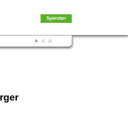
Spenden
A
A
A
rger