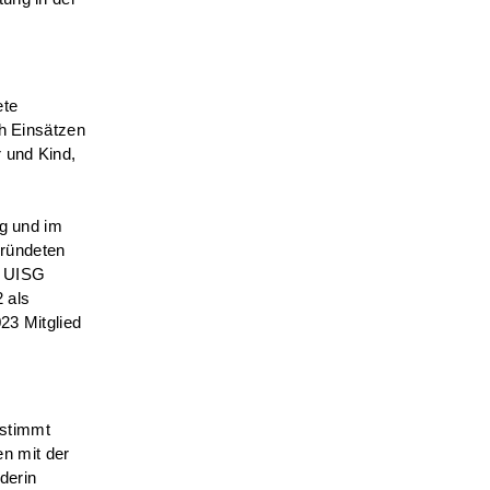
ete
ch Einsätzen
r und Kind,
ng und im
ründeten
r UISG
2 als
23 Mitglied
estimmt
n mit der
derin