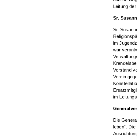
Leitung de
Sr. Susan
Sr. Susann
Religionspä
im Jugendze
war verant
Verwaltungs
Krendelsber
Vorstand v
Verein geg
Konstellati
Ersatzmitgl
im Leitung
Generalve
Die Genera
leben“. Di
Ausrichtung