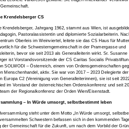
r Gemeinschaft.
ne Krendelsberger CS
e Krendelsberger, Jahrgang 1962, stammt aus Wien, ist ausgebild
dagogin, Pastoralassistentin und diplomierte Sozialarbeiterin. Na
ntrum Oberleis im Weinviertel, leitete sie das CS Haus für Mutte
wortlich für die Schwesterngemeinschaft in der Pramergasse und
leiterin, bevor sie seit 2013 als Generalleiterin wirkt. Sr. Susanne
ger ist Vorstandsvorsitzende der CS Caritas Socialis Privatstiftu
on SOLWODI – Österreich, einem von Ordensgemeinschaften geg
en Menschenhandel, aktiv. Sie war von 2017 – 2023 Delegierte de
on Europa C2 (Vereinigung von Generalleiterinnen), sie ist seit 202
ied im Vorstand der österreichischen Ordenskonferenz und seit 20
steam der Regionalkonferenz der Orden Wien/Eisenstadt.
rsammlung – In Würde umsorgt, selbstbestimmt leben
lversammlung steht unter dem Motto „In Würde umsorgt, selbstb
e versammelten Schwestern befassen sich in den kommenden Tage
 der Gemeinschaft für die Zukunft, um nach dem Vorbild der Grün