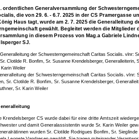
4. ordentlichen Generalversammlung der Schwesterngeme
cialis, die von 29. 6. - 6.7. 2025 in der CS Pramergasse u
König Haus tagt, wurde am 2. 7. 2025 die Generalleitung d
ngemeinschaft gewählt. Begleitet werden die Mitglieder 
rsammlung in diesem Prozess von Mag.a Gabriele Lindne
dlsperger SJ.
neralleitung der Schwesterngemeinschaft Caritas Socialis. vlnr: 
n, Sr. Clotilde R. Bonfim, Sr. Susanne Krendelsberger, Generalleite
uthner, Sr. Karin Weiler
eneralleitung
 Krendelsberger CS wurde dabei für eine dritte Amtszeit wiederge
hwester und damit Generalassistentin wurde Sr. Karin Weiler gewä
neralrätinnen wurden Sr. Clotilde Rodrigues Bonfim, Sr. Sieglinde
ela Leonete Vandresen gewählt. Sie tragen miteinander Verantwort