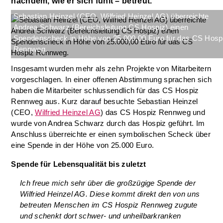
nachdem, wie er sich fühlt – betreut.
Sebastian Heinzel (CEO, Wilfried Heinzel AG) überreichte
Andrea Schwarz (Bereichsleitung CS Hospiz) einen
Spendenscheck in Höhe von 25.000,00 Euro für das CS Hosp
Rennweg.
Insgesamt wurden mehr als zehn Projekte von Mitarbeitern
vorgeschlagen. In einer offenen Abstimmung sprachen sich
haben die Mitarbeiter schlussendlich für das CS Hospiz
Rennweg aus. Kurz darauf besuchte Sebastian Heinzel
(CEO,
Wilfried Heinzel AG
) das CS Hospiz Rennweg und
wurde von Andrea Schwarz durch das Hospiz geführt. Im
Anschluss überreichte er einen symbolischen Scheck über
eine Spende in der Höhe von 25.000 Euro.
Spende für Lebensqualität bis zuletzt
Ich freue mich sehr über die großzügige Spende der
Wilfried Heinzel AG. Diese kommt direkt den von uns
betreuten Menschen im CS Hospiz Rennweg zugute
und schenkt dort schwer- und unheilbarkranken