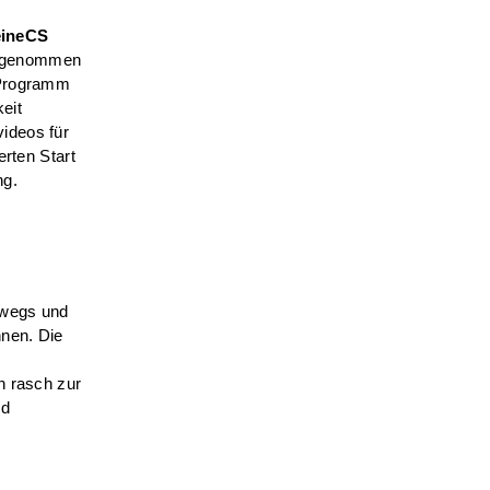
ineCS
aufgenommen
 Programm
eit
ideos für
erten Start
ng.
rwegs und
nnen. Die
n rasch zur
nd