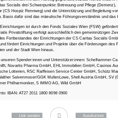
tas Socialis drei Schwerpunkte: Betreuung und Pflege (Demenz),
ur (CS Hospiz Rennweg) und die Unterstützung und Begleitung vo
. Basis dafür sind das mäeutische Führungsverständnis und das C
r Einrichtungen ist durch den Fonds Soziales Wien (FSW) geförder
ialis Privatstiftung verfolgt ausschließlich den gemeinnützigen Zw
des Fortbestandes der Einrichtungen der CS Caritas Socialis Gm
 und fördert Einrichtungen und Projekte über die Förderungen des
en und der Stadt Wien hinaus.
 unseren Spender:innen und Unterstützer:innen: Schelhammer Cap
hilft, Novartis Pharma GmbH, EHL Immobilien GmbH, Casinos Aus
ische Lotterien, RSC Raiffeisen Service Center GmbH, Schütz Mar
Walther Salvenmoser/GGK MullenLowe, Shell Austria GmbH, SV (Ö
ner Philharmoniker, S IMMO AG, Wild GmbH
to: IBAN: AT27 2011 1800 8098 0900
Link senden
Ausdrucken