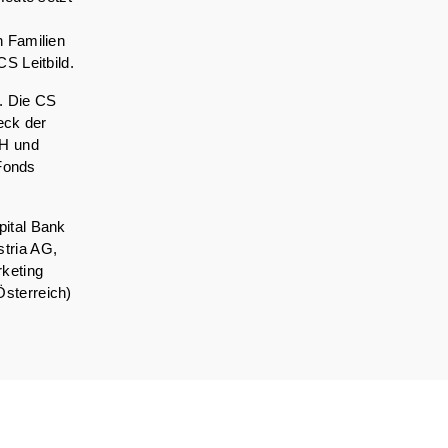
n Familien
S Leitbild.
t. Die CS
eck der
bH und
 Fonds
ital Bank
tria AG,
keting
sterreich)