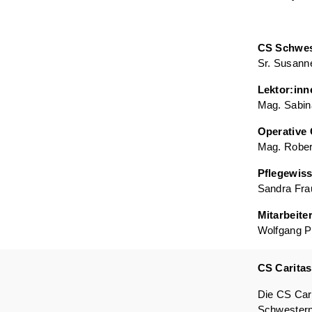
CS Schwes
Sr. Susann
Lektor:inn
Mag. Sabina
Operative 
Mag. Rober
Pflegewis
Sandra Fra
Mitarbeiter
Wolfgang Po
CS Caritas
Die CS Cari
Schwesterng