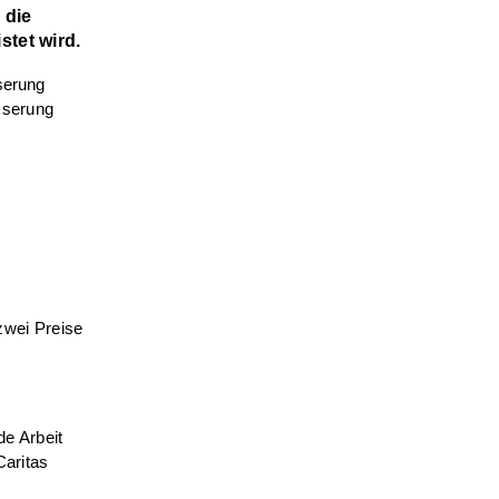
 die
tet wird.
sserung
zwei Preise
de Arbeit
aritas