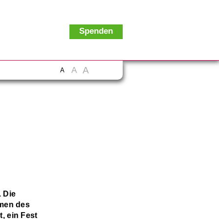
Spenden
A
A
A
 Die
hmen des
, ein Fest