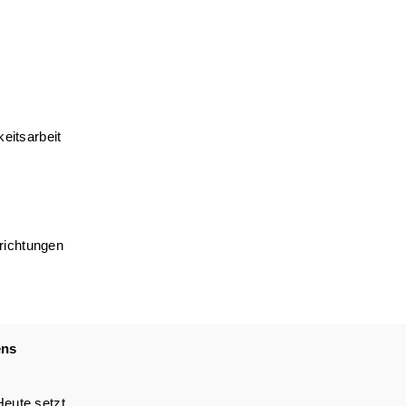
keitsarbeit
richtungen
ens
Heute setzt