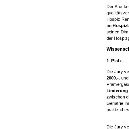
Der Anerken
qualitätsve
Hospiz Ren
im Hospiz
seinen Dime
der Hospiz
Wissensch
1. Platz
Die Jury ve
2000,-
, und
Pramergasse
Linderung 
zwischen de
Geriatrie i
praktisches
Die Jury ve