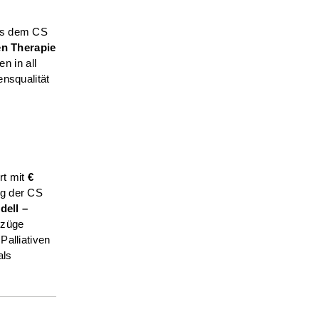
s dem CS
en Therapie
n in all
ensqualität
rt mit
€
ung der CS
dell –
Bezüge
Palliativen
als