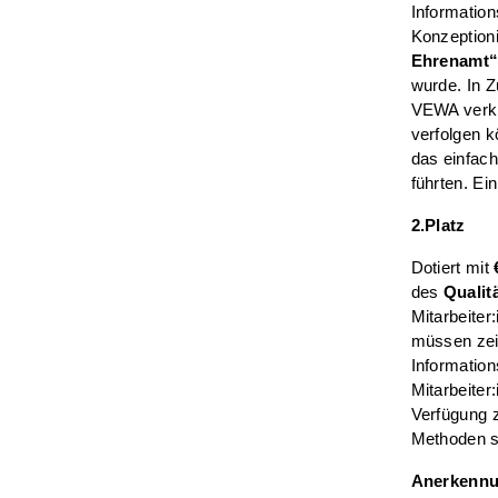
Information
Konzeption
Ehrenamt
wurde. In 
VEWA verknü
verfolgen 
das einfach
führten. Ei
2.Platz
Dotiert mit
des
Quali
Mitarbeiter
müssen zeit
Information
Mitarbeiter
Verfügung z
Methoden si
Anerkennu