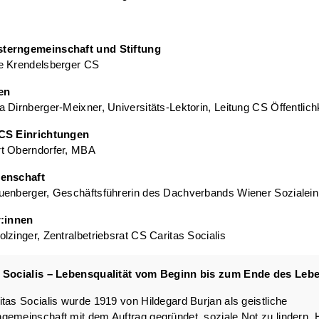
terngemeinschaft und Stiftung
e Krendelsberger CS
en
 Dirnberger-Meixner, Universitäts-Lektorin, Leitung CS Öffentlich
CS Einrichtungen
t Oberndorfer, MBA
senschaft
uenberger, Geschäftsführerin des Dachverbands Wiener Sozialein
:
innen
lzinger, Zentralbetriebsrat CS Caritas Socialis
 Socialis – Lebensqualität vom Beginn bis zum Ende des Leb
tas Socialis wurde 1919 von Hildegard Burjan als geistliche
emeinschaft mit dem Auftrag gegründet, soziale Not zu lindern. 