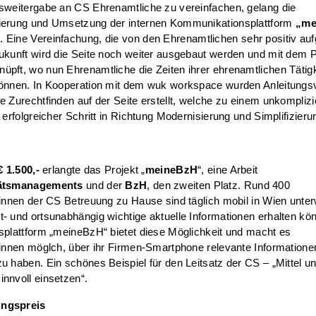
sweitergabe an CS Ehrenamtliche zu vereinfachen, gelang die
ierung und Umsetzung der internen Kommunikationsplattform
„me
“
. Eine Vereinfachung, die von den Ehrenamtlichen sehr positiv 
Zukunft wird die Seite noch weiter ausgebaut werden und mit dem
pft, wo nun Ehrenamtliche die Zeiten ihrer ehrenamtlichen Tätigk
können. In Kooperation mit dem wuk workspace wurden Anleitungsv
e Zurechtfinden auf der Seite erstellt, welche zu einem unkomplizi
n erfolgreicher Schritt in Richtung Modernisierung und Simplifizieru
€ 1.500,-
erlangte das Projekt „
meineBzH
“, eine Arbeit
tätsmanagements
und der
BzH
, den zweiten Platz. Rund 400
:innen der CS Betreuung zu Hause sind täglich mobil in Wien unte
- und ortsunabhängig wichtige aktuelle Informationen erhalten kö
splattform „meineBzH“ bietet diese Möglichkeit und macht es
:innen möglch, über ihr Firmen-Smartphone relevante Informatione
u haben. Ein schönes Beispiel für den Leitsatz der CS – „Mittel u
nnvoll einsetzen“.
ngspreis