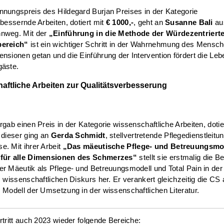
nungspreis des Hildegard Burjan Preises in der Kategorie
rbessernde Arbeiten, dotiert mit
€ 1000,-
, geht an
Susanne Bali
au
nweg. Mit der
„Einführung in die Methode der Würdezentriert
bereich“
ist ein wichtiger Schritt in der Wahrnehmung des Mensche
nsionen getan und die Einführung der Intervention fördert die Leb
gäste.
aftliche Arbeiten zur Qualitätsverbesserung
rgab einen Preis in der Kategorie wissenschaftliche Arbeiten, dotie
 dieser ging an
Gerda Schmidt
, stellvertretende Pflegedienstleit
. Mit ihrer Arbeit
„Das mäeutische Pflege- und Betreuungsmo
für alle Dimensionen des Schmerzes“
stellt sie erstmalig die 
r Mäeutik als Pflege- und Betreuungsmodell und Total Pain in der 
m wissenschaftlichen Diskurs her. Er verankert gleichzeitig die CS 
 Modell der Umsetzung in der wissenschaftlichen Literatur.
rtritt auch 2023 wieder folgende Bereiche: