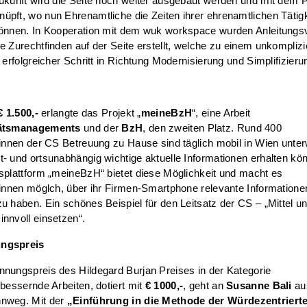
Zukunft wird die Seite noch weiter ausgebaut werden und mit dem
pft, wo nun Ehrenamtliche die Zeiten ihrer ehrenamtlichen Tätigk
können. In Kooperation mit dem wuk workspace wurden Anleitungsv
e Zurechtfinden auf der Seite erstellt, welche zu einem unkomplizi
n erfolgreicher Schritt in Richtung Modernisierung und Simplifizieru
€ 1.500,-
erlangte das Projekt „
meineBzH
“, eine Arbeit
tätsmanagements
und der
BzH
, den zweiten Platz. Rund 400
:innen der CS Betreuung zu Hause sind täglich mobil in Wien unte
- und ortsunabhängig wichtige aktuelle Informationen erhalten kö
splattform „meineBzH“ bietet diese Möglichkeit und macht es
:innen möglch, über ihr Firmen-Smartphone relevante Informatione
u haben. Ein schönes Beispiel für den Leitsatz der CS – „Mittel u
nnvoll einsetzen“.
ngspreis
nungspreis des Hildegard Burjan Preises in der Kategorie
rbessernde Arbeiten, dotiert mit
€ 1000,-
, geht an
Susanne Bali
au
nweg. Mit der
„Einführung in die Methode der Würdezentriert