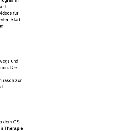
 Programm
eit
ideos für
erten Start
ng.
rwegs und
nnen. Die
n rasch zur
nd
s dem CS
en Therapie