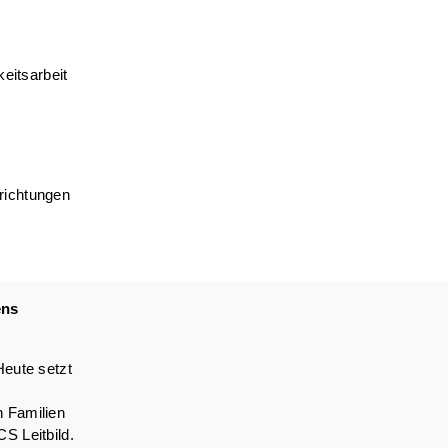
keitsarbeit
richtungen
ens
Heute setzt
n Familien
S Leitbild.