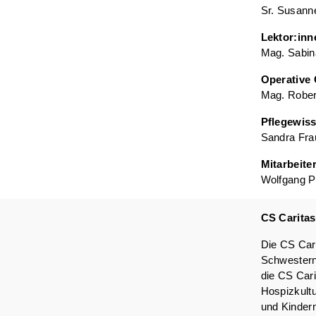
Sr. Susann
Lektor:inn
Mag. Sabina
Operative 
Mag. Rober
Pflegewis
Sandra Fra
Mitarbeiter
Wolfgang Po
CS Caritas
Die CS Cari
Schwesterng
die CS Cari
Hospizkult
und Kindern