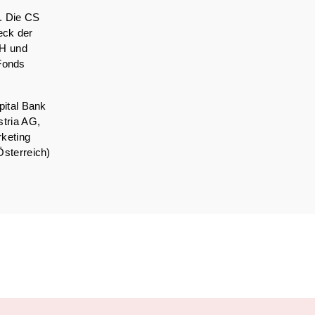
t. Die CS
eck der
bH und
 Fonds
ital Bank
tria AG,
keting
sterreich)