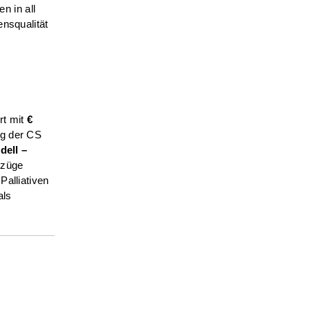
n in all
ensqualität
rt mit
€
ung der CS
dell –
Bezüge
Palliativen
als