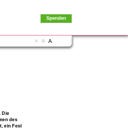
Spenden
A
A
A
 Die
hmen des
, ein Fest