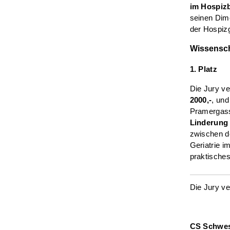
im Hospiz
seinen Dime
der Hospiz
Wissensch
1. Platz
Die Jury ve
2000,-
, und
Pramergasse
Linderung 
zwischen de
Geriatrie i
praktisches
Die Jury ve
CS Schwes