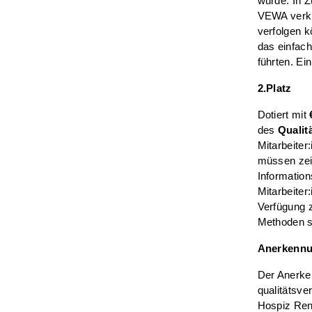
wurde. In 
VEWA verknü
verfolgen 
das einfach
führten. Ei
2.Platz
Dotiert mit
des
Quali
Mitarbeiter
müssen zeit
Information
Mitarbeiter
Verfügung z
Methoden si
Anerkennu
Der Anerken
qualitätsve
Hospiz Ren