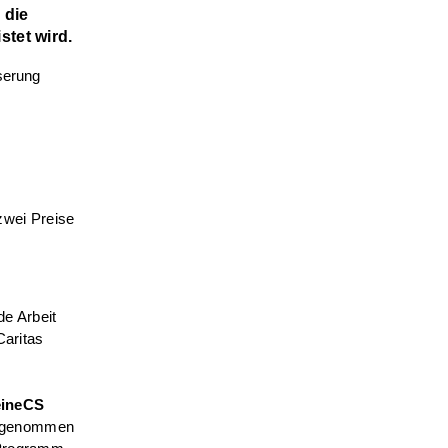
 die
tet wird.
zwei Preise
de Arbeit
aritas
ineCS
aufgenommen