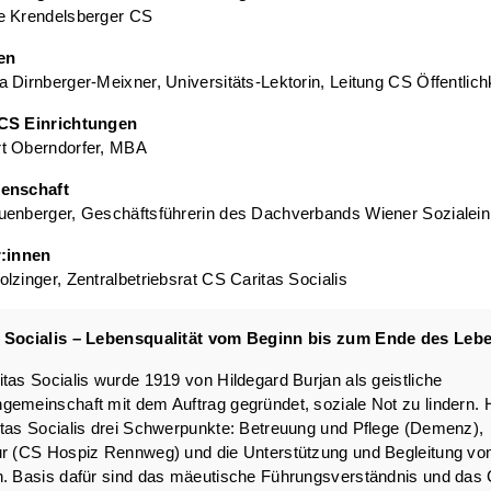
e Krendelsberger CS
en
 Dirnberger-Meixner, Universitäts-Lektorin, Leitung CS Öffentlich
CS Einrichtungen
t Oberndorfer, MBA
senschaft
uenberger, Geschäftsführerin des Dachverbands Wiener Sozialein
:
innen
lzinger, Zentralbetriebsrat CS Caritas Socialis
 Socialis – Lebensqualität vom Beginn bis zum Ende des Leb
tas Socialis wurde 1919 von Hildegard Burjan als geistliche
emeinschaft mit dem Auftrag gegründet, soziale Not zu lindern. 
tas Socialis drei Schwerpunkte: Betreuung und Pflege (Demenz),
ur (CS Hospiz Rennweg) und die Unterstützung und Begleitung vo
. Basis dafür sind das mäeutische Führungsverständnis und das C