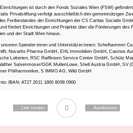
r Einrichtungen ist durch den Fonds Soziales Wien (FSW) geförder
ialis Privatstiftung verfolgt ausschließlich den gemeinnützigen Zw
des Fortbestandes der Einrichtungen der CS Caritas Socialis Gm
 und fördert Einrichtungen und Projekte über die Förderungen des
en und der Stadt Wien hinaus.
 unseren Spender:innen und Unterstützer:innen: Schelhammer Cap
hilft, Novartis Pharma GmbH, EHL Immobilien GmbH, Casinos Aus
ische Lotterien, RSC Raiffeisen Service Center GmbH, Schütz Mar
Walther Salvenmoser/GGK MullenLowe, Shell Austria GmbH, SV (Ö
ner Philharmoniker, S IMMO AG, Wild GmbH
to: IBAN: AT27 2011 1800 8098 0900
Link senden
Ausdrucken