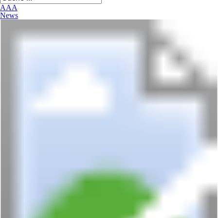
A
A
A
News