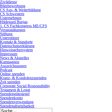
Zivildienst
Blitzbewerbung
CS Aus- & Weiterbildung
CS Schwestern
Unternehmen
Hildegard Burjan
1. CS Fachkongress ME/CFS
Veranstaltungen
Stiftung
Unterstützer
Kontakt & Standorte
Datenschutzerklärung
Hinweisgebersystem
Impressum
News & Aktuelles
Kampagnen
Auszeichnungen
Podcast
Online spenden
Kranz- & Kondolenzspenden
Zeit spenden
Corporate Social Responsibility
Testament & Legat
Spendengütesiegel
Spendenkonto
Spendenverwendung
Spendenabsetzbarkeit