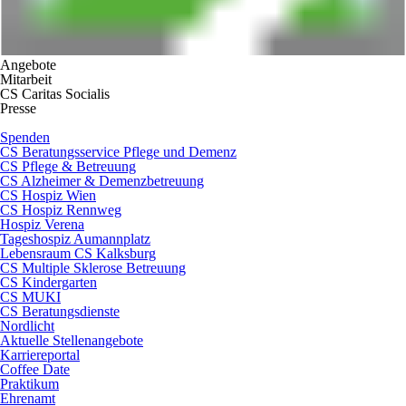
Angebote
Mitarbeit
CS Caritas Socialis
Presse
Spenden
CS Beratungsservice Pflege und Demenz
CS Pflege & Betreuung
CS Alzheimer & Demenzbetreuung
CS Hospiz Wien
CS Hospiz Rennweg
Hospiz Verena
Tageshospiz Aumannplatz
Lebensraum CS Kalksburg
CS Multiple Sklerose Betreuung
CS Kindergarten
CS MUKI
CS Beratungsdienste
Nordlicht
Aktuelle Stellenangebote
Karriereportal
Coffee Date
Praktikum
Ehrenamt