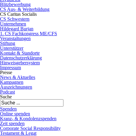
Blitzbewerbung
CS Aus- & Weiterbildung
CS Caritas Socialis
CS Schwestern
Unternehmen
Hildegard Burjan
1. CS Fachkongress ME/CFS
Veranstaltungen
Stiftung
Unterstützer
Kontakt & Standorte
Datenschutzerklärung
Hinweisgebersystem
Impressum
Presse
News & Aktuelles
Kampagnen
Auszeichnungen
Podcast
Suche
Spenden
Online spenden
Kranz- & Kondolenzspenden
Zeit spenden
Corporate Social Responsibility
Testament & Legat