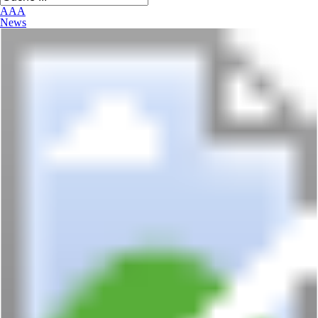
A
A
A
News