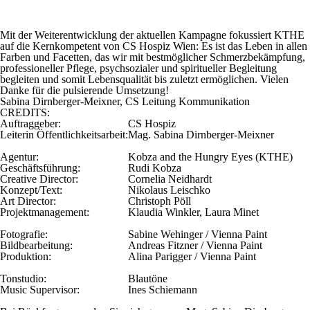
Mit der Weiterentwicklung der aktuellen Kampagne fokussiert
KTHE
auf die Kernkompetent von CS Hospiz Wien: Es ist das Leben in allen
Farben und Facetten, das wir mit bestmöglicher Schmerzbekämpfung,
professioneller Pflege, psychsozialer und spiritueller Begleitung
begleiten und somit Lebensqualität bis zuletzt ermöglichen. Vielen
Danke für die pulsierende Umsetzung!
Sabina Dirnberger-Meixner, CS Leitung Kommunikation
CREDITS:
Auftraggeber:
CS Hospiz
Leiterin Öffentlichkeitsarbeit:
Mag. Sabina Dirnberger-Meixner
Agentur:
Kobza and the Hungry Eyes (KTHE)
Geschäftsführung:
Rudi Kobza
Creative Director:
Cornelia Neidhardt
Konzept/Text:
Nikolaus Leischko
Art Director:
Christoph Pöll
Projektmanagement:
Klaudia Winkler, Laura Minet
Fotografie:
Sabine Wehinger / Vienna Paint
Bildbearbeitung:
Andreas Fitzner / Vienna Paint
Produktion:
Alina Parigger / Vienna Paint
Tonstudio:
Blautöne
Music Supervisor:
Ines Schiemann