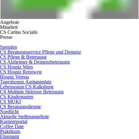
Angebote
Mitarbeit
CS Caritas Socialis
Presse
Spenden
CS Beratungsservice Pflege und Demenz
CS Pflege & Betreuung
CS Alzheimer & Demenzbetreuung
CS Hospiz Wien
CS Hospiz Rennweg
Hospiz Verena
Tageshospiz Aumannplatz
Lebensraum CS Kalksburg
CS Multiple Sklerose Betreuung
CS Kindergarten
CS MUKI
CS Beratungsdienste
Nordlicht
Aktuelle Stellenangebote
Karriereportal
Coffee Date
Praktikum
Ehrenamt