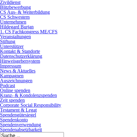
Zivildienst
Blitzbewerbung
CS Aus- & Weiterbildung
CS Schwestern
Unternehmen
Hildegard Burjan
1. CS Fachkongress ME/CFS
Veranstaltungen
Stiftung
Unterstützer
Kontakt & Standorte
Datenschutzerklärung
Hinweisgebersystem
Impressum
News & Aktuelles
Kampagnen
Auszeichnungen
Podcast
Online spenden
Kranz- & Kondolenzspenden
Zeit spenden
Corporate Social Responsibility
Testament & Legat
Spendengütesiegel
Spendenkonto
Spendenverwendung
Spendenabsetzbarkeit