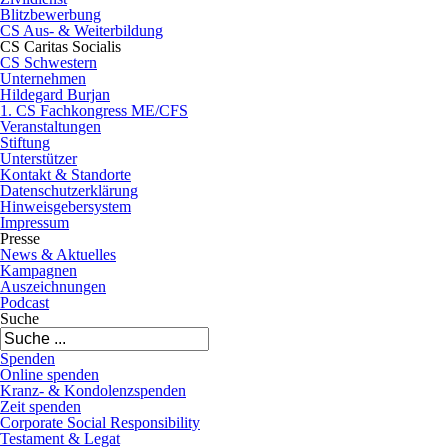
Blitzbewerbung
CS Aus- & Weiterbildung
CS Caritas Socialis
CS Schwestern
Unternehmen
Hildegard Burjan
1. CS Fachkongress ME/CFS
Veranstaltungen
Stiftung
Unterstützer
Kontakt & Standorte
Datenschutzerklärung
Hinweisgebersystem
Impressum
Presse
News & Aktuelles
Kampagnen
Auszeichnungen
Podcast
Suche
Spenden
Online spenden
Kranz- & Kondolenzspenden
Zeit spenden
Corporate Social Responsibility
Testament & Legat