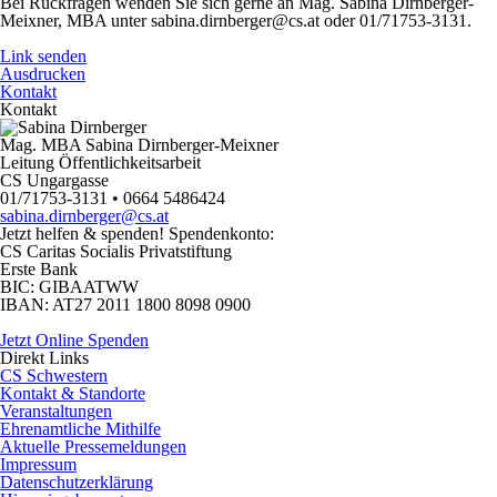
Bei Rückfragen wenden Sie sich gerne an Mag. Sabina Dirnberger-
Meixner, MBA unter sabina.dirnberger@cs.at oder 01/71753-3131.
Link senden
Ausdrucken
Kontakt
Kontakt
Mag. MBA Sabina Dirnberger-Meixner
Leitung Öffentlichkeitsarbeit
CS Ungargasse
01/71753-3131 • 0664 5486424
sabina.dirnberger@cs.at
Jetzt helfen
& spenden! Spendenkonto:
CS Caritas Socialis Privatstiftung
Erste Bank
BIC:
GIBAATWW
IBAN:
AT27 2011 1800 8098 0900
Jetzt Online Spenden
Direkt
Links
CS Schwestern
Kontakt & Standorte
Veranstaltungen
Ehrenamtliche Mithilfe
Aktuelle Pressemeldungen
Impressum
Datenschutzerklärung