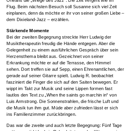
Orleans die „Wiege des Jazz“. Die Zeit vergeht wie im
Flug. Beim nächsten Besuch soll Susanne sich viel Zeit
einplanen, denn da möchte er ihr von seiner großen Liebe –
dem Dixieland-Jazz – erzählen.
Stärkende Momente
Bei der zweiten Begegnung streckte Herr Ludwig der
Musiktherapeutin freudig die Hände entgegen. Aber die
Gelegenheit zu einem ausführlichen Gespräch über sein
Herzensthema bleibt aus. Gezeichnet von seiner
Erkrankung möchte er auf die Terrasse, den Himmel
sehen. Dort treffen sie auf Sepp, einen Ehrenamtlichen, der
gerade auf seiner Gitarre spielt. Ludwig R. beobachtet
fasziniert die Finger die sich auf den Saiten bewegen. Er
wippt im Takt zur Musik und seine Lippen formen fast
lautlos den Text zu „When the saints go marchin in“ von
Luis Armstrong. Die Sonnenstrahlen, die frische Luft und
die Musik tun ihm gut. Müde aber zufrieden lässt er sich
ins Familienzimmer zurückbringen.
Das war die zweite und auch letzte Begegnung: Fünf Tage