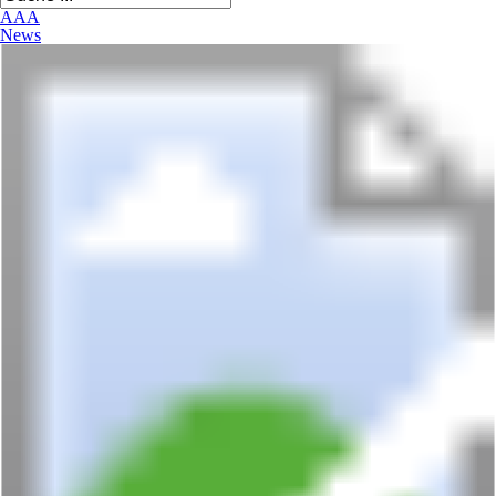
A
A
A
News