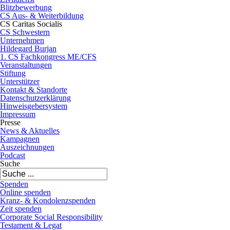
Blitzbewerbung
CS Aus- & Weiterbildung
CS Caritas Socialis
CS Schwestern
Unternehmen
Hildegard Burjan
1. CS Fachkongress ME/CFS
Veranstaltungen
Stiftung
Unterstützer
Kontakt & Standorte
Datenschutzerklärung
Hinweisgebersystem
Impressum
Presse
News & Aktuelles
Kampagnen
Auszeichnungen
Podcast
Suche
Spenden
Online spenden
Kranz- & Kondolenzspenden
Zeit spenden
Corporate Social Responsibility
Testament & Legat