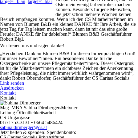
Ostern ein wenig farbenfroher machen
können. Besonders für jene Menschen,
die jetzt schon mehrere Wochen keinen
Besuch empfangen konnten. Wenn ich den CS Mitarbeiter*innen im
Namen von Blumen B&B ein kleines
DANKE
für Ihre Arbeit, die sie
jetzt Tag für Tag leisten machen kann, dann ist mir das eine große
Freude:
DANKE
für Ihr dableiben!“ Blumen B&B Geschäftsführer
Robert Bigl.
Wir freuen uns und sagen danke!
„Herzlichen Dank an Blumen B&B für diesen farbenprächtigen Gruß
für unser Bewohner*innen. Ein besonderes Danke für die
Ostergeschenke an unsere Pflegemitarbeiter*innen. Dieser Ostergruß
ist für die Mitarbeiter*innen ein sichtbares Zeichen der Anerkennung
ihrer Pflegeleistung, die nicht immer wirklich wahrgenommen wird“,
dankt Robert Oberndorfer, Geschäftsführer der CS Caritas Socialis.
Link senden
Ausdrucken
Kontakt
Kontakt
Mag. MBA Sabina Dirnberger-Meixner
Leitung Öffentlichkeitsarbeit
CS Ungargasse
01/71753-3131 • 0664 5486424
sabina.dirnberger@cs.at
Jetzt helfen
& spenden! Spendenkonto:
CS Caritas Socialis Privatstiftung