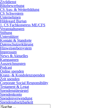
Zivildienst
Blitzbewerbung
CS Aus- & Weiterbildung
CS Schwestern
Unternehmen
Hildegard Burjan
1. CS Fachkongress ME/CFS
Veranstaltungen
Stiftung
Unterstützer
Kontakt & Standorte
Datenschutzerklärung
Hinweisgebersystem
Impressum
News & Aktuelles
Kampagnen
Auszeichnungen
Podcast
Online spenden
Kranz- & Kondolenzspenden
Zeit spenden
Corporate Social Responsibility
Testament & Legat
Spendengütesiegel
Spendenkonto
Spendenverwendung
Spendenabsetzbarkeit