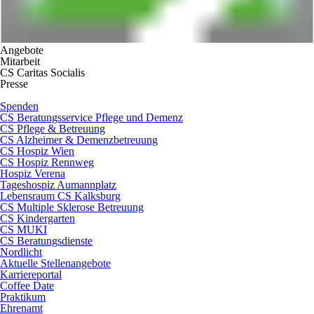
Angebote
Mitarbeit
CS Caritas Socialis
Presse
Spenden
CS Beratungsservice Pflege und Demenz
CS Pflege & Betreuung
CS Alzheimer & Demenzbetreuung
CS Hospiz Wien
CS Hospiz Rennweg
Hospiz Verena
Tageshospiz Aumannplatz
Lebensraum CS Kalksburg
CS Multiple Sklerose Betreuung
CS Kindergarten
CS MUKI
CS Beratungsdienste
Nordlicht
Aktuelle Stellenangebote
Karriereportal
Coffee Date
Praktikum
Ehrenamt