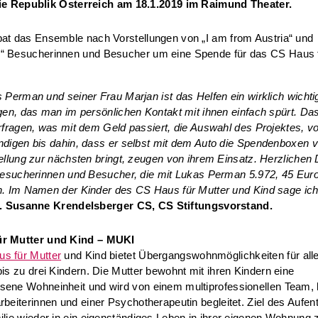
e Republik Österreich am 18.1.2019 im Raimund Theater.
at das Ensemble nach Vorstellungen von „I am from Austria“ und
“ Besucherinnen und Besucher um eine Spende für das CS Haus f
 Perman und seiner Frau Marjan ist das Helfen ein wirklich wichti
gen, das man im persönlichen Kontakt mit ihnen einfach spürt. Da
rfragen, was mit dem Geld passiert, die Auswahl des Projektes, 
digen bis dahin, dass er selbst mit dem Auto die Spendenboxen v
ellung zur nächsten bringt, zeugen von ihrem Einsatz. Herzlichen
Besucherinnen und Besucher, die mit Lukas Perman 5.972, 45 Eur
. Im Namen der Kinder des CS Haus für Mutter und Kind sage ic
. Susanne Krendelsberger CS, CS Stiftungsvorstand.
ür Mutter und Kind – MUKI
s für Mutter
und Kind bietet Übergangswohnmöglichkeiten für all
bis zu drei Kindern. Die Mutter bewohnt mit ihren Kindern eine
sene Wohneinheit und wird von einem multiprofessionellen Team,
rbeiterinnen und einer Psychotherapeutin begleitet. Ziel des Aufent
ilie wieder in ein eigenständiges Leben in ihrer eigenen Wohnung 