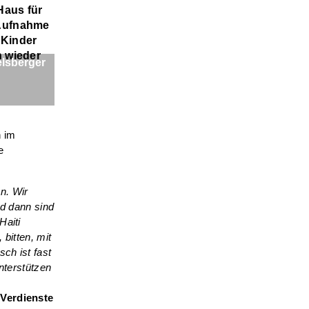
Haus für
 Aufnahme
„Kinder
n wieder
lsberger
n im
e
n. Wir
d dann sind
Haiti
bitten, mit
ch ist fast
nterstützen
 Verdienste