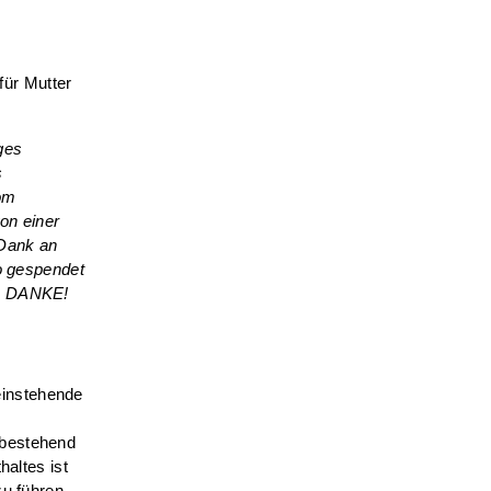
ür Mutter
ges
s
vom
on einer
 Dank an
o gespendet
h
DANKE
!
einstehende
 bestehend
haltes ist
zu führen.