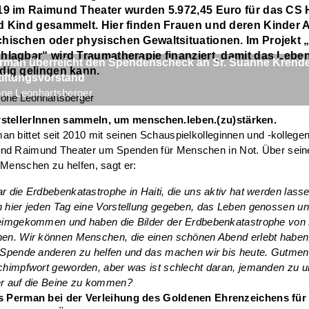
19 im Raimund Theater wurden 5.972,45 Euro für das CS 
d Kind gesammelt. Hier finden Frauen und deren Kinder
hischen oder physischen Gewaltsituationen. Im Projekt 
hlagbar“ wird Traumatherapie finanziert, damit das Lebe
rman überreicht den Spendenscheck an Sr. Suanne Krende
dig gelingen kann.
tiftungsvorstand
one Leonhartsberger
stellerInnen sammeln, um menschen.leben.(zu)stärken.
n bittet seit 2010 mit seinen Schauspielkolleginnen und -kollege
nd Raimund Theater um Spenden für Menschen in Not. Über sein
 Menschen zu helfen, sagt er:
r die Erdbebenkatastrophe in Haiti, die uns aktiv hat werden lasse
 hier jeden Tag eine Vorstellung gegeben, das Leben genossen un
eimgekommen und haben die Bilder der Erdbebenkatastrophe von 
en. Wir können Menschen, die einen schönen Abend erlebt haben, 
 Spende anderen zu helfen und das machen wir bis heute. Gutmens
chimpfwort geworden, aber was ist schlecht daran, jemanden zu u
r auf die Beine zu kommen?
s Perman bei der Verleihung des Goldenen Ehrenzeichens für