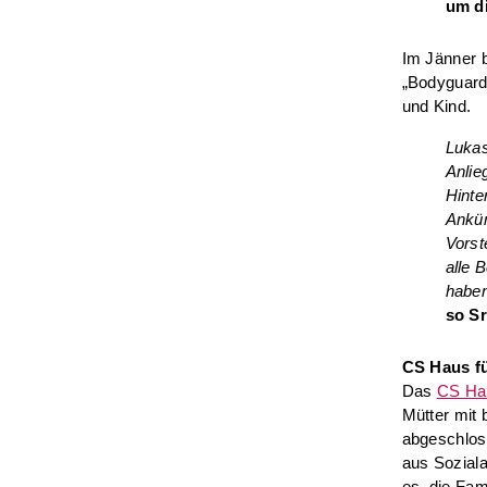
um di
Im Jänner b
„Bodyguard
und Kind.
Lukas
Anlie
Hinte
Ankün
Vorst
alle 
haben
so Sr
CS Haus f
Das
CS Hau
Mütter mit 
abgeschlos
aus Soziala
es, die Fam