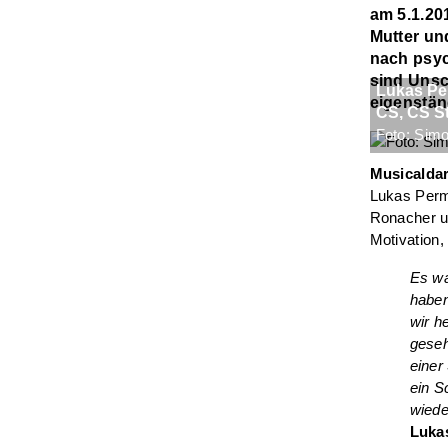
am 5.1.20
Mutter un
nach psyc
sind Unsc
Lukas Pe
eigenstän
CS, CS S
Foto: Sim
Musicaldar
Lukas Perma
Ronacher u
Motivation,
Es wa
haben
wir h
geseh
einer
ein S
wiede
Luka