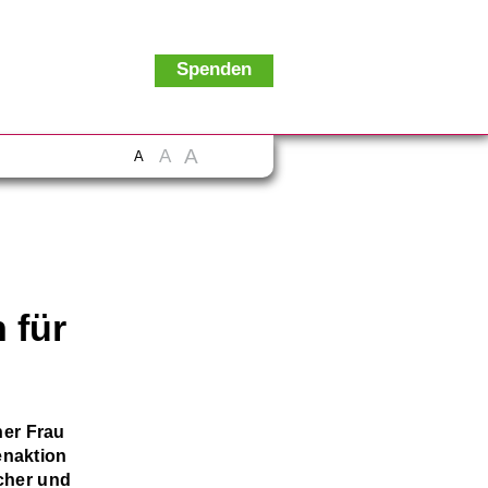
Spenden
A
A
A
 für
ner Frau
enaktion
cher und