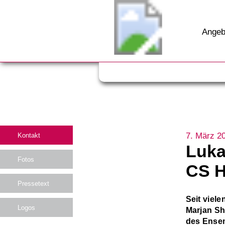
Angeb
7. März 2
Kontakt
Luka
Fotos
CS H
Pressetext
Seit viel
Logos
Marjan Sh
des Ensem