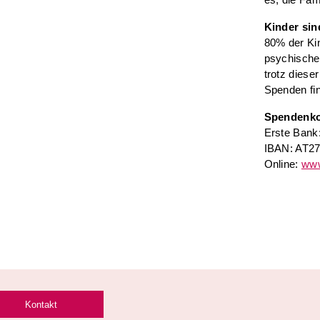
Kinder si
80% der Kin
psychische 
trotz diese
Spenden fin
Spendenk
Erste Bank
IBAN: AT27
Online:
www
Kontakt