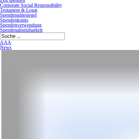
Zeit spenden
Corporate Social Responsibility
Testament & Legat
Spendengütesiegel
Spendenkonto
Spendenverwendung
Spendenabsetzbarkeit
A
A
A
News