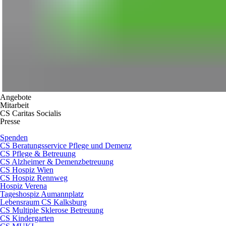
Angebote
Mitarbeit
CS Caritas Socialis
Presse
Spenden
CS Beratungsservice Pflege und Demenz
CS Pflege & Betreuung
CS Alzheimer & Demenzbetreuung
CS Hospiz Wien
CS Hospiz Rennweg
Hospiz Verena
Tageshospiz Aumannplatz
Lebensraum CS Kalksburg
CS Multiple Sklerose Betreuung
CS Kindergarten