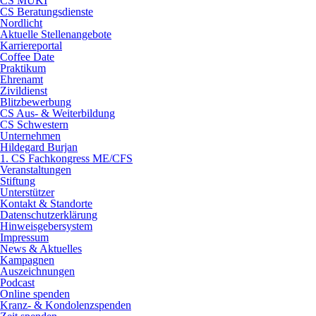
CS MUKI
CS Beratungsdienste
Nordlicht
Aktuelle Stellenangebote
Karriereportal
Coffee Date
Praktikum
Ehrenamt
Zivildienst
Blitzbewerbung
CS Aus- & Weiterbildung
CS Schwestern
Unternehmen
Hildegard Burjan
1. CS Fachkongress ME/CFS
Veranstaltungen
Stiftung
Unterstützer
Kontakt & Standorte
Datenschutzerklärung
Hinweisgebersystem
Impressum
News & Aktuelles
Kampagnen
Auszeichnungen
Podcast
Online spenden
Kranz- & Kondolenzspenden