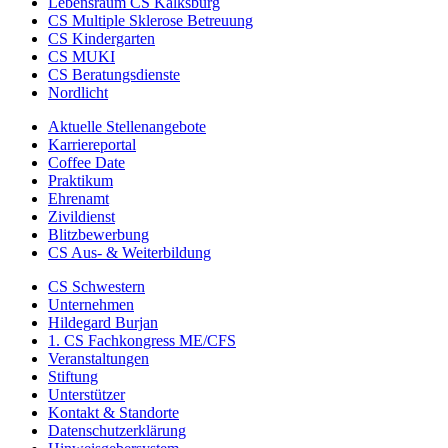
Lebensraum CS Kalksburg
CS Multiple Sklerose Betreuung
CS Kindergarten
CS MUKI
CS Beratungsdienste
Nordlicht
Aktuelle Stellenangebote
Karriereportal
Coffee Date
Praktikum
Ehrenamt
Zivildienst
Blitzbewerbung
CS Aus- & Weiterbildung
CS Schwestern
Unternehmen
Hildegard Burjan
1. CS Fachkongress ME/CFS
Veranstaltungen
Stiftung
Unterstützer
Kontakt & Standorte
Datenschutzerklärung