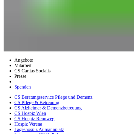
Angebote
Mitarbeit
CS Caritas Socialis
Presse
Spenden
CS Beratungsservice Pflege und Demenz
CS Pflege & Betreuung
CS Alzheimer & Demenzbetreuung
CS Hospiz Wien
CS Hospiz Rennweg
Hospiz Verena
Tageshospiz Aumannplatz