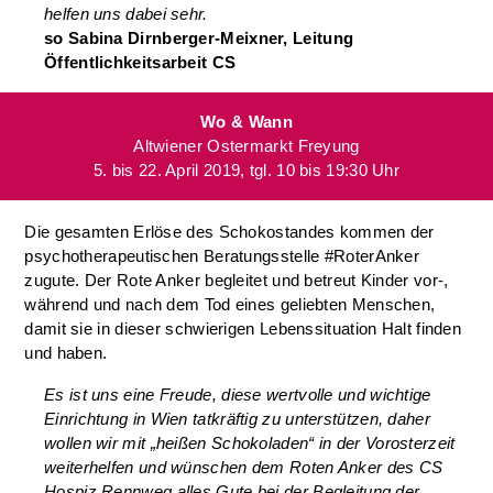
helfen uns dabei sehr.
so Sabina Dirnberger-Meixner, Leitung
Öffentlichkeitsarbeit CS
Wo & Wann
Altwiener Ostermarkt Freyung
5. bis 22. April 2019, tgl. 10 bis 19:30 Uhr
Die gesamten Erlöse des Schokostandes kommen der
psychotherapeutischen Beratungsstelle #RoterAnker
zugute. Der Rote Anker begleitet und betreut Kinder vor-,
während und nach dem Tod eines geliebten Menschen,
damit sie in dieser schwierigen Lebenssituation Halt finden
und haben.
Es ist uns eine Freude, diese wertvolle und wichtige
Einrichtung in Wien tatkräftig zu unterstützen, daher
wollen wir mit „heißen Schokoladen“ in der Vorosterzeit
weiterhelfen und wünschen dem Roten Anker des CS
Hospiz Rennweg alles Gute bei der Begleitung der