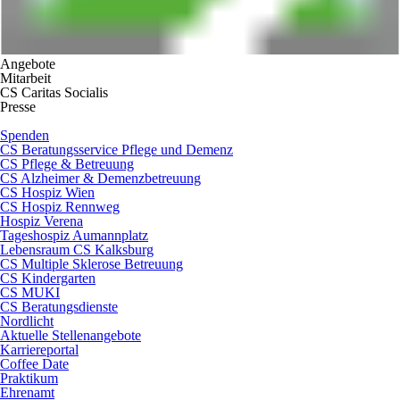
Angebote
Mitarbeit
CS Caritas Socialis
Presse
Spenden
CS Beratungsservice Pflege und Demenz
CS Pflege & Betreuung
CS Alzheimer & Demenzbetreuung
CS Hospiz Wien
CS Hospiz Rennweg
Hospiz Verena
Tageshospiz Aumannplatz
Lebensraum CS Kalksburg
CS Multiple Sklerose Betreuung
CS Kindergarten
CS MUKI
CS Beratungsdienste
Nordlicht
Aktuelle Stellenangebote
Karriereportal
Coffee Date
Praktikum
Ehrenamt