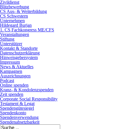
Zivildienst
Blitzbewerbung
CS Aus- & Weiterbildung
CS Schwestern
Unternehmen
Hildegard Burjan
1. CS Fachkongress ME/CFS
Veranstaltungen
Stiftung
Unterstützer
Kontakt & Standorte
Datenschutzerklärung
Hinweisgebersystem
Impressum
News & Aktuelles
Kampagnen
Auszeichnungen
Podcast
Online spenden
Kranz- & Kondolenzspenden
Zeit spenden
Corporate Social Responsibility
Testament & Legat
Spendengütesiegel
Spendenkonto
Spendenverwendung
Spendenabsetzbarkeit