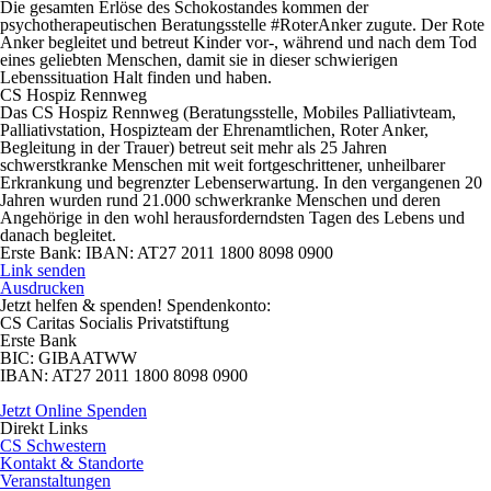
Die gesamten Erlöse des Schokostandes kommen der
psychotherapeutischen Beratungsstelle #RoterAnker zugute. Der Rote
Anker begleitet und betreut Kinder vor-, während und nach dem Tod
eines geliebten Menschen, damit sie in dieser schwierigen
Lebenssituation Halt finden und haben.
CS Hospiz Rennweg
Das CS Hospiz Rennweg (Beratungsstelle, Mobiles Palliativteam,
Palliativstation, Hospizteam der Ehrenamtlichen, Roter Anker,
Begleitung in der Trauer) betreut seit mehr als 25 Jahren
schwerstkranke Menschen mit weit fortgeschrittener, unheilbarer
Erkrankung und begrenzter Lebenserwartung. In den vergangenen 20
Jahren wurden rund 21.000 schwerkranke Menschen und deren
Angehörige in den wohl herausforderndsten Tagen des Lebens und
danach begleitet.
Erste Bank: IBAN: AT27 2011 1800 8098 0900
Link senden
Ausdrucken
Jetzt helfen
& spenden! Spendenkonto:
CS Caritas Socialis Privatstiftung
Erste Bank
BIC:
GIBAATWW
IBAN:
AT27 2011 1800 8098 0900
Jetzt Online Spenden
Direkt
Links
CS Schwestern
Kontakt & Standorte
Veranstaltungen