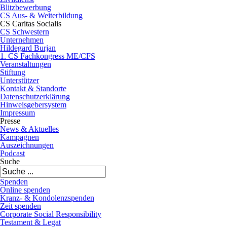
Blitzbewerbung
CS Aus- & Weiterbildung
CS Caritas Socialis
CS Schwestern
Unternehmen
Hildegard Burjan
1. CS Fachkongress ME/CFS
Veranstaltungen
Stiftung
Unterstützer
Kontakt & Standorte
Datenschutzerklärung
Hinweisgebersystem
Impressum
Presse
News & Aktuelles
Kampagnen
Auszeichnungen
Podcast
Suche
Spenden
Online spenden
Kranz- & Kondolenzspenden
Zeit spenden
Corporate Social Responsibility
Testament & Legat