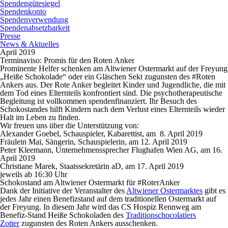
Spendengütesiegel
Spendenkonto
Spendenverwendung
Spendenabsetzbarkeit
Presse
News & Aktuelles
April 2019
Terminaviso: Promis für den Roten Anker
Prominente Helfer schenken am Altwiener Ostermarkt auf der Freyung
„Heiße Schokolade“ oder ein Gläschen Sekt zugunsten des #Roten
Ankers aus. Der Rote Anker begleitet Kinder und Jugendliche, die mit
dem Tod eines Elternteils konfrontiert sind. Die psychotherapeutische
Begleitung ist vollkommen spendenfinanziert. Ihr Besuch des
Schokostandes hilft Kindern nach dem Verlust eines Elternteils wieder
Halt im Leben zu finden.
Wir freuen uns über die Unterstützung von:
Alexander Goebel
, Schauspieler, Kabarettist, am
8. April 2019
Fräulein Mai
, Sängerin, Schauspielerin, am
12. April 2019
Peter Kleemann
, Unternehmenssprecher Flughafen Wien AG, am
16.
April 2019
Christiane Marek
, Staatssekretärin aD, am
17. April 2019
jeweils
ab 16:30 Uhr
Schokostand am Altwiener Ostermarkt für #RoterAnker
Dank der Initiative der Veranstalter des
Altwiener Ostermarktes
gibt es
jedes Jahr einen Benefizstand auf dem traditionellen Ostermarkt auf
der Freyung. In diesem Jahr wird das CS Hospiz Rennweg am
Benefiz-Stand Heiße Schokoladen des
Traditionschocolatiers
Zotter
zugunsten des Roten Ankers ausschenken.