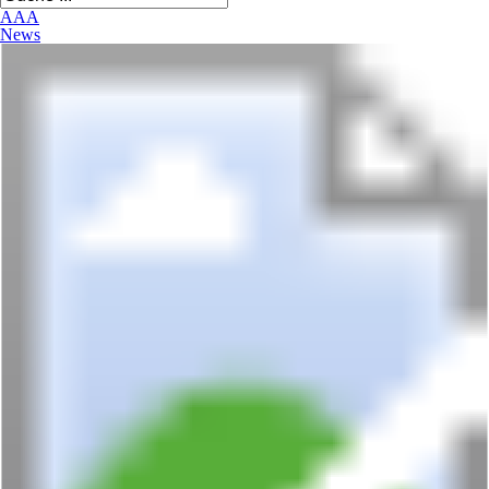
A
A
A
News