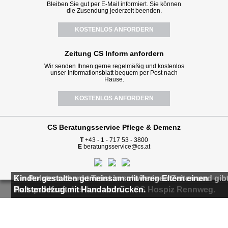
Bleiben Sie gut per E-Mail informiert. Sie können
die Zusendung jederzeit beenden.
KOSTENLOS ANFORDERN
Zeitung CS Inform anfordern
Wir senden Ihnen gerne regelmäßig und kostenlos
unser Informationsblatt bequem per Post nach
Hause.
KOSTENLOS ANFORDERN
CS Beratungsservice
Pflege & Demenz
T
+43 - 1 - 717 53 - 3800
E
beratungsservice@cs.at
Kinder gestalten gemeinsam mit ihren Eltern einen
Ein Polster schenkt Trost in schwierigen Zeiten und gib
Kinder gestalten gemeinsam mit ihren Eltern einen
Trostpolster schenken trost im CS Hospiz Rennweg.
Polsterbezug mit Handabdrücken.
Halt und Kraft.
Polsterbezug mit Handabdrücken.