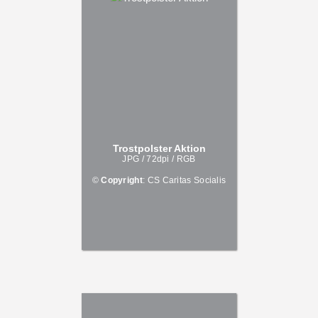
Trostpolster Aktion
JPG / 72dpi / RGB
©
Copyright
: CS Caritas Socialis