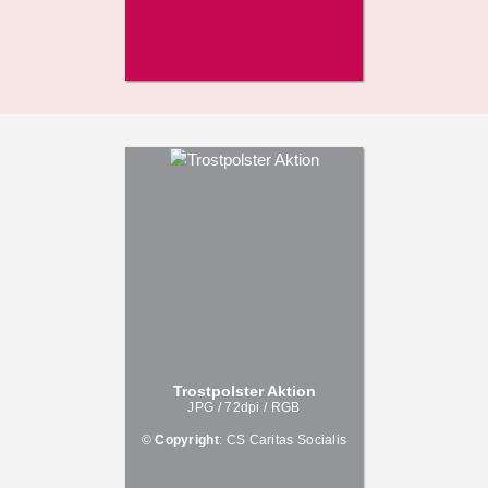
Trostpolster Aktion
JPG / 72dpi / RGB
©
Copyright
: CS Caritas Socialis