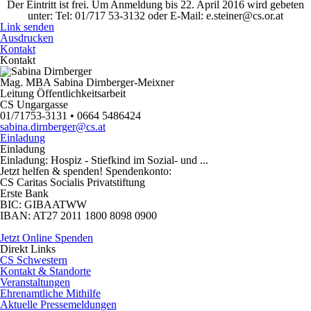
Der Eintritt ist frei. Um Anmeldung bis 22. April 2016 wird gebeten
unter:
Tel: 01/717 53-3132 oder E-Mail: e.steiner@cs.or.at
Link senden
Ausdrucken
Kontakt
Kontakt
Mag. MBA Sabina Dirnberger-Meixner
Leitung Öffentlichkeitsarbeit
CS Ungargasse
01/71753-3131 • 0664 5486424
sabina.dirnberger@cs.at
Einladung
Einladung
Einladung: Hospiz - Stiefkind im Sozial- und ...
Jetzt helfen
& spenden! Spendenkonto:
CS Caritas Socialis Privatstiftung
Erste Bank
BIC:
GIBAATWW
IBAN:
AT27 2011 1800 8098 0900
Jetzt Online Spenden
Direkt
Links
CS Schwestern
Kontakt & Standorte
Veranstaltungen
Ehrenamtliche Mithilfe
Aktuelle Pressemeldungen