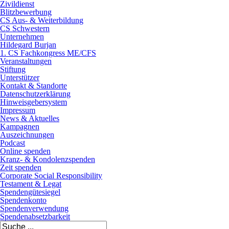
Zivildienst
Blitzbewerbung
CS Aus- & Weiterbildung
CS Schwestern
Unternehmen
Hildegard Burjan
1. CS Fachkongress ME/CFS
Veranstaltungen
Stiftung
Unterstützer
Kontakt & Standorte
Datenschutzerklärung
Hinweisgebersystem
Impressum
News & Aktuelles
Kampagnen
Auszeichnungen
Podcast
Online spenden
Kranz- & Kondolenzspenden
Zeit spenden
Corporate Social Responsibility
Testament & Legat
Spendengütesiegel
Spendenkonto
Spendenverwendung
Spendenabsetzbarkeit