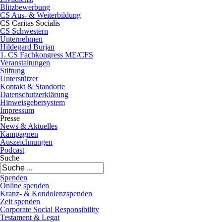
Blitzbewerbung
CS Aus- & Weiterbildung
CS Caritas Socialis
CS Schwestern
Unternehmen
Hildegard Burjan
1. CS Fachkongress ME/CFS
Veranstaltungen
Stiftung
Unterstützer
Kontakt & Standorte
Datenschutzerklärung
Hinweisgebersystem
Impressum
Presse
News & Aktuelles
Kampagnen
Auszeichnungen
Podcast
Suche
Spenden
Online spenden
Kranz- & Kondolenzspenden
Zeit spenden
Corporate Social Responsibility
Testament & Legat