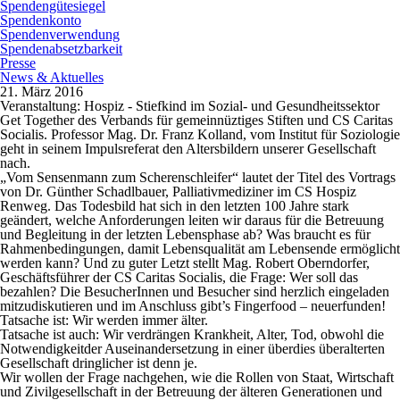
Spendengütesiegel
Spendenkonto
Spendenverwendung
Spendenabsetzbarkeit
Presse
News & Aktuelles
21. März 2016
Veranstaltung: Hospiz - Stiefkind im Sozial- und Gesundheitssektor
Get Together des Verbands für gemeinnüztiges Stiften und CS Caritas
Socialis. Professor Mag. Dr. Franz Kolland, vom Institut für Soziologie
geht in seinem Impulsreferat den Altersbildern unserer Gesellschaft
nach.
„Vom Sensenmann zum Scherenschleifer“ lautet der Titel des Vortrags
von Dr. Günther Schadlbauer, Palliativmediziner im CS Hospiz
Renweg. Das Todesbild hat sich in den letzten 100 Jahre stark
geändert, welche Anforderungen leiten wir daraus für die Betreuung
und Begleitung in der letzten Lebensphase ab? Was braucht es für
Rahmenbedingungen, damit Lebensqualität am Lebensende ermöglicht
werden kann? Und zu guter Letzt stellt Mag. Robert Oberndorfer,
Geschäftsführer der CS Caritas Socialis, die Frage: Wer soll das
bezahlen? Die BesucherInnen und Besucher sind herzlich eingeladen
mitzudiskutieren und im Anschluss gibt’s Fingerfood – neuerfunden!
Tatsache ist: Wir werden immer älter.
Tatsache ist auch: Wir verdrängen Krankheit, Alter, Tod, obwohl die
Notwendigkeitder Auseinandersetzung in einer überdies überalterten
Gesellschaft dringlicher ist denn je.
Wir wollen der Frage nachgehen, wie die Rollen von Staat, Wirtschaft
und Zivilgesellschaft in der Betreuung der älteren Generationen und