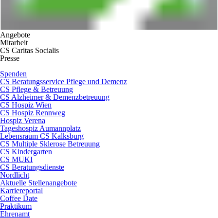
Angebote
Mitarbeit
CS Caritas Socialis
Presse
Spenden
CS Beratungsservice Pflege und Demenz
CS Pflege & Betreuung
CS Alzheimer & Demenzbetreuung
CS Hospiz Wien
CS Hospiz Rennweg
Hospiz Verena
Tageshospiz Aumannplatz
Lebensraum CS Kalksburg
CS Multiple Sklerose Betreuung
CS Kindergarten
CS MUKI
CS Beratungsdienste
Nordlicht
Aktuelle Stellenangebote
Karriereportal
Coffee Date
Praktikum
Ehrenamt