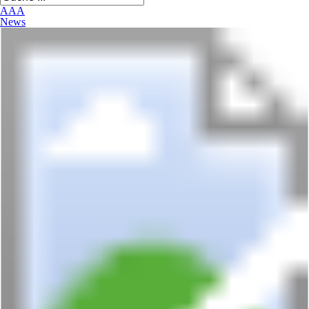
A
A
A
News