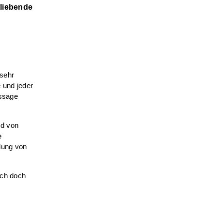
tliebende
 sehr
 und jeder
issage
nd von
e
llung von
ich doch