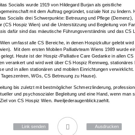
tas Socialis wurde 1919 von Hildegard Burjan als geistliche
emeinschaft mit dem Auftrag gegründet, soziale Not zu lindern. 
tas Socialis drei Schwerpunkte: Betreuung und Pflege (Demenz),
r (CS Hospiz Wien) und die Unterstützung und Begleitung von Fa
sis dafür sind das mäeutische Führungsverständnis und das CS Le
ien umfasst alle CS Bereiche, in denen Hospizkultur gelebt wird
wien). Mit dem ersten Mobilen Palliativteam Wiens 1989 wurde ei
 gelegt. Heute ist der Hospiz-/Palliative Care Gedanke in allen CS
gen verankert und wird weit über CS Hospiz Rennweg, stationäres
 und in allen stationären und mobilen Einrichtungen verwirklicht.
d Tageszentren, WGs, CS Betreuung zu Hause).
itung bis zuletzt mit bestmöglicher Schmerzlinderung, professione
ritueller und psychosozialer Begleitung und eine Hand, wenn man s
 Ziel von CS Hospiz Wien. #weiljederaugenblickzaehlt.
Link senden
Ausdrucken