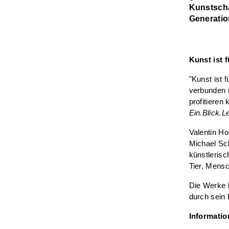
Kunstscha
Generatio
Kunst ist f
"Kunst ist f
verbunden u
profitieren
Ein.Blick.L
Valentin H
Michael Sch
künstlerisc
Tier, Mens
Die Werke h
durch sein 
Informatio