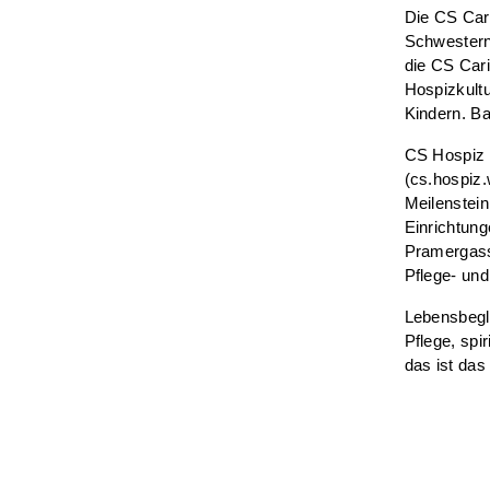
Die CS Cari
Schwesterng
die CS Cari
Hospizkultu
Kindern. Ba
CS Hospiz W
(cs.hospiz.
Meilenstein
Einrichtun
Pramergasse
Pflege- un
Lebensbegle
Pflege, spi
das ist das