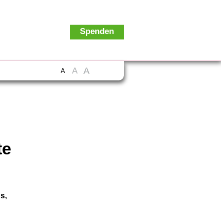
Spenden
A
A
A
te
s,