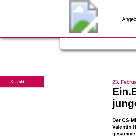
Angeb
23. Febru
Kontakt
Ein.
jung
Der CS-Mit
Valentin 
gesammelt