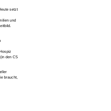
Heute setzt
milien und
itbild.
n
 Hospiz
 (in den CS
ller
ie braucht,