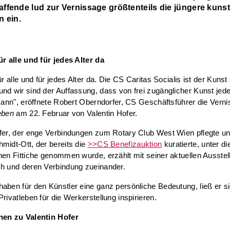
ffende lud zur Vernissage größtenteils die jüngere kuns
n ein.
ür alle und für jedes Alter da
ür alle und für jedes Alter da. Die CS Caritas Socialis ist der Kunst
nd wir sind der Auffassung, dass von frei zugänglicher Kunst jede
 kann", eröffnete Robert Oberndorfer, CS Geschäftsführer die Vern
eben
am 22. Februar von Valentin Hofer.
ofer, der enge Verbindungen zum Rotary Club West Wien pflegte u
midt-Ott, der bereits die
>>CS Benefizauktion
kuratierte, unter di
hen Fittiche genommen wurde, erzählt mit seiner aktuellen Ausste
ch und deren Verbindung zueinander.
aben für den Künstler eine ganz persönliche Bedeutung, ließ er s
Privatleben für die Werkerstellung inspirieren.
nen zu Valentin Hofer