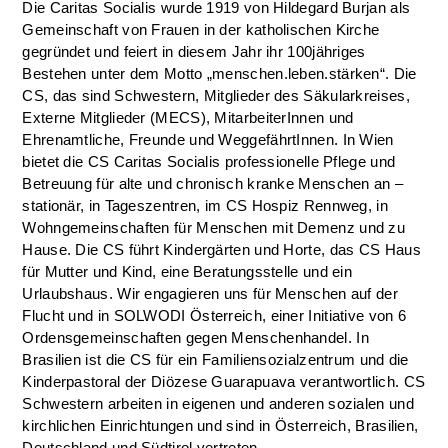
Die Caritas Socialis wurde 1919 von Hildegard Burjan als
Gemeinschaft von Frauen in der katholischen Kirche
gegründet und feiert in diesem Jahr ihr 100jähriges
Bestehen unter dem Motto „menschen.leben.stärken“. Die
CS, das sind Schwestern, Mitglieder des Säkularkreises,
Externe Mitglieder (MECS), MitarbeiterInnen und
Ehrenamtliche, Freunde und WeggefährtInnen. In Wien
bietet die CS Caritas Socialis professionelle Pflege und
Betreuung für alte und chronisch kranke Menschen an –
stationär, in Tageszentren, im CS Hospiz Rennweg, in
Wohngemeinschaften für Menschen mit Demenz und zu
Hause. Die CS führt Kindergärten und Horte, das CS Haus
für Mutter und Kind, eine Beratungsstelle und ein
Urlaubshaus. Wir engagieren uns für Menschen auf der
Flucht und in SOLWODI Österreich, einer Initiative von 6
Ordensgemeinschaften gegen Menschenhandel. In
Brasilien ist die CS für ein Familiensozialzentrum und die
Kinderpastoral der Diözese Guarapuava verantwortlich. CS
Schwestern arbeiten in eigenen und anderen sozialen und
kirchlichen Einrichtungen und sind in Österreich, Brasilien,
Deutschland und Südtirol vertreten.