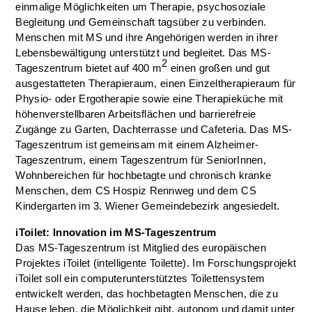
einmalige Möglichkeiten um Therapie, psychosoziale
Begleitung und Gemeinschaft tagsüber zu verbinden.
Menschen mit MS und ihre Angehörigen werden in ihrer
Lebensbewältigung unterstützt und begleitet. Das MS-
2
Tageszentrum bietet auf 400 m
einen großen und gut
ausgestatteten Therapieraum, einen Einzeltherapieraum für
Physio- oder Ergotherapie sowie eine Therapieküche mit
höhenverstellbaren Arbeitsflächen und barrierefreie
Zugänge zu Garten, Dachterrasse und Cafeteria. Das MS-
Tageszentrum ist gemeinsam mit einem Alzheimer-
Tageszentrum, einem Tageszentrum für SeniorInnen,
Wohnbereichen für hochbetagte und chronisch kranke
Menschen, dem CS Hospiz Rennweg und dem CS
Kindergarten im 3. Wiener Gemeindebezirk angesiedelt.
iToilet: Innovation im MS-Tageszentrum
Das MS-Tageszentrum ist Mitglied des europäischen
Projektes iToilet (intelligente Toilette). Im Forschungsprojekt
iToilet soll ein computerunterstütztes Toilettensystem
entwickelt werden, das hochbetagten Menschen, die zu
Hause leben, die Möglichkeit gibt, autonom und damit unter