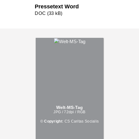
Pressetext Word
DOC (33 kB)
Welt-MS-Tag
JPG / 72dpi / RGB
©
Copyright
: CS Caritas Socialis