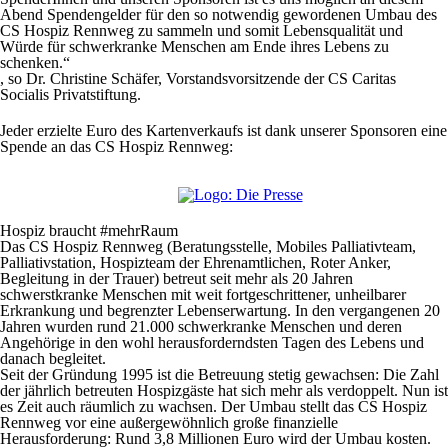
Abend Spendengelder für den so notwendig gewordenen Umbau des
CS Hospiz Rennweg zu sammeln und somit Lebensqualität und
Würde für schwerkranke Menschen am Ende ihres Lebens zu
schenken.“
, so Dr. Christine Schäfer, Vorstandsvorsitzende der CS Caritas
Socialis Privatstiftung.
Jeder erzielte Euro des Kartenverkaufs ist dank unserer Sponsoren eine
Spende an das CS Hospiz Rennweg:
Hospiz braucht #mehrRaum
Das CS Hospiz Rennweg (Beratungsstelle, Mobiles Palliativteam,
Palliativstation, Hospizteam der Ehrenamtlichen, Roter Anker,
Begleitung in der Trauer) betreut seit mehr als 20 Jahren
schwerstkranke Menschen mit weit fortgeschrittener, unheilbarer
Erkrankung und begrenzter Lebenserwartung. In den vergangenen 20
Jahren wurden rund 21.000 schwerkranke Menschen und deren
Angehörige in den wohl herausforderndsten Tagen des Lebens und
danach begleitet.
Seit der Gründung 1995 ist die Betreuung stetig gewachsen: Die Zahl
der jährlich betreuten Hospizgäste hat sich mehr als verdoppelt. Nun ist
es Zeit auch räumlich zu wachsen. Der Umbau stellt das CS Hospiz
Rennweg vor eine außergewöhnlich große finanzielle
Herausforderung: Rund 3,8 Millionen Euro wird der Umbau kosten.