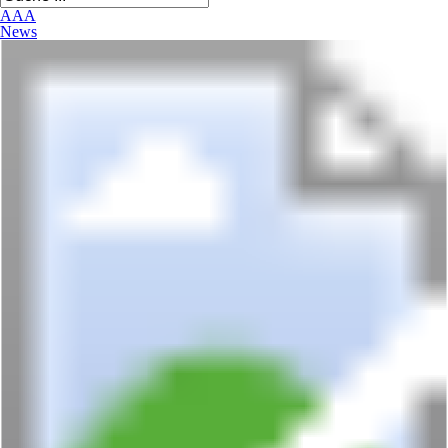
A
A
A
News