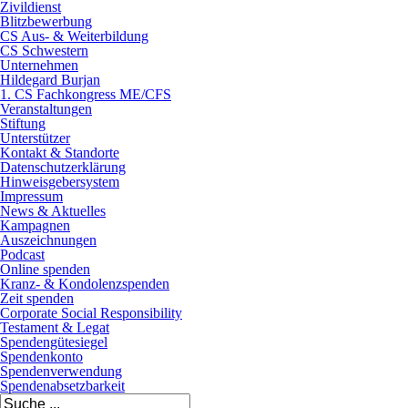
Zivildienst
Blitzbewerbung
CS Aus- & Weiterbildung
CS Schwestern
Unternehmen
Hildegard Burjan
1. CS Fachkongress ME/CFS
Veranstaltungen
Stiftung
Unterstützer
Kontakt & Standorte
Datenschutzerklärung
Hinweisgebersystem
Impressum
News & Aktuelles
Kampagnen
Auszeichnungen
Podcast
Online spenden
Kranz- & Kondolenzspenden
Zeit spenden
Corporate Social Responsibility
Testament & Legat
Spendengütesiegel
Spendenkonto
Spendenverwendung
Spendenabsetzbarkeit