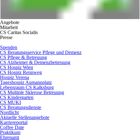
Angebote
Mitarbeit
CS Caritas Socialis
Presse
Spenden
CS Beratungsservice Pflege und Demenz
CS Pflege & Betreuung
CS Alzheimer & Demenzbetreuung
CS Hospiz Wien
CS Hospiz Rennweg
Hospiz Verena
Tageshospiz Aumannplatz
Lebensraum CS Kalksburg
CS Multiple Sklerose Betreuung
CS Kindergarten
CS MUKI
CS Beratungsdienste
Nordlicht
Aktuelle Stellenangebote
Karriereportal
Coffee Date
Praktikum
Ehrenamt