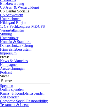
Blitzbewerbung
CS Aus- & Weiterbildung
CS Caritas Socialis
CS Schwestern
Unternehmen
Hildegard Burjan
1. CS Fachkongress ME/CFS
Veranstaltungen
Stiftung
Unterstützer
Kontakt & Standorte
Datenschutzerklärung
Hinweisgebersystem
Impressum
Presse
News & Aktuelles
Kampagnen
Auszeichnungen
Podcast
Suche
Spenden
Online spenden
Kranz- & Kondolenzspenden
Zeit spenden
Corporate Social Responsibility
Testament & Legat