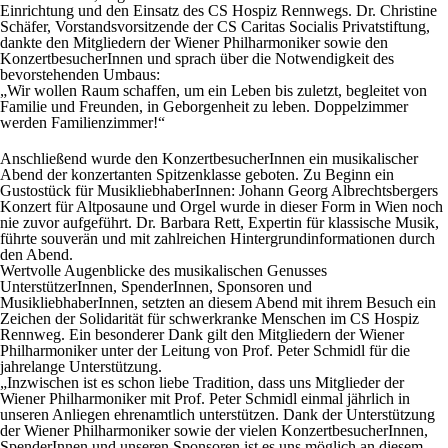
Einrichtung und den Einsatz des CS Hospiz Rennwegs. Dr. Christine
Schäfer, Vorstandsvorsitzende der CS Caritas Socialis Privatstiftung,
dankte den Mitgliedern der Wiener Philharmoniker sowie den
KonzertbesucherInnen und sprach über die Notwendigkeit des
bevorstehenden Umbaus:
„Wir wollen Raum schaffen, um ein Leben bis zuletzt, begleitet von
Familie und Freunden, in Geborgenheit zu leben. Doppelzimmer
werden Familienzimmer!“
Anschließend wurde den KonzertbesucherInnen ein musikalischer
Abend der konzertanten Spitzenklasse geboten. Zu Beginn ein
Gustostück für MusikliebhaberInnen: Johann Georg Albrechtsbergers
Konzert für Altposaune und Orgel wurde in dieser Form in Wien noch
nie zuvor aufgeführt. Dr. Barbara Rett, Expertin für klassische Musik,
führte souverän und mit zahlreichen Hintergrundinformationen durch
den Abend.
Wertvolle Augenblicke des musikalischen Genusses
UnterstützerInnen, SpenderInnen, Sponsoren und
MusikliebhaberInnen, setzten an diesem Abend mit ihrem Besuch ein
Zeichen der Solidarität für schwerkranke Menschen im CS Hospiz
Rennweg. Ein besonderer Dank gilt den Mitgliedern der Wiener
Philharmoniker unter der Leitung von Prof. Peter Schmidl für die
jahrelange Unterstützung.
„Inzwischen ist es schon liebe Tradition, dass uns Mitglieder der
Wiener Philharmoniker mit Prof. Peter Schmidl einmal jährlich in
unseren Anliegen ehrenamtlich unterstützen. Dank der Unterstützung
der Wiener Philharmoniker sowie der vielen KonzertbesucherInnen,
SpenderInnen und unseren Sponsoren ist es uns möglich an diesem