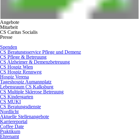
Angebote
Mitarbeit
CS Caritas Socialis
Presse
Spenden
CS Beratungsservice Pflege und Demenz
CS Pflege & Betreuung
CS Alzheimer & Demenzbetreuung
CS Hospiz Wien
CS Hospiz Rennweg
Hospiz Verena
Tageshospiz Aumannplatz
Lebensraum CS Kalksburg
CS Multiple Sklerose Betreuung
CS Kindergarten
CS MUKI
CS Beratungsdienste
Nordlicht
Aktuelle Stellenangebote
Karriereportal
Coffee Date
Praktikum
Ehrenamt