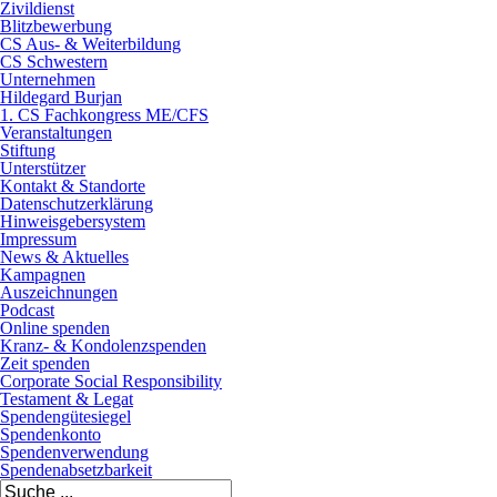
Zivildienst
Blitzbewerbung
CS Aus- & Weiterbildung
CS Schwestern
Unternehmen
Hildegard Burjan
1. CS Fachkongress ME/CFS
Veranstaltungen
Stiftung
Unterstützer
Kontakt & Standorte
Datenschutzerklärung
Hinweisgebersystem
Impressum
News & Aktuelles
Kampagnen
Auszeichnungen
Podcast
Online spenden
Kranz- & Kondolenzspenden
Zeit spenden
Corporate Social Responsibility
Testament & Legat
Spendengütesiegel
Spendenkonto
Spendenverwendung
Spendenabsetzbarkeit