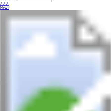
A
A
A
News