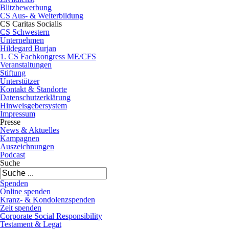
Blitzbewerbung
CS Aus- & Weiterbildung
CS Caritas Socialis
CS Schwestern
Unternehmen
Hildegard Burjan
1. CS Fachkongress ME/CFS
Veranstaltungen
Stiftung
Unterstützer
Kontakt & Standorte
Datenschutzerklärung
Hinweisgebersystem
Impressum
Presse
News & Aktuelles
Kampagnen
Auszeichnungen
Podcast
Suche
Spenden
Online spenden
Kranz- & Kondolenzspenden
Zeit spenden
Corporate Social Responsibility
Testament & Legat