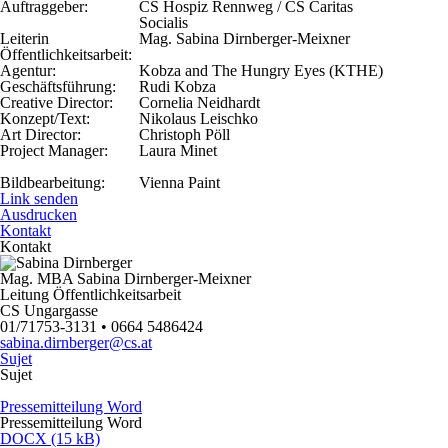
Auftraggeber:
CS Hospiz Rennweg / CS Caritas
Socialis
Leiterin
Mag. Sabina Dirnberger-Meixner
Öffentlichkeitsarbeit:
Agentur:
Kobza and The Hungry Eyes (KTHE)
Geschäftsführung:
Rudi Kobza
Creative Director:
Cornelia Neidhardt
Konzept/Text:
Nikolaus Leischko
Art Director:
Christoph Pöll
Project Manager:
Laura Minet
Bildbearbeitung:
Vienna Paint
Link senden
Ausdrucken
Kontakt
Kontakt
Mag. MBA Sabina Dirnberger-Meixner
Leitung Öffentlichkeitsarbeit
CS Ungargasse
01/71753-3131 • 0664 5486424
sabina.dirnberger@cs.at
Sujet
Sujet
Pressemitteilung Word
Pressemitteilung Word
DOCX (15 kB)