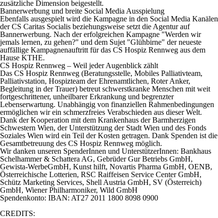
zusätzliche Dimension beigestellt.
Bannerwerbung und breite Social Media Ausspielung
Ebenfalls ausgespielt wird die Kampagne in den Social Media Kanälen
der CS Caritas Socialis beziehungsweise setzt die Agentur auf
Bannerwerbung. Nach der erfolgreichen Kampagne "Werden wir
jemals lernen, zu gehen?" und dem Sujet "Glühbirne" der neueste
auffällige Kampagnenauftritt für das CS Hospiz Rennweg aus dem
Hause KTHE.
CS Hospiz Rennweg – Weil jeder Augenblick zählt
Das CS Hospiz Rennweg (Beratungsstelle, Mobiles Palliativteam,
Palliativstation, Hospizteam der Ehrenamtlichen, Roter Anker,
Begleitung in der Trauer) betreut schwerstkranke Menschen mit weit
fortgeschrittener, unheilbarer Erkrankung und begrenzter
Lebenserwartung. Unabhängig von finanziellen Rahmenbedingungen
ermöglichen wir ein schmerzfreies Verabschieden aus dieser Welt.
Dank der Kooperation mit dem Krankenhaus der Barmherzigen
Schwestern Wien, der Unterstützung der Stadt Wien und des Fonds
Soziales Wien wird ein Teil der Kosten getragen. Dank Spenden ist die
Gesamtbetreuung des CS Hospiz Rennweg möglich.
Wir danken unseren SpenderInnen und UnterstützerInnen: Bankhaus
Schelhammer & Schattera AG, Gebrüder Gur Betriebs GmbH,
Gewista-WerbeGmbH, Kunst hilft, Novartis Pharma GmbH, OENB,
Österreichische Lotterien, RSC Raiffeisen Service Center GmbH,
Schütz Marketing Services, Shell Austria GmbH, SV (Österreich)
GmbH, Wiener Philharmoniker, Wild GmbH
Spendenkonto: IBAN: AT27 2011 1800 8098 0900
CREDITS: