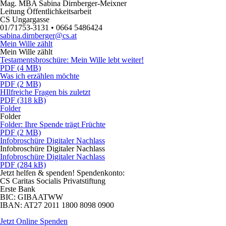
Mag. MBA Sabina Dirnberger-Meixner
Leitung Öffentlichkeitsarbeit
CS Ungargasse
01/71753-3131 • 0664 5486424
sabina.dirnberger@cs.at
Mein Wille zählt
Mein Wille zählt
Testamentsbroschüre: Mein Wille lebt weiter!
PDF (4 MB)
Was ich erzählen möchte
PDF (2 MB)
HIlfreiche Fragen bis zuletzt
PDF (318 kB)
Folder
Folder
Folder: Ihre Spende trägt Früchte
PDF (2 MB)
Infobroschüre Digitaler Nachlass
Infobroschüre Digitaler Nachlass
Infobroschüre Digitaler Nachlass
PDF (284 kB)
Jetzt helfen
& spenden! Spendenkonto:
CS Caritas Socialis Privatstiftung
Erste Bank
BIC:
GIBAATWW
IBAN:
AT27 2011 1800 8098 0900
Jetzt Online Spenden