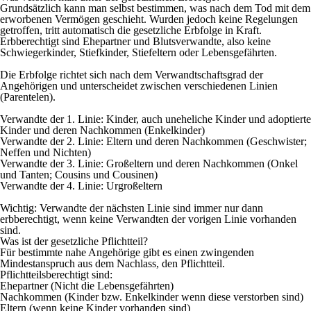
Grundsätzlich kann man selbst bestimmen, was nach dem Tod mit dem
erworbenen Vermögen geschieht. Wurden jedoch keine Regelungen
getroffen, tritt automatisch die gesetzliche Erbfolge in Kraft.
Erbberechtigt sind Ehepartner und Blutsverwandte, also keine
Schwiegerkinder, Stiefkinder, Stiefeltern oder Lebensgefährten.
Die Erbfolge richtet sich nach dem Verwandtschaftsgrad der
Angehörigen und unterscheidet zwischen verschiedenen Linien
(Parentelen).
Verwandte der 1. Linie:
Kinder, auch uneheliche Kinder und adoptierte
Kinder und deren Nachkommen (Enkelkinder)
Verwandte der 2. Linie:
Eltern und deren Nachkommen (Geschwister;
Neffen und Nichten)
Verwandte der 3. Linie:
Großeltern und deren Nachkommen (Onkel
und Tanten; Cousins und Cousinen)
Verwandte der 4. Linie:
Urgroßeltern
Wichtig:
Verwandte der nächsten Linie sind immer nur dann
erbberechtigt, wenn keine Verwandten der vorigen Linie vorhanden
sind.
Was ist der gesetzliche Pflichtteil?
Für bestimmte nahe Angehörige gibt es einen zwingenden
Mindestanspruch aus dem Nachlass, den Pflichtteil.
Pflichtteilsberechtigt sind:
Ehepartner (Nicht die Lebensgefährten)
Nachkommen (Kinder bzw. Enkelkinder wenn diese verstorben sind)
Eltern (wenn keine Kinder vorhanden sind)