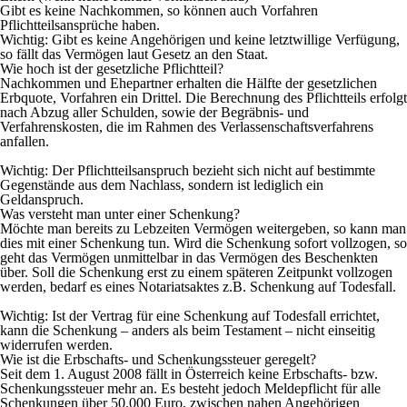
Gibt es keine Nachkommen, so können auch Vorfahren
Pflichtteilsansprüche haben.
Wichtig:
Gibt es keine Angehörigen und keine letztwillige Verfügung,
so fällt das Vermögen laut Gesetz an den Staat.
Wie hoch ist der gesetzliche Pflichtteil?
Nachkommen und Ehepartner erhalten die Hälfte der gesetzlichen
Erbquote, Vorfahren ein Drittel. Die Berechnung des Pflichtteils erfolgt
nach Abzug aller Schulden, sowie der Begräbnis- und
Verfahrenskosten, die im Rahmen des Verlassenschaftsverfahrens
anfallen.
Wichtig:
Der Pflichtteilsanspruch bezieht sich nicht auf bestimmte
Gegenstände aus dem Nachlass, sondern ist lediglich ein
Geldanspruch.
Was versteht man unter einer Schenkung?
Möchte man bereits zu Lebzeiten Vermögen weitergeben, so kann man
dies mit einer Schenkung tun. Wird die Schenkung sofort vollzogen, so
geht das Vermögen unmittelbar in das Vermögen des Beschenkten
über. Soll die Schenkung erst zu einem späteren Zeitpunkt vollzogen
werden, bedarf es eines Notariatsaktes z.B. Schenkung auf Todesfall.
Wichtig:
Ist der Vertrag für eine Schenkung auf Todesfall errichtet,
kann die Schenkung – anders als beim Testament – nicht einseitig
widerrufen werden.
Wie ist die Erbschafts- und Schenkungssteuer geregelt?
Seit dem 1. August 2008 fällt in Österreich keine Erbschafts- bzw.
Schenkungssteuer mehr an. Es besteht jedoch Meldepflicht für alle
Schenkungen über 50.000 Euro, zwischen nahen Angehörigen