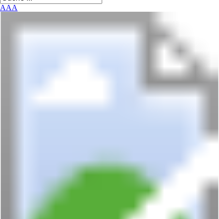
A
A
A