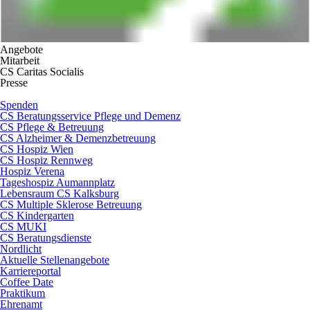
Angebote
Mitarbeit
CS Caritas Socialis
Presse
Spenden
CS Beratungsservice Pflege und Demenz
CS Pflege & Betreuung
CS Alzheimer & Demenzbetreuung
CS Hospiz Wien
CS Hospiz Rennweg
Hospiz Verena
Tageshospiz Aumannplatz
Lebensraum CS Kalksburg
CS Multiple Sklerose Betreuung
CS Kindergarten
CS MUKI
CS Beratungsdienste
Nordlicht
Aktuelle Stellenangebote
Karriereportal
Coffee Date
Praktikum
Ehrenamt