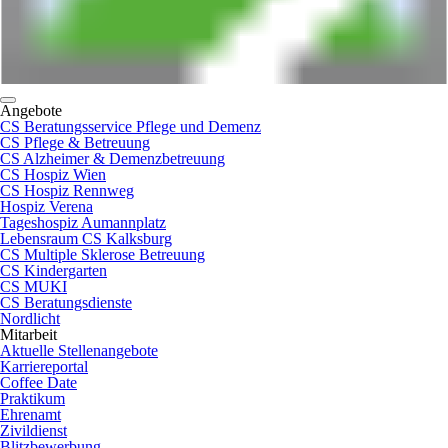
Angebote
CS Beratungsservice Pflege und Demenz
CS Pflege & Betreuung
CS Alzheimer & Demenzbetreuung
CS Hospiz Wien
CS Hospiz Rennweg
Hospiz Verena
Tageshospiz Aumannplatz
Lebensraum CS Kalksburg
CS Multiple Sklerose Betreuung
CS Kindergarten
CS MUKI
CS Beratungsdienste
Nordlicht
Mitarbeit
Aktuelle Stellenangebote
Karriereportal
Coffee Date
Praktikum
Ehrenamt
Zivildienst
Blitzbewerbung