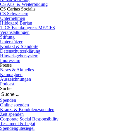
CS Aus- & Weiterbildung
CS Caritas Socialis
CS Schwestern
Unternehmen
Hildegard Burjan
1. CS Fachkongress ME/CFS
Veranstaltungen
Stiftung
Unterstützer
Kontakt & Standorte
Datenschutzerklärung
Hinweisgebersystem
Impressum
Presse
News & Aktuelles
Kampagnen
Auszeichnungen
Podcast
Suche
Spenden
Online spenden
Kranz- & Kondolenzspenden
Zeit spenden
Corporate Social Responsibility
Testament & Legat
Spendengütesiegel