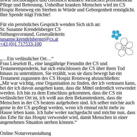
Pflege und Betreuung. Unheilbar kranken Menschen wird im CS
Hospiz Rennweg ein Sterben in Würde und Geborgenheit ermöglicht.
Ihre Spende trägt Früchte!
Für ein persönliches Gespräch wenden Sich sich an:
Sr. Susanne Krendelsberger CS
Stiftungsvorstand, Generalleiterin
susanne.krendelsberger@cs.at
+43 (0)1 717533-100
„…Ein verlässlicher Ort…“
Frau Lieselott B., eine langjährige Freundin der CS und
Testamentspenderin, hat sich entschlossen die CS über ihren Tod
hinaus zu unterstützen. Sie erzählt, was sie dazu bewegt hat ein
Testament zugunsten des CS Hospiz Rennweg abzuschließen:
„Mir war wichtig, eine Organisation zu finden, der ich vertrauen kann,
bei der ich davon ausgehen kann, dass die Mittel ordentlich verwendet
werden. Ich bin zu dem Entschluss gekommen, dass die CS ein
verlässlicher Ort ist, ich weiß aus dem Bekanntenkreis, dass die
Menschen in der CS bestens aufgehoben sind. Ich selber möchte auch
gerne in der CS gepflegt werden, wenn ich einmal nicht mehr zu
Hause leben kann. Ich habe weiter nachgedacht und möchte nun, dass
das Erbe für das Hospiz verwendet wird, damit Menschen in einer
angenehmen Situation sterben können.“
Online Notarveranstaltung