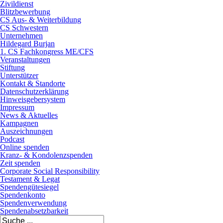
Zivildienst
Blitzbewerbung
CS Aus- & Weiterbildung
CS Schwestern
Unternehmen
Hildegard Burjan
1. CS Fachkongress ME/CFS
Veranstaltungen
Stiftung
Unterstützer
Kontakt & Standorte
Datenschutzerklärung
Hinweisgebersystem
Impressum
News & Aktuelles
Kampagnen
Auszeichnungen
Podcast
Online spenden
Kranz- & Kondolenzspenden
Zeit spenden
Corporate Social Responsibility
Testament & Legat
Spendengütesiegel
Spendenkonto
Spendenverwendung
Spendenabsetzbarkeit