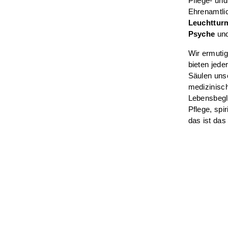
Pflege- un
Ehrenamtlic
Leuchttur
Psyche
und
Wir ermutig
bieten jed
Säulen uns
medizinisc
Lebensbegle
Pflege, spi
das ist das
Diese Angeb
CS Hospiz W