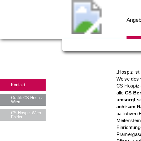
Angeb
„Hospiz ist
Weise des w
Kontakt
CS Hospiz-
alle
CS Ber
Grafik CS Hospiz
umsorgt s
Wien
achtsam R
CS Hospiz Wien
palliativen
Folder
Meilenstein
Einrichtun
Pramergasse