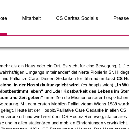
ote
Mitarbeit
CS Caritas Socialis
Presse
 mehr als ein Haus oder ein Ort. Es steht für eine Bewegung, […] e
ahrhaftigen Umgangs miteinander“ definierte Pionierin Sr. Hildeg
 und Palliative Care. Diesen Gedanken fortführend umfasst
CS Ho
eiche, in der Hospizkultur gelebt wird.
(cs.hospiz.wien)
„In Wü
elbstbestimmt leben“
und
„der Kostbarkeit des Lebens im Ste
aum und Zeit geben“
umreißen die Mission unserer hospizlichen
 Betreuung. Mit dem ersten Mobilen Palliativteam Wiens 1989 wurd
 gelegt. Heute ist der Hospiz/Palliative Care Gedanke in allen CS
gen verankert und wird weit über CS Hospiz Rennweg, stationäres
 und in allen stationären und mobilen Einrichtungen verwirklicht.