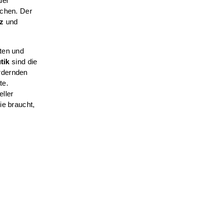
der
ichen. Der
z
und
ten und
tik
sind die
rdernden
te.
ller
ie braucht,