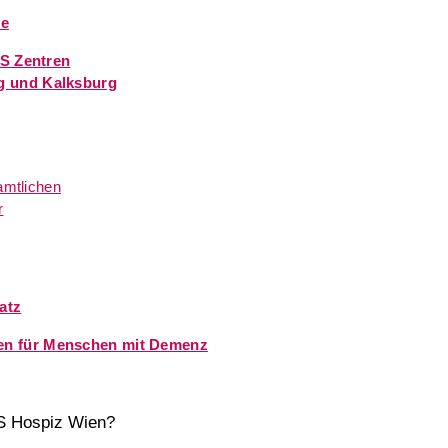
se
CS Zentren
g und Kalksburg
amtlichen
r
atz
n für Menschen mit Demenz
S Hospiz Wien?