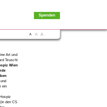
Spenden
A
A
A
ine Art und
ard Teuschl
spiz Wien
rde
rben
 und
e ein
 Hospiz
 (in den CS