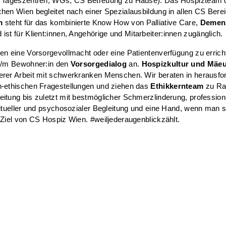
d Tageszentren, WGs, CS Betreuung zu Hause). Das Hospizteam 
hen Wien begleitet nach einer Spezialausbildung in allen CS Bere
m
steht für das kombinierte Know How von Palliative Care,
Demen
 ist für Klient:innen, Angehörige und Mitarbeiter:innen zugänglich.
en eine Vorsorgevollmacht oder eine Patientenverfügung zu errich
er/m Bewohner:in den
Vorsorgedialog
an.
Hospizkultur und Mäeu
erer Arbeit mit schwerkranken Menschen. Wir beraten in herausfo
h-ethischen Fragestellungen und ziehen das
Ethikkernteam
zu Ra
itung bis zuletzt mit bestmöglicher Schmerzlinderung, professione
ritueller und psychosozialer Begleitung und eine Hand, wenn man s
 Ziel von CS Hospiz Wien. #weiljederaugenblickzählt.
ote umfasst
ien