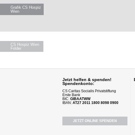
Grafik CS Hospiz
Wien
CS Hospiz Wien
Folder
Jetzt helfen
& spenden!
Spendenkonto:
CS Caritas Socialis Privatstiftung
Erste Bank
BIC:
GIBAATWW
IBAN:
AT27 2011 1800 8098 0900
JETZT ONLINE SPENDEN