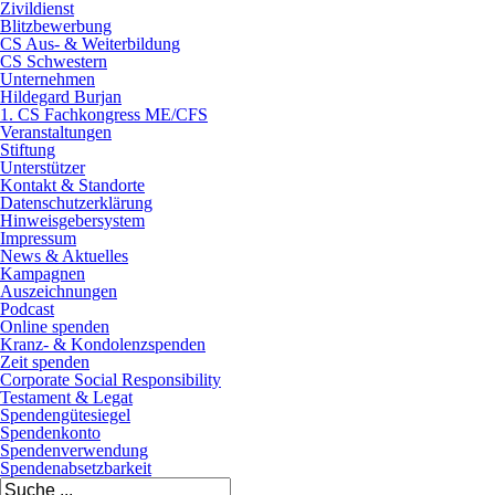
Zivildienst
Blitzbewerbung
CS Aus- & Weiterbildung
CS Schwestern
Unternehmen
Hildegard Burjan
1. CS Fachkongress ME/CFS
Veranstaltungen
Stiftung
Unterstützer
Kontakt & Standorte
Datenschutzerklärung
Hinweisgebersystem
Impressum
News & Aktuelles
Kampagnen
Auszeichnungen
Podcast
Online spenden
Kranz- & Kondolenzspenden
Zeit spenden
Corporate Social Responsibility
Testament & Legat
Spendengütesiegel
Spendenkonto
Spendenverwendung
Spendenabsetzbarkeit