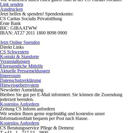
Link senden
Ausdrucken
Jetzt helfen
& spenden! Spendenkonto:
CS Caritas Socialis Privatstiftung
Erste Bank
BIC:
GIBAATWW
IBAN:
AT27 2011 1800 8098 0900
Jetzt Online Spenden
Direkt
Links
CS Schwestern
Kontakt & Standorte
Veranstaltungen
Ehrenamtliche Mithilfe
Aktuelle Pressemeldungen
Impressum
Datenschutzerklärung
Hinweisgebersystem
Newsletter
Anmeldung
Bleiben Sie gut per E-Mail informiert. Sie können die Zusendung
jederzeit beenden.
Kostenlos Anfordern
Zeitung CS Inform anfordern
Wir senden Ihnen gerne regelmäßig und kostenlos unser
Informationsblatt bequem per Post nach Hause.
Kostenlos Anfordern
CS Beratungsservice
Pflege & Demenz
T
+43 - 1 - 717 53 - 3800