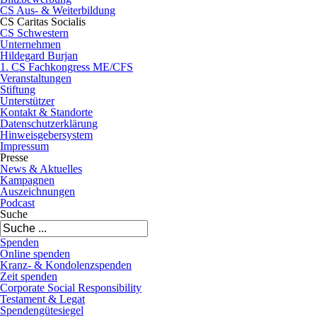
CS Aus- & Weiterbildung
CS Caritas Socialis
CS Schwestern
Unternehmen
Hildegard Burjan
1. CS Fachkongress ME/CFS
Veranstaltungen
Stiftung
Unterstützer
Kontakt & Standorte
Datenschutzerklärung
Hinweisgebersystem
Impressum
Presse
News & Aktuelles
Kampagnen
Auszeichnungen
Podcast
Suche
Spenden
Online spenden
Kranz- & Kondolenzspenden
Zeit spenden
Corporate Social Responsibility
Testament & Legat
Spendengütesiegel