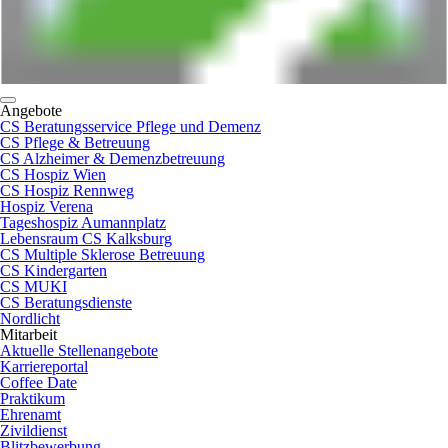
Angebote
CS Beratungsservice Pflege und Demenz
CS Pflege & Betreuung
CS Alzheimer & Demenzbetreuung
CS Hospiz Wien
CS Hospiz Rennweg
Hospiz Verena
Tageshospiz Aumannplatz
Lebensraum CS Kalksburg
CS Multiple Sklerose Betreuung
CS Kindergarten
CS MUKI
CS Beratungsdienste
Nordlicht
Mitarbeit
Aktuelle Stellenangebote
Karriereportal
Coffee Date
Praktikum
Ehrenamt
Zivildienst
Blitzbewerbung