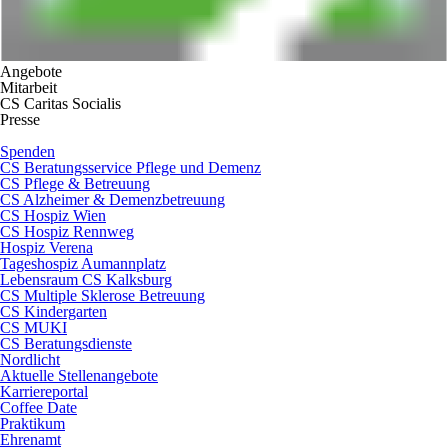
Angebote
Mitarbeit
CS Caritas Socialis
Presse
Spenden
CS Beratungsservice Pflege und Demenz
CS Pflege & Betreuung
CS Alzheimer & Demenzbetreuung
CS Hospiz Wien
CS Hospiz Rennweg
Hospiz Verena
Tageshospiz Aumannplatz
Lebensraum CS Kalksburg
CS Multiple Sklerose Betreuung
CS Kindergarten
CS MUKI
CS Beratungsdienste
Nordlicht
Aktuelle Stellenangebote
Karriereportal
Coffee Date
Praktikum
Ehrenamt