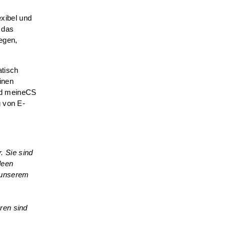
exibel und
, das
egen,
atisch
inen
nd meineCS
g von E-
. Sie sind
deen
n unserem
hren sind