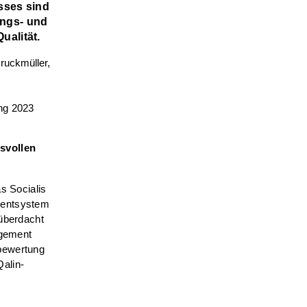
esses sind
ungs- und
ualität.
ung 2023
svollen
s Socialis
mentsystem
 überdacht
agement
tbewertung
alin-