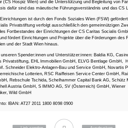
r (CS Hospiz Wien) und die Unterstützung und Begleitung von Fa
sis dafür sind das mäeutische Führungsverständnis und das CS Le
r Einrichtungen ist durch den Fonds Soziales Wien (FSW) geförder
ialis Privatstiftung verfolgt ausschließlich den gemeinnützigen Zw
des Fortbestandes der Einrichtungen der CS Caritas Socialis Gm
 und fördert Einrichtungen und Projekte über die Förderungen des
en und der Stadt Wien hinaus.
unseren Spender:innen und Unterstützer:innen: Baldia KG, Casin
 Privatstiftung, EHL Immobilien GmbH, ELVG Bentlage GmbH, H
t, M. Schneider Elektro-Anlagen-Bau und Service GmbH, Novartis
rreichische Lotterien, RSC Raiffeisen Service Center GmbH, Rai
bH, Rebschule Tschida, Schelhammer Capital Bank AG, Schütz 
Shell Austria GmbH, S IMMO AG, SV (Österreich) GmbH, Wiener
iker, Wild GmbH
to: IBAN: AT27 2011 1800 8098 0900
Link senden
Ausdrucken