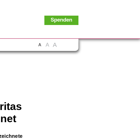
Spenden
A
A
A
itas
hnet
zeichnete