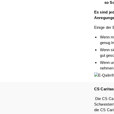
so S
Es sind je
Anregung
Einige der 
Wenn man
genug Inf
Wenn sic
gut gesc
Wenn uns
nehmen u
CS Caritas
Die CS Cari
Schwesterng
die CS Cari