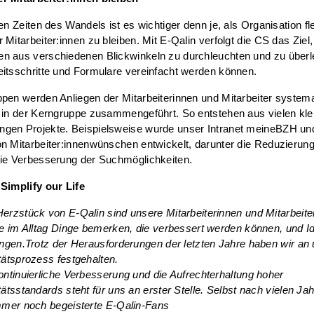
ten Zeiten des Wandels ist es wichtiger denn je, als Organisation fl
 Mitarbeiter:innen zu bleiben. Mit E-Qalin verfolgt die CS das Ziel
n aus verschiedenen Blickwinkeln zu durchleuchten und zu überl
itsschritte und Formulare vereinfacht werden können.
pen werden Anliegen der Mitarbeiterinnen und Mitarbeiter system
 in der Kerngruppe zusammengeführt. So entstehen aus vielen kle
gen Projekte. Beispielsweise wurde unser Intranet meineBZH u
n Mitarbeiter:innenwünschen entwickelt, darunter die Reduzierun
die Verbesserung der Suchmöglichkeiten.
:
Simplify our Life
erzstück von E-Qalin sind unsere Mitarbeiterinnen und Mitarbeiter
ie im Alltag Dinge bemerken, die verbessert werden können, und I
ingen.Trotz der Herausforderungen der letzten Jahre haben wir a
tätsprozess festgehalten.
ontinuierliche Verbesserung und die Aufrechterhaltung hoher
tätsstandards steht für uns an erster Stelle. Selbst nach vielen Ja
mmer noch begeisterte E-Qalin-Fans