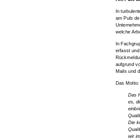
In turbulen
am Puls der
Unternehme
welche Arbe
In Fachgrup
erfasst und
Rückmeldun
aufgrund vo
Mails und 
Das Motto
Das H
es, d
einbr
Quali
Die k
Quali
wir i