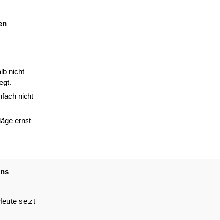
nen
lb nicht
egt.
nfach nicht
läge ernst
ens
Heute setzt