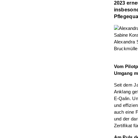
2023 erne
insbesond
Pflegequa
Alexandra 
Bruckmüller
Vom Pilotp
Umgang mi
Seit dem Ja
Anklang ge
E-Qalin. Un
und effizie
auch eine 
und der dar
Zertifikat 
Am Puls de