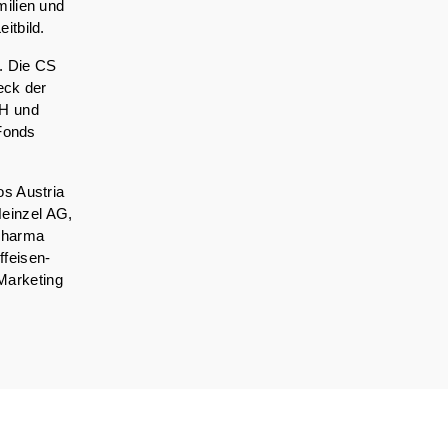
milien und
itbild.
t. Die CS
eck der
bH und
 Fonds
os Austria
einzel AG,
 Pharma
ffeisen-
Marketing