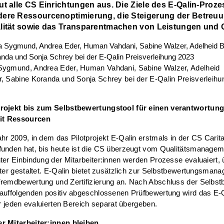
ut alle CS Einrichtungen aus. Die Ziele des E-Qalin-Proz
ere Ressourcenoptimierung, die Steigerung der Betreu
lität sowie das Transparentmachen von Leistungen und Q
Sygmund, Andrea Eder, Human Vahdani, Sabine Walzer, Adelheid
, Sabine Koranda und Sonja Schrey bei der E-Qalin Preisverleih
rojekt bis zum Selbstbewertungstool für einen verantwortung
t Ressourcen
hr 2009, in dem das Pilotprojekt E-Qalin erstmals in der CS Carita
funden hat, bis heute ist die CS überzeugt vom Qualitätsmanage
ter Einbindung der Mitarbeiter:innen werden Prozesse evaluaiert,
nter gestaltet. E-Qalin bietet zusätzlich zur Selbstbewertungsman
Fremdbewertung und Zertifizierung an. Nach Abschluss der Selbs
auffolgenden positiv abgeschlossenen Prüfbewertung wird das E-Q
für jeden evaluierten Bereich separat übergeben.
r Mitarbeiter:innen bleiben