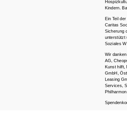
Hospizkultu
Kindern. Ba
Ein Teil de
Caritas Soc
Sicherung 
unterstützt
Soziales Wi
Wir danken 
AG, Cheops
Kunst hilf
GmbH, Öste
Leasing Gm
Services, 
Philharmon
Spendenkon