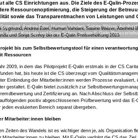
ut alle CS Einrichtungen aus. Die Ziele des E-Qalin-Proz
ere Ressourcenoptimierung, die Steigerung der Betreu
lität sowie das Transparentmachen von Leistungen und Q
 Sygmund, Andrea Eder, Human Vahdani, Sabine Walzer, Adelheid
r, Sabine Koranda und Sonja Schrey bei der E-Qalin Preisverleih
rojekt bis zum Selbstbewertungstool für einen verantwortung
t Ressourcen
hr 2009, in dem das Pilotprojekt E-Qalin erstmals in der CS Carita
funden hat, bis heute ist die CS überzeugt vom Qualitätsmanage
ter Einbindung der Mitarbeiter:innen werden Prozesse evaluaiert,
nter gestaltet. E-Qalin bietet zusätzlich zur Selbstbewertungsman
Fremdbewertung und Zertifizierung an. Nach Abschluss der Selbs
auffolgenden positiv abgeschlossenen Prüfbewertung wird das E-Q
für jeden evaluierten Bereich separat übergeben.
r Mitarbeiter:innen bleiben
ten Zeiten des Wandels ist es wichtiger denn je, als Organisation fl
 Mitarbeiter:innen zu bleiben. Mit E-Qalin verfolgt die CS das Ziel