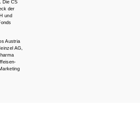
t. Die CS
eck der
bH und
 Fonds
os Austria
einzel AG,
 Pharma
ffeisen-
Marketing