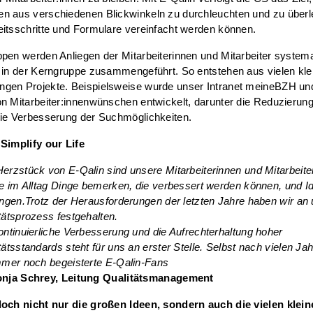
n aus verschiedenen Blickwinkeln zu durchleuchten und zu überl
itsschritte und Formulare vereinfacht werden können.
pen werden Anliegen der Mitarbeiterinnen und Mitarbeiter system
 in der Kerngruppe zusammengeführt. So entstehen aus vielen kle
gen Projekte. Beispielsweise wurde unser Intranet meineBZH u
n Mitarbeiter:innenwünschen entwickelt, darunter die Reduzierun
die Verbesserung der Suchmöglichkeiten.
:
Simplify our Life
erzstück von E-Qalin sind unsere Mitarbeiterinnen und Mitarbeiter
ie im Alltag Dinge bemerken, die verbessert werden können, und I
ingen.Trotz der Herausforderungen der letzten Jahre haben wir a
tätsprozess festgehalten.
ontinuierliche Verbesserung und die Aufrechterhaltung hoher
tätsstandards steht für uns an erster Stelle. Selbst nach vielen Ja
mmer noch begeisterte E-Qalin-Fans
onja Schrey, Leitung Qualitätsmanagement
doch nicht nur die großen Ideen, sondern auch die vielen klei