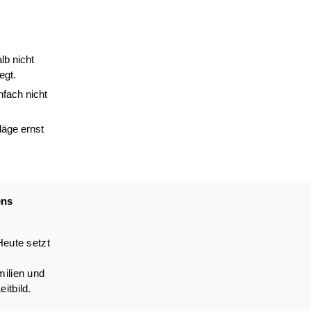
lb nicht
egt.
nfach nicht
läge ernst
ens
Heute setzt
milien und
itbild.