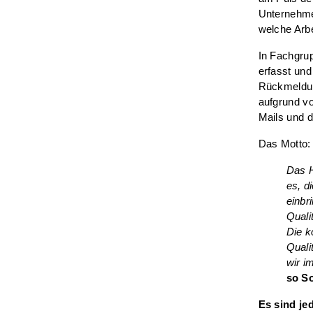
Unternehme
welche Arbe
In Fachgrup
erfasst und
Rückmeldun
aufgrund vo
Mails und 
Das Motto
Das H
es, d
einbr
Quali
Die k
Quali
wir i
so S
Es sind je