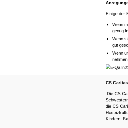
Anregung
Einige der 
Wenn man
genug Inf
Wenn sic
gut gesc
Wenn uns
nehmen u
CS Caritas
Die CS Cari
Schwesterng
die CS Cari
Hospizkultu
Kindern. Ba