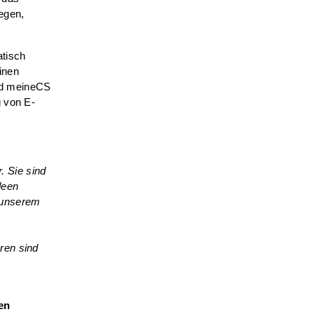
egen,
atisch
inen
nd meineCS
g von E-
. Sie sind
deen
n unserem
hren sind
nen