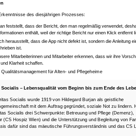
en
Erkenntnisse des diesjährigen Prozesses:
 feststellt, dass der Bericht, den man regelmäßig verwendet, desha
ormationen enthält, weil der richtige Bericht nur einen Klick entfernt li
h herausstellt, dass die App nicht defekt ist, sondern die Anleitung ei
hrieben ist.
ere Mitarbeiterinnen und Mitarbeiter erkennen, dass wir ihre Vorsch
nd Klarheit schaffen.
 Socialis – Lebensqualität vom Beginn bis zum Ende des Leb
tas Socialis wurde 1919 von Hildegard Burjan als geistliche
emeinschaft mit dem Auftrag gegründet, soziale Not zu lindern. 
tas Socialis drei Schwerpunkte: Betreuung und Pflege (Demenz),
r (CS Hospiz Wien) und die Unterstützung und Begleitung von Fa
sis dafür sind das mäeutische Führungsverständnis und das CS Le