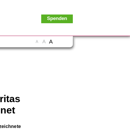
Spenden
A
A
A
itas
hnet
zeichnete