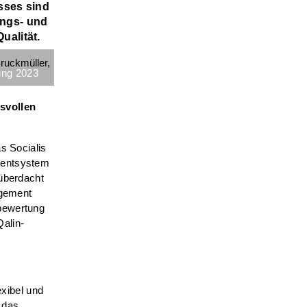
esses sind
ungs- und
ualität.
ung 2023
svollen
s Socialis
mentsystem
 überdacht
agement
tbewertung
alin-
exibel und
, das