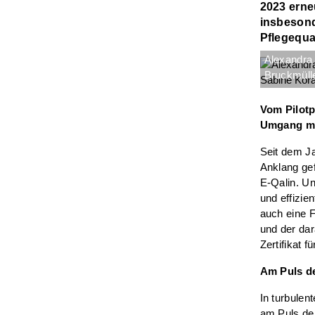
2023 erne
insbesond
Pflegequa
Alexandra
Bruckmülle
Vom Pilotp
Umgang mi
Seit dem Ja
Anklang ge
E-Qalin. Un
und effizie
auch eine 
und der dar
Zertifikat 
Am Puls de
In turbulen
am Puls der