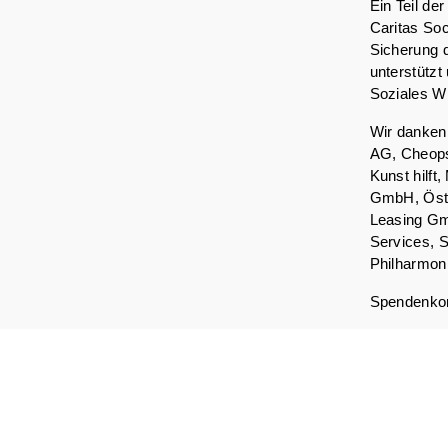
Ein Teil de
Caritas Soc
Sicherung 
unterstützt
Soziales Wi
Wir danken 
AG, Cheops
Kunst hilf
GmbH, Öste
Leasing Gm
Services, 
Philharmon
Spendenkon