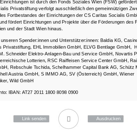
r Einrichtungen ist durch den Fonds Soziales Wien (FSW) geförder
ialis Privatstiftung verfolgt ausschließlich den gemeinnützigen Zw
des Fortbestandes der Einrichtungen der CS Caritas Socialis Gm
 und fördert Einrichtungen und Projekte über die Förderungen des
en und der Stadt Wien hinaus.
unseren Spender:innen und Unterstützer:innen: Baldia KG, Casin
 Privatstiftung, EHL Immobilien GmbH, ELVG Bentlage GmbH, H
t, M. Schneider Elektro-Anlagen-Bau und Service GmbH, Novartis
rreichische Lotterien, RSC Raiffeisen Service Center GmbH, Rai
bH, Rebschule Tschida, Schelhammer Capital Bank AG, Schütz 
Shell Austria GmbH, S IMMO AG, SV (Österreich) GmbH, Wiener
iker, Wild GmbH
to: IBAN: AT27 2011 1800 8098 0900
Link senden
Ausdrucken