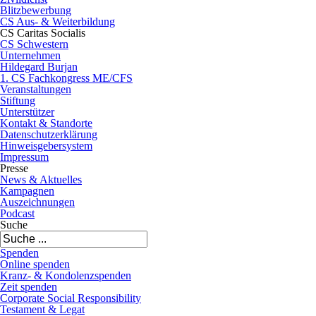
Blitzbewerbung
CS Aus- & Weiterbildung
CS Caritas Socialis
CS Schwestern
Unternehmen
Hildegard Burjan
1. CS Fachkongress ME/CFS
Veranstaltungen
Stiftung
Unterstützer
Kontakt & Standorte
Datenschutzerklärung
Hinweisgebersystem
Impressum
Presse
News & Aktuelles
Kampagnen
Auszeichnungen
Podcast
Suche
Spenden
Online spenden
Kranz- & Kondolenzspenden
Zeit spenden
Corporate Social Responsibility
Testament & Legat