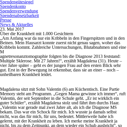
Spendengütesiegel
Spendenkonto
Spendenverwendung
Spendenabsetzbarkeit
Presse
News & Aktuelles
23. Mai 2017
Über die Krankheit mit 1.000 Gesichtern
„Am Anfang war da nur ein Kribbeln in den Fingerspitzen und in den
Beinen. Mein Hausarzt konnte zuerst nicht genau sagen, woher das
Kribbeln kommt. Zahlreiche Untersuchungen, Blutabnahmen und eine
M
agnetresonanztomographie folgten bis die Diagnose 2013 feststand:
Multiple Sklerose. Mit 27 Jahren!“, erzählt Magdalena (31). Heute –
vier Jahre später – geht es der jungen Frau auf den ersten Blick sehr
gut. Erst in der Bewegung ist erkennbar, dass sie an einer – noch –
unheilbaren Krankheit leidet.
Magdalena sitzt mit Sohn Valentin (6) am Küchentisch. Eine Partie
Memory steht am Programm. „Gegen Mama gewinne ich immer“, ruft
Valentin, der seit September in die Schule geht. „Er ist wirklich ein
guter Schüler“, erzählt Magdalena stolz und fährt ihm durchs Haar.
„Valentin war gerade mal zwei Jahre alt, als ich die Diagnose MS
bekam. Das war ein Schock für mich. Ich wusste ja damals selbst
nicht, was das für mich, für uns, bedeutet. Mittlerweile habe ich
gelernt, mit der Krankheit zu leben. Ich merke meine Krankheit ja
nicht, bis zu dem Zeitpunkt, an dem wieder ein Schub ausbricht“, so