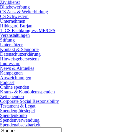
Zivildienst
Blitzbewerbung
CS Aus- & Weiterbildung
CS Schwestern
Unternehmen
Hildegard Burjan
1. CS Fachkongress ME/CFS
Veranstaltungen
Stiftung
Unterstützer
Kontakt & Standorte
Datenschutzerklärung
Hinweisgebersystem
Impressum
News & Aktuelles
Kampagnen
Auszeichnungen
Podcast
Online spenden
Kranz- & Kondolenzspenden
Zeit spenden
Corporate Social Responsibility
Testament & Legat
Spendengütesiegel
Spendenkonto
Spendenverwendung
Spendenabsetzbarkeit