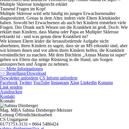
Multiple Sklerose kindgerecht erklärt
Tausend Fragen im Kopf
Multiple Sklerose wird sehr häufig im jungen Erwachsenenalter
diagnostiziert. Genau in dem Alter, indem viele Eltern Kleinkinder
haben. Sowohl bei Erwachsenen als auch bei Kindern entstehen viele
Fragen. Der Drank nach Wissen um die Krankheit ist groß. Doch: Wie
erklärt man Kindern, dass Mama oder Papa an Multipler Sklerose
erkrankt ist - und was genau diese Krankheit ist?
Wir können Eltern leider die herausfordernde Aufgabe nicht
abnehmen, ihren Kindern zu sagen, dass sie an MS erkrankt sind, aber
wir können ihnen und vor allem ihren Kindern helfen, die Krankheit
verständlicher zu machen. Mit dem Büchlein „Annas Mama ist super“
geben wir Eltern das nötige Rüstzeug in die Hand, um Sorgen
anzusprechen und Ängste zu nehmen.
>> Mehr Informationen
>> Bestellung/Download
Newsletter anfordern
CS Inform anfordern
Facebook
Twitter
YouTube
Instagram
Xing
Linkedin
Kununu
Link senden
Ausdrucken
Kontakt
Kontakt
Mag. MBA Sabina Dirnberger-Meixner
Leitung Öffentlichkeitsarbeit
CS Ungargasse
01/71753-3131 • 0664 5486424
sabina.dirnberger@cs.at