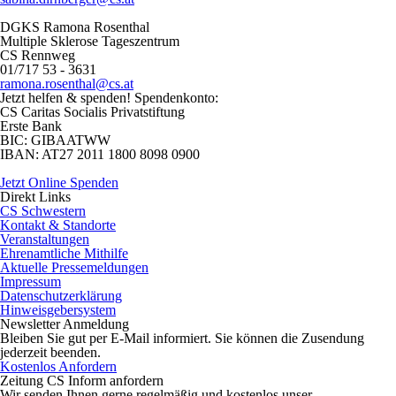
DGKS Ramona Rosenthal
Multiple Sklerose Tageszentrum
CS Rennweg
01/717 53 - 3631
ramona.rosenthal@cs.at
Jetzt helfen
& spenden! Spendenkonto:
CS Caritas Socialis Privatstiftung
Erste Bank
BIC:
GIBAATWW
IBAN:
AT27 2011 1800 8098 0900
Jetzt Online Spenden
Direkt
Links
CS Schwestern
Kontakt & Standorte
Veranstaltungen
Ehrenamtliche Mithilfe
Aktuelle Pressemeldungen
Impressum
Datenschutzerklärung
Hinweisgebersystem
Newsletter
Anmeldung
Bleiben Sie gut per E-Mail informiert. Sie können die Zusendung
jederzeit beenden.
Kostenlos Anfordern
Zeitung CS Inform anfordern
Wir senden Ihnen gerne regelmäßig und kostenlos unser