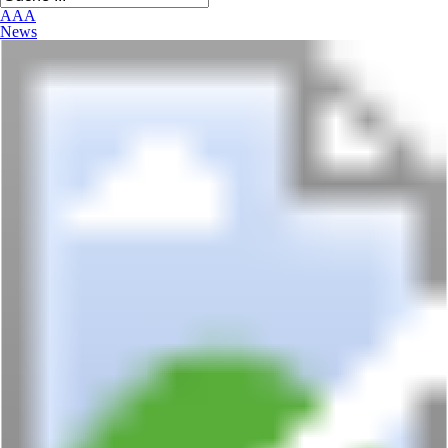
A
A
A
News