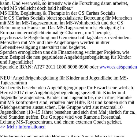
kann. Und wer weiß, so intensiv wie die Forschung daran arbeitet,
wird MS vielleicht doch bald heilbar.“
MS Hilfe, Begleitung & Therapie in der CS Caritas Socialis
Die CS Caritas Socialis bietet spezialisierte Betreuung für Menschen
mit MS im MS-Tageszentrum, im MS-Wohnbereich und der CS
Betreuung zu Hause an. Das MS-Tageszentrum ist einzigartig in
Europa und ermöglicht einmalige Chancen, um Therapie,
psychosoziale Begleitung und Gemeinschaft tagsüber zu verbinden.
Menschen mit MS und ihre Angehörigen werden in ihrer
Lebensbewältigung unterstützt und begleitet.
Spenden ermöglichen uns die Finanzierung wichtiger Projekte, wie
zum Beispiel die neu gegründete Angehörigenbegleitung für Kinder
und Jugendliche!
Spenden: IBAN: AT27 2011 1800 8098 0900 oder
www.cs.at/spenden
NEU
: Angehörigenbegleitung für Kinder und Jugendliche im MS-
Tageszentrum
Zur bereits bestehenden Angehörigengruppe für Erwachsene wird ab
Herbst 2017 eine Angehörigenbegleitung speziell für Kinder und
Jugendliche angeboten. Kinder und Jugendliche, die in ihrer Familie
mit MS konfrontiert sind, erhalten hier Hilfe, Rat und können sich mit
Gleichgesinnten austauschen. Die Gruppe wird aus maximal 10
Jugendlichen (10–15 Jahre) bestehen und sich drei Mal jährlich für ca.
drei Stunden treffen. Die Gruppe wird von Ramona Rosenthal,
Leitung MS-Tageszentrum, und einem externen Coach geleitet.
>> Mehr Informationen
Kinderbuch und animierte Hörbuch-App: Annas Mama ist super –