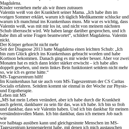
Magdalena.
Kinder verstehen mehr als wir ihnen zutrauen
Valentin weiß von der Krankheit seiner Mama. „Ich habe ihm im
vorigen Sommer erklärt, warum ich täglich Medikamente schlucke und
warum ich manchmal ins Krankenhaus muss. Mir war es wichtig, dass
Valentin weiß, was mit mir los ist, und nicht von meinem nächsten
Schub überrascht wird. Wir haben lange darüber gesprochen, und ich
habe ihm all seine Fragen beantwortet“, schildert Magdalena. Valentin
nickt.
Der Körper gehorcht nicht mehr
Seit der Diagnose 2013 hatte Magdalena einen leichten Schub: „Ich
bin zum Glück gleich ins Krankenhaus gebracht worden und habe
Kortison bekommen. Danach ging es mir wieder besser. Aber vor zwei
Monaten hat es mich dann leider stärker erwischt – ich habe alles
doppelt gesehen, und mein linkes Bein funktioniert seitdem nicht mehr
so, wie ich es gerne hätte.“
MS-Tageszentrum hilft!
Im Krankenhaus hat sie auch vom MS-Tageszentrum der CS Caritas
Socialis erfahren. Seitdem kommt sie einmal in der Woche zur Physio-
und Ergotherapie.
Leben mit MS
„MS hat mein Leben verändert, aber ich habe durch die Krankheit
auch gelernt, dankbarer zu sein für das, was ich habe. Ich bin so froh
und dankbar, dass wir Valentin haben. Und ich bin dankbar für meinen
verständnisvollen Mann. Ich bin dankbar, dass ich meinen Job nach
wie
vor halbtags ausüben kann und gleichgesinnte Menschen im MS-
Tageszentrum kennengelernt habe, mit denen ich mich austauschen