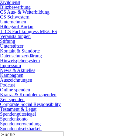
Zivildienst
Blitzbewerbung
CS Aus- & Weiterbildung
CS Schwestern
Unternehmen
Hildegard Burjan
1. CS Fachkongress ME/CFS
Veranstaltungen
Stiftung
Unterstützer
Kontakt & Standorte
Datenschutzerklärung
Hinweisgebersystem
Impressum
News & Aktuelles
Kampagnen
Auszeichnungen
Podcast
Online spenden
Kranz- & Kondolenzspenden
Zeit spenden
Corporate Social Responsibility
Testament & Legat
Spendengütesiegel
Spendenkonto
Spendenverwendung
Spendenabsetzbarkeit