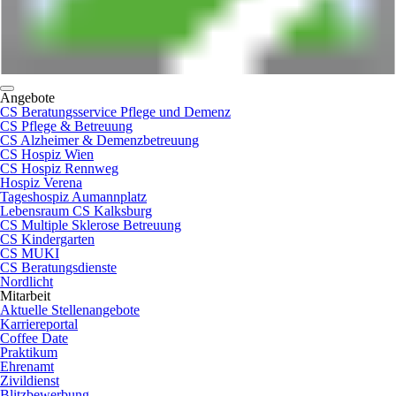
Angebote
CS Beratungsservice Pflege und Demenz
CS Pflege & Betreuung
CS Alzheimer & Demenzbetreuung
CS Hospiz Wien
CS Hospiz Rennweg
Hospiz Verena
Tageshospiz Aumannplatz
Lebensraum CS Kalksburg
CS Multiple Sklerose Betreuung
CS Kindergarten
CS MUKI
CS Beratungsdienste
Nordlicht
Mitarbeit
Aktuelle Stellenangebote
Karriereportal
Coffee Date
Praktikum
Ehrenamt
Zivildienst
Blitzbewerbung