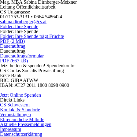
Mag. MBA Sabina Dirnberger-Meixner
Leitung Öffentlichkeitsarbeit
CS Ungargasse
01/71753-3131 • 0664 5486424
sabina.dirnberger@cs.at
Folder: Ihre Spende
Folder: Ihre Spende
Folder: Ihre Spende trägt Früchte
PDF (2 MB)
Dauerauftrag
Dauerauftrag
Dauerauftragsformular
PDF (667 kB)
Jetzt helfen
& spenden! Spendenkonto:
CS Caritas Socialis Privatstiftung
Erste Bank
BIC:
GIBAATWW
IBAN:
AT27 2011 1800 8098 0900
Jetzt Online Spenden
Direkt
Links
CS Schwestern
Kontakt & Standorte
Veranstaltungen
Ehrenamtliche Mithilfe
Aktuelle Pressemeldungen
Impressum
Datenschutzerklärung