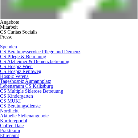
Angebote
Mitarbeit
CS Caritas Socialis
Presse
Spenden
CS Beratungsservice Pflege und Demenz
CS Pflege & Betreuung
CS Alzheimer & Demenzbetreuung
CS Hospiz Wien
CS Hospiz Rennweg
Hospiz Verena
Tageshospiz Aumannplatz
Lebensraum CS Kalksburg
CS Multiple Sklerose Betreuung
CS Kindergarten
CS MUKI
CS Beratungsdienste
Nordlicht
Aktuelle Stellenangebote
Karriereportal
Coffee Date
Praktikum
Ehrenamt