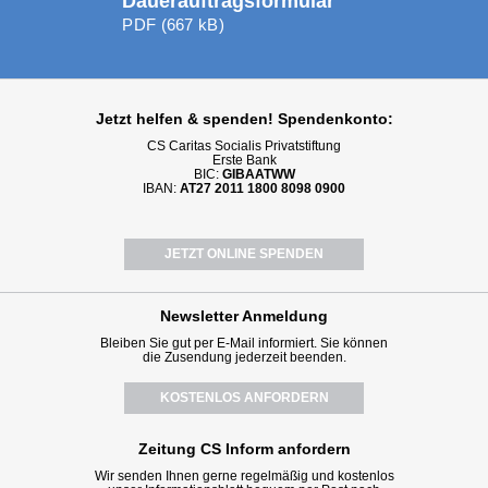
Dauerauftragsformular
PDF (667 kB)
Jetzt helfen
& spenden! Spendenkonto:
CS Caritas Socialis Privatstiftung
Erste Bank
BIC:
GIBAATWW
IBAN:
AT27 2011 1800 8098 0900
JETZT ONLINE SPENDEN
Newsletter
Anmeldung
Bleiben Sie gut per E-Mail informiert. Sie können
die Zusendung jederzeit beenden.
KOSTENLOS ANFORDERN
Zeitung CS Inform anfordern
Wir senden Ihnen gerne regelmäßig und kostenlos