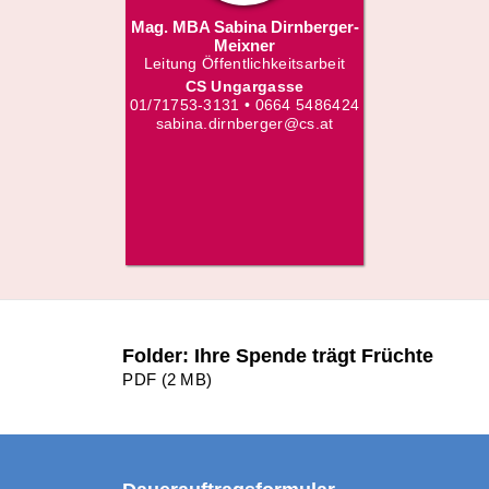
Mag. MBA Sabina Dirnberger-
Meixner
Leitung Öffentlichkeitsarbeit
CS Ungargasse
01/71753-3131 • 0664 5486424
sabina.dirnberger@cs.at
Folder: Ihre Spende trägt Früchte
PDF (2 MB)