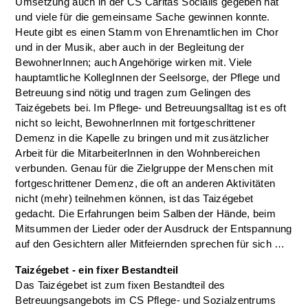
Umsetzung auch in der CS Caritas Socialis gegeben hat
und viele für die gemeinsame Sache gewinnen konnte.
Heute gibt es einen Stamm von Ehrenamtlichen im Chor
und in der Musik, aber auch in der Begleitung der
BewohnerInnen; auch Angehörige wirken mit. Viele
hauptamtliche KollegInnen der Seelsorge, der Pflege und
Betreuung sind nötig und tragen zum Gelingen des
Taizégebets bei. Im Pflege- und Betreuungsalltag ist es oft
nicht so leicht, BewohnerInnen mit fortgeschrittener
Demenz in die Kapelle zu bringen und mit zusätzlicher
Arbeit für die MitarbeiterInnen in den Wohnbereichen
verbunden. Genau für die Zielgruppe der Menschen mit
fortgeschrittener Demenz, die oft an anderen Aktivitäten
nicht (mehr) teilnehmen können, ist das Taizégebet
gedacht. Die Erfahrungen beim Salben der Hände, beim
Mitsummen der Lieder oder der Ausdruck der Entspannung
auf den Gesichtern aller Mitfeiernden sprechen für sich …
Taizégebet - ein fixer Bestandteil
Das Taizégebet ist zum fixen Bestandteil des
Betreuungsangebots im CS Pflege- und Sozialzentrums