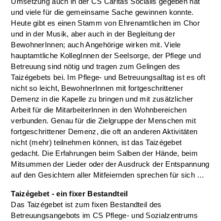
Umsetzung auch in der CS Caritas Socialis gegeben hat
und viele für die gemeinsame Sache gewinnen konnte.
Heute gibt es einen Stamm von Ehrenamtlichen im Chor
und in der Musik, aber auch in der Begleitung der
BewohnerInnen; auch Angehörige wirken mit. Viele
hauptamtliche KollegInnen der Seelsorge, der Pflege und
Betreuung sind nötig und tragen zum Gelingen des
Taizégebets bei. Im Pflege- und Betreuungsalltag ist es oft
nicht so leicht, BewohnerInnen mit fortgeschrittener
Demenz in die Kapelle zu bringen und mit zusätzlicher
Arbeit für die MitarbeiterInnen in den Wohnbereichen
verbunden. Genau für die Zielgruppe der Menschen mit
fortgeschrittener Demenz, die oft an anderen Aktivitäten
nicht (mehr) teilnehmen können, ist das Taizégebet
gedacht. Die Erfahrungen beim Salben der Hände, beim
Mitsummen der Lieder oder der Ausdruck der Entspannung
auf den Gesichtern aller Mitfeiernden sprechen für sich …
Taizégebet - ein fixer Bestandteil
Das Taizégebet ist zum fixen Bestandteil des
Betreuungsangebots im CS Pflege- und Sozialzentrums