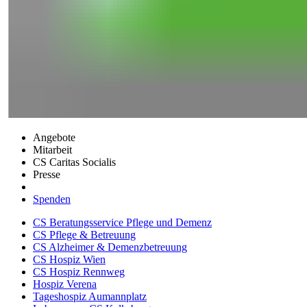
Angebote
Mitarbeit
CS Caritas Socialis
Presse
Spenden
CS Beratungsservice Pflege und Demenz
CS Pflege & Betreuung
CS Alzheimer & Demenzbetreuung
CS Hospiz Wien
CS Hospiz Rennweg
Hospiz Verena
Tageshospiz Aumannplatz