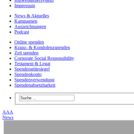
Hinweisgebersystem
Impressum
News & Aktuelles
Kampagnen
Auszeichnungen
Podcast
Online spenden
Kranz- & Kondolenzspenden
Zeit spenden
Corporate Social Responsibility
Testament & Legat
Spendengütesiegel
Spendenkonto
Spendenverwendung
Spendenabsetzbarkeit
A
A
A
News