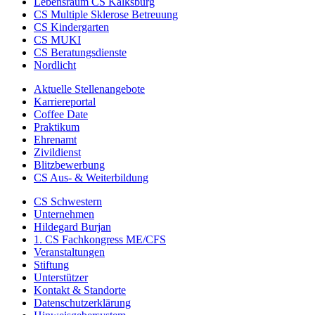
Lebensraum CS Kalksburg
CS Multiple Sklerose Betreuung
CS Kindergarten
CS MUKI
CS Beratungsdienste
Nordlicht
Aktuelle Stellenangebote
Karriereportal
Coffee Date
Praktikum
Ehrenamt
Zivildienst
Blitzbewerbung
CS Aus- & Weiterbildung
CS Schwestern
Unternehmen
Hildegard Burjan
1. CS Fachkongress ME/CFS
Veranstaltungen
Stiftung
Unterstützer
Kontakt & Standorte
Datenschutzerklärung