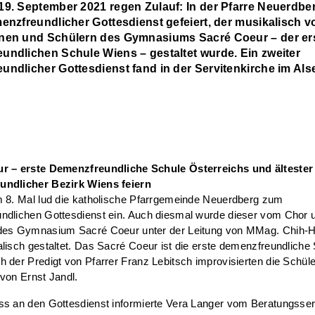
19. September 2021 regen Zulauf: In der Pfarre Neuerdbe
menzfreundlicher Gottesdienst gefeiert, der musikalisch v
nen und Schülern des Gymnasiums Sacré Coeur – der er
undlichen Schule Wiens – gestaltet wurde. Ein zweiter
undlicher Gottesdienst fand in der Servitenkirche im Al
r – erste Demenzfreundliche Schule Österreichs und ältester
ndlicher Bezirk Wiens feiern
m 8. Mal lud die katholische Pfarrgemeinde Neuerdberg zum
ndlichen Gottesdienst ein. Auch diesmal wurde dieser vom Chor 
des Gymnasium Sacré Coeur unter der Leitung von MMag. Chih-Hu
lisch gestaltet. Das Sacré Coeur ist die erste demenzfreundliche
 der Predigt von Pfarrer Franz Lebitsch improvisierten die Schül
von Ernst Jandl.
ss an den Gottesdienst informierte Vera Langer vom Beratungsser