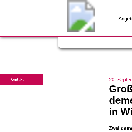
Angeb
20. Septe
Kontakt
Groß
deme
in W
Zwei deme