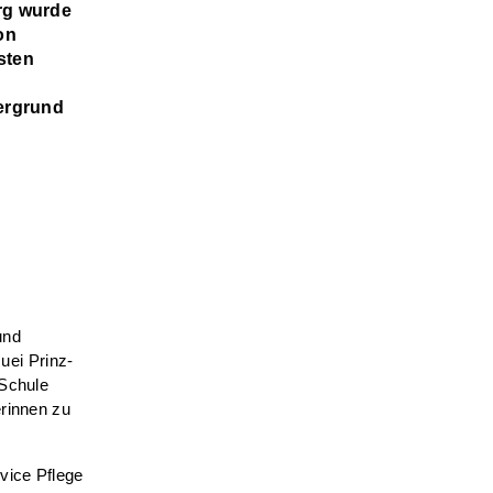
rg wurde
on
sten
sergrund
und
ei Prinz-
 Schule
erinnen zu
vice Pflege