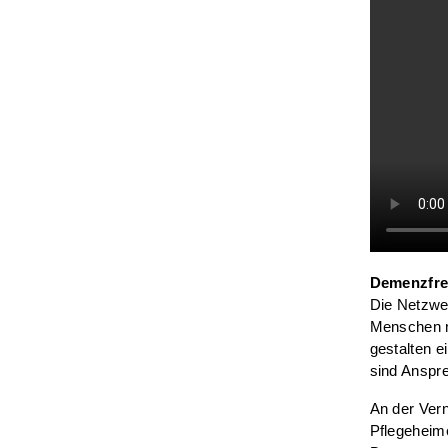
Demenzfreu
Die Netzwer
Menschen m
gestalten e
sind Anspre
An der Vern
Pflegeheim