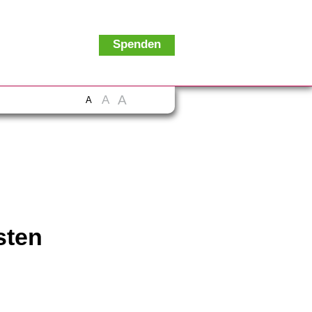
Spenden
A
A
A
sten