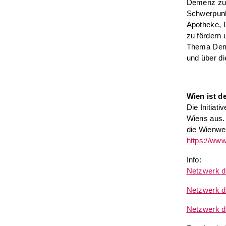
Demenz zu t
Schwerpunkt
Apotheke, 
zu fördern
Thema Deme
und über d
Wien ist d
Die Initiat
Wiens aus. 
die Wienwei
https://www
Info:
Netzwerk d
Netzwerk d
Netzwerk d