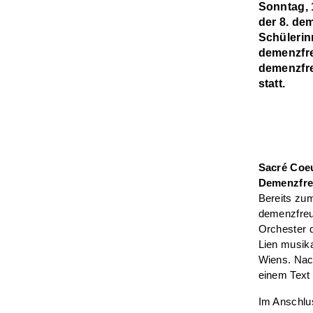
Sonntag, 
der 8. de
Schülerin
demenzfre
demenzfre
statt.
Sacré Coeu
Demenzfreu
Bereits zu
demenzfreu
Orchester 
Lien musika
Wiens. Nach
einem Text 
Im Anschlu