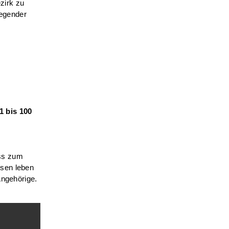
zirk zu
egender
1 bis 100
r
uss zum
ssen leben
Angehörige.