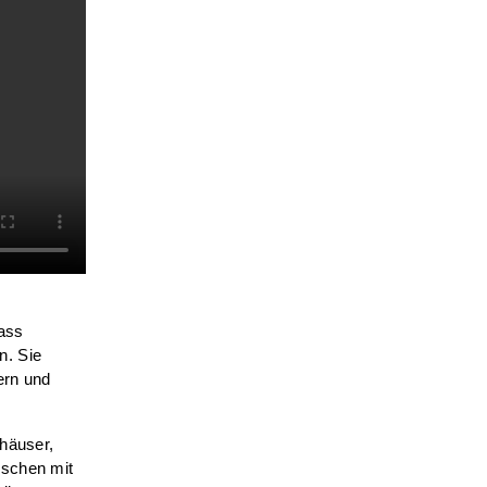
dass
n. Sie
ern und
nhäuser,
nschen mit