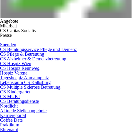
Angebote
Mitarbeit
CS Caritas Socialis
Presse
Spenden
CS Beratungsservice Pflege und Demenz
CS Pflege & Betreuung
CS Alzheimer & Demenzbetreuung
CS Hospiz Wien
CS Hospiz Rennweg
Hospiz Verena
Tageshospiz Aumannplatz
Lebensraum CS Kalksburg
CS Multiple Sklerose Betreuung
CS Kindergarten
CS MUKI
CS Beratungsdienste
Nordlicht
Aktuelle Stellenangebote
Karriereportal
Coffee Date
Praktikum
Ehrenamt