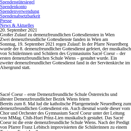
Spendengütesiegel
Spendenkonto
Spendenverwendung
Spendenabsetzbarkeit
Presse
News & Aktuelles
20. September 2021
Großer Zulauf zu demenzfreundlichen Gottesdiensten in Wien
Zwei demenzfreundliche Gottesdienste fanden in Wien am
Sonntag, 19. September 2021 regen Zulauf: In der Pfarre Neuerdberg
wurde der 8. demenzfreundlicher Gottesdienst gefeiert, der musikalisch
von Schülerinnen und Schülern des Gymnasiums Sacré Coeur – der
ersten demenzfreundlichen Schule Wiens – gestaltet wurde. Ein
zweiter demenzfreundlicher Gottesdienst fand in der Servitenkirche im
Alsergrund statt.
Sacré Coeur – erste Demenzfreundliche Schule Österreichs und
ältester Demenzfreundlicher Bezirk Wiens feiern
Bereits zum 8. Mal lud die katholische Pfarrgemeinde Neuerdberg zum
demenzfreundlichen Gottesdienst ein. Auch diesmal wurde dieser vom
Chor und Orchester des Gymnasium Sacré Coeur unter der Leitung
von MMag. Chih-Huei Prinz-Lien musikalisch gestaltet. Das Sacré
Coeur ist die erste demenzfreundliche Schule Wiens. Nach der Predigt
von Pfarrer Franz Lebitsch improvisierten die Schülerinnen zu einem