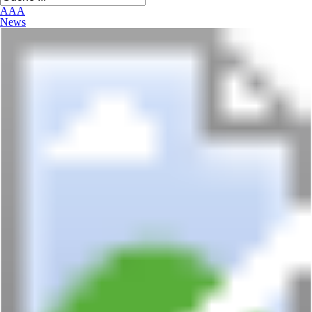
A
A
A
News