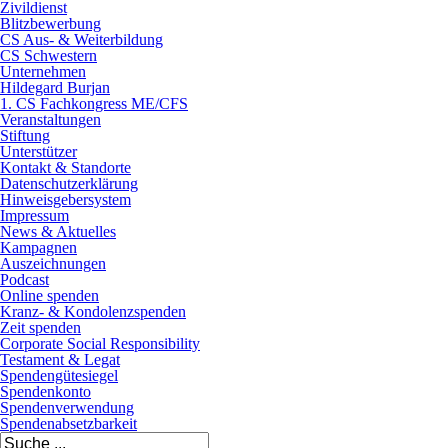
Zivildienst
Blitzbewerbung
CS Aus- & Weiterbildung
CS Schwestern
Unternehmen
Hildegard Burjan
1. CS Fachkongress ME/CFS
Veranstaltungen
Stiftung
Unterstützer
Kontakt & Standorte
Datenschutzerklärung
Hinweisgebersystem
Impressum
News & Aktuelles
Kampagnen
Auszeichnungen
Podcast
Online spenden
Kranz- & Kondolenzspenden
Zeit spenden
Corporate Social Responsibility
Testament & Legat
Spendengütesiegel
Spendenkonto
Spendenverwendung
Spendenabsetzbarkeit