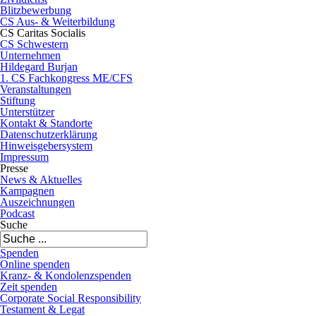
Blitzbewerbung
CS Aus- & Weiterbildung
CS Caritas Socialis
CS Schwestern
Unternehmen
Hildegard Burjan
1. CS Fachkongress ME/CFS
Veranstaltungen
Stiftung
Unterstützer
Kontakt & Standorte
Datenschutzerklärung
Hinweisgebersystem
Impressum
Presse
News & Aktuelles
Kampagnen
Auszeichnungen
Podcast
Suche
Spenden
Online spenden
Kranz- & Kondolenzspenden
Zeit spenden
Corporate Social Responsibility
Testament & Legat