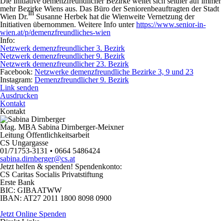
Die Initiative demenzfreundlicher Bezirke weitet sich seither auf immer
mehr Bezirke Wiens aus. Das Büro der Seniorenbeauftragten der Stadt
in
Wien Dr.
Susanne Herbek hat die Wienweite Vernetzung der
Initiativen übernommen. Weitere Info unter
https://www.senior-in-
wien.at/p/demenzfreundliches-wien
Info:
Netzwerk demenzfreundlicher 3. Bezirk
Netzwerk demenzfreundlicher 9. Bezirk
Netzwerk demenzfreundlicher 23. Bezirk
Facebook:
Netzwerke demenzfreundliche Bezirke 3, 9 und 23
Instagram:
Demenzfreundlicher 9. Bezirk
Link senden
Ausdrucken
Kontakt
Kontakt
Mag. MBA Sabina Dirnberger-Meixner
Leitung Öffentlichkeitsarbeit
CS Ungargasse
01/71753-3131 • 0664 5486424
sabina.dirnberger@cs.at
Jetzt helfen
& spenden! Spendenkonto:
CS Caritas Socialis Privatstiftung
Erste Bank
BIC:
GIBAATWW
IBAN:
AT27 2011 1800 8098 0900
Jetzt Online Spenden